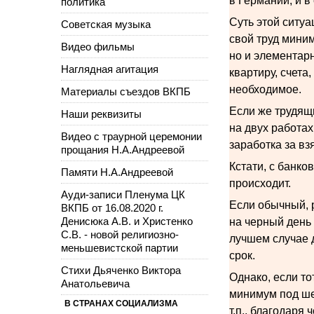
в Германии, и 
политика
Суть этой ситу
Советская музыка
свой труд миним
Видео фильмы
но и элементар
Наглядная агитация
квартиру, счета,
необходимое.
Материалы съездов ВКПБ
Если же трудящи
Наши реквизиты
на двух работах
Видео с траурной церемонии
заработка за вз
прощания Н.А.Андреевой
Кстати, с банко
Памяти Н.А.Андреевой
происходит.
Ауди-записи Пленума ЦК
Если обычный, 
ВКПБ от 16.08.2020 г.
Денисюка А.В. и Христенко
на черный день 
С.В. - новой религиозно-
лучшем случае д
меньшевистской партии
срок.
Стихи Дьяченко Виктора
Однако, если то
Анатольевича
минимум под шес
В СТРАНАХ СОЦИАЛИЗМА
т.п., благодаря