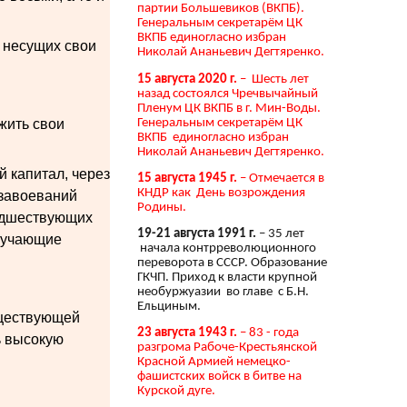
партии Большевиков (ВКПБ).
Генеральным секретарём ЦК
ВКПБ единогласно избран
, несущих свои
Николай Ананьевич Дегтяренко.
15 августа 2020 г.
– Шесть лет
назад состоялся Чречвычайный
Пленум ЦК ВКПБ в г. Мин-Воды.
Генеральным секретарём ЦК
жить свои
ВКПБ единогласно избран
Николай Ананьевич Дегтяренко.
й капитал, через
15 августа 1945 г.
– Отмечается в
КНДР как День возрождения
 завоеваний
Родины.
редшествующих
19-21 августа 1991 г.
– 35 лет
олучающие
начала контрреволюционного
переворота в СССР. Образование
ГКЧП. Приход к власти крупной
необуржуазии во главе с Б.Н.
Ельциным.
уществующей
23 августа 1943 г.
– 83 - года
ь высокую
разгрома Рабоче-Крестьянской
Красной Армией немецко-
фашистских войск в битве на
Курской дуге.