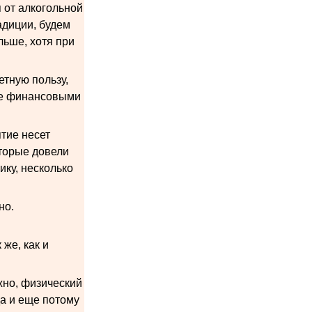
 от алкогольной
радиции, будем
льше, хотя при
етную пользу,
не финансовыми
тие несет
оторые довели
ику, несколько
но.
же, как и
ажно, физический
да и еще потому