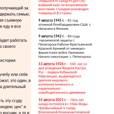
Открылся IV съезд РСДРП (б),
взявший курс на вооружённое
 получающий за
восстание. Съездом руководил
товарищ И.В.Сталин.
одержать семью,
вая съемную
9 августа 1945 г.
– 81 год
атомной бомбардировки США г.
е еду и все
Нагасаки в Японии.
9 августа 1942 г.
– 84 года
будет работать
героической защиты г.
Пятигорска Рабоче-Крестьянской
ю своего
Красной Армией от немецко-
фашистских войск Германии.
Начало оккупации г. Пятигорска.
 история
13 августа 1926 г.
– 100 лет со
дня рождения Фиделя Кастро
Рус – лидера Кубинской
учебу или себе
Революции, выдающегося
жат, это один, в
деятеля мирового
коммунистического и
на длительный
национально-
освободительного движения.
14 августа 2021 г.
– Пять лет
ть эту ссуду
назад состоялся в г. Мин-Воды
"индекс цен" и
Чрезвычайный V съезд
Всесоюзной Коммунистической
 восьми, а то и