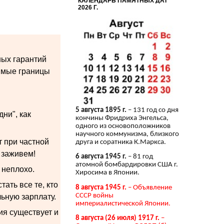
КАЛЕНДАРЬ ПАМЯТНЫХ ДАТ
2026 Г.
ных гарантий
имые границы
5 августа 1895 г.
– 131 год со дня
ни", как
кончины Фридриха Энгельса,
одного из основоположников
научного коммунизма, близкого
т при частной
друга и соратника К.Маркса.
о заживем!
6 августа 1945 г.
– 81 год
атомной бомбардировки США г.
 неплохо.
Хиросима в Японии.
ать все те, кто
8 августа 1945 г.
– Объявление
СССР войны
ьную зарплату.
империалистической Японии.
ия существует и
8 августа (26 июля) 1917 г.
–