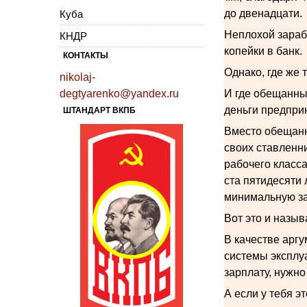
до двенадцати.
Куба
Неплохой зарабо
КНДР
копейки в банк.
КОНТАКТЫ
Однако, где же 
nikolaj-
degtyarenko@yandex.ru
И где обещанные
деньги предпри
ШТАНДАРТ ВКПБ
Вместо обещанно
своих ставленн
рабочего класс
ста пятидесяти 
минимальную зар
Вот это и назыв
В качестве арг
системы эксплуа
зарплату, нужно
А если у тебя э