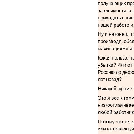
получающих пре
зависимости, а 
приходить с пив
нашей работе и
Ну и наконец, п
производя, обс
махинациями ил
Какая польза, н
убытки? Или от
Россию до дефол
лет назад?
Никакой, кроме 
Это я все к том
низкооплачиваем
любой работник
Потому что те, 
или интеллектуа