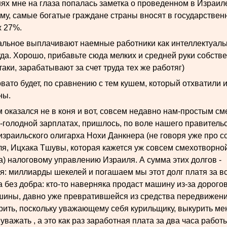
нях мне на глаза попалась заметка о проведенном в Израил
ому, самые богатые граждане страны вносят в государстве
ж 27%.
тальное выплачивают наемные работники как интеллектуальн
да. Хорошо, прибавьте сюда мелких и средней руки собств
таки, зарабатывают за счет труда тех же работяг)
вато будет, по сравнению с тем кушем, который отхватили 
ны.
м оказался не в коня и вот, совсем недавно нам-простым с
-голодной зарплатах, пришлось, по воле нашего правительс
зраильского олигарха Нохи Данкнера (не говоря уже про сс
я, Ицхака Тшувы, которая кажется уж совсем смехотворно
а) налоговому управлению Израиля. А сумма этих долгов -
я: миллиарды шекелей и погашаем мы этот долг платя за вс
а без добра: кто-то наверняка продаст машину из-за дорого
ины, давно уже превратившейся из средства передвижения
урить, поскольку уважающему себя курильщику, выкурить ме
 уважать , а это как раз заработная плата за два часа работ