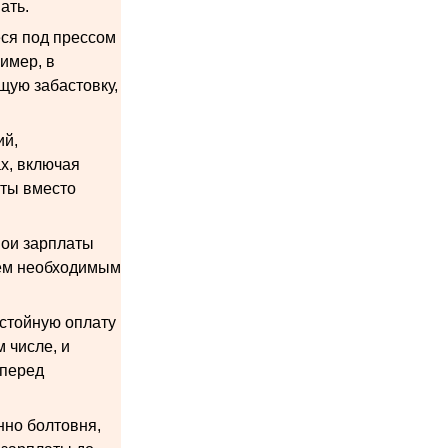
ать.
еся под прессом
имер, в
щую забастовку,
ий,
х, включая
аты вместо
вои зарплаты
сем необходимым
остойную оплату
 числе, и
 перед
нно болтовня,