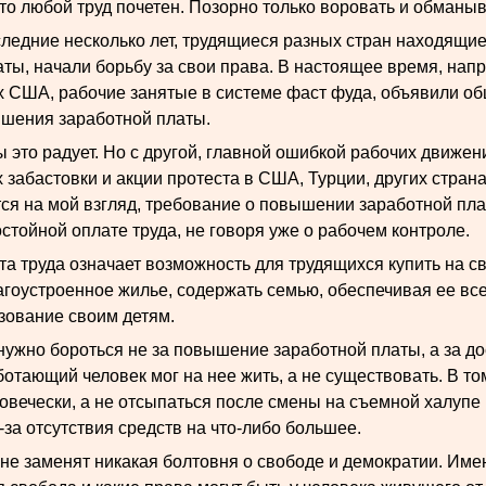
что любой труд почетен. Позорно только воровать и обманыв
следние несколько лет, трудящиеся разных стран находящи
ты, начали борьбу за свои права. В настоящее время, напр
х США, рабочие занятые в системе фаст фуда, объявили об
шения заработной платы.
 это радует. Но с другой, главной ошибкой рабочих движен
забастовки и акции протеста в США, Турции, других страна
тся на мой взгляд, требование о повышении заработной пл
стойной оплате труда, не говоря уже о рабочем контроле.
та труда означает возможность для трудящихся купить на с
агоустроенное жилье, содержать семью, обеспечивая ее в
зование своим детям.
нужно бороться не за повышение заработной платы, а за д
ботающий человек мог на нее жить, а не существовать. В том
овечески, а не отсыпаться после смены на съемной халупе
-за отсутствия средств на что-либо большее.
 не заменят никакая болтовня о свободе и демократии. Име