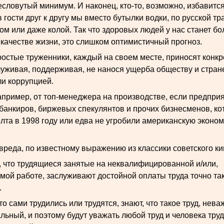
словутый минимум. И наконец, кто-то, возможно, избавится
в гости друг к другу мы вместо бутылки водки, по русской т
ом или даже колой. Так что здоровых людей у нас станет бо
 качестве жизни, это слишком оптимистичный прогноз.
ростые труженники, каждый на своем месте, приносят конкр
луживая, поддерживая, не нанося ущерба обществу и стра
и коррупцией.
апример, от топ-менеджера на производстве, если предприя
 банкиров, биржевых спекулянтов и прочих бизнесменов, к
та в 1998 году или едва не угробили американскую эконом
вреда, по известному выражению из классики советского ки
у, что трудящиеся занятые на неквалифицированной и/или,
ой работе, заслуживают достойной оплаты труда точно так 
.
кто сами трудились или трудятся, знают, что такое труд, нев
льный, и поэтому будут уважать любой труд и человека тру