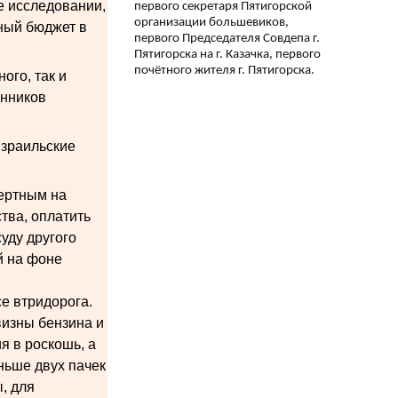
е исследовании,
первого секретаря Пятигорской
организации большевиков,
нный бюджет в
первого Председателя Совдепа г.
Пятигорска на г. Казачка, первого
почётного жителя г. Пятигорска.
ого, так и
енников
израильские
мертным на
тва, оплатить
уду другого
й на фоне
е втридорога.
визны бензина и
 в роскошь, а
ньше двух пачек
ы, для