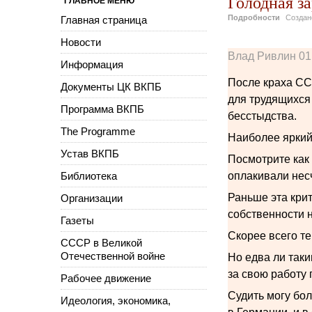
Голодная за
ГЛАВНОЕ МЕНЮ
Подробности
Созда
Главная страница
Новости
Влад Ривлин 01
Информация
После краха СС
Документы ЦК ВКПБ
для трудящихся
Программа ВКПБ
бесстыдства.
The Programme
Наиболее яркий 
Устав ВКПБ
Посмотрите как
Библиотека
оплакивали нес
Раньше эта крит
Организации
собственности н
Газеты
Скорее всего те
СССР в Великой
Отечественной войне
Но едва ли таки
за свою работу
Рабочее движение
Судить могу бол
Идеология, экономика,