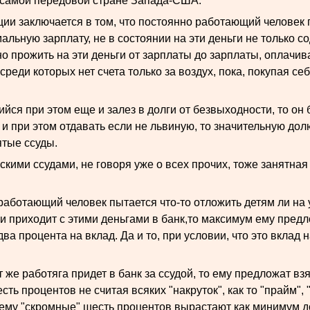
в самой передовой стране Запада-США.
ации заключается в том, что постоянно работающий человек
альную зарплату, не в состоянии на эти деньги не только с
но прожить на эти деньги от зарплаты до зарплаты, оплачи
 среди которых нет счета только за воздух, пока, покупая себ
йся при этом еще и залез в долги от безвыходности, то он 
 и при этом отдавать если не львиную, то значительную дол
ятые ссуды.
вскими ссудами, не говоря уже о всех прочих, тоже занятная
работающий человек пытается что-то отложить детям ли на 
и приходит с этими деньгами в банк,то максимум ему предло
ва процента на вклад. Да и то, при условии, что это вклад 
т же работяга придет в банк за ссудой, то ему предложат взя
ть процентов не считая всяких "накруток", как то "прайм", 
 чему "скромные" шесть процентов вырастают как минимум до