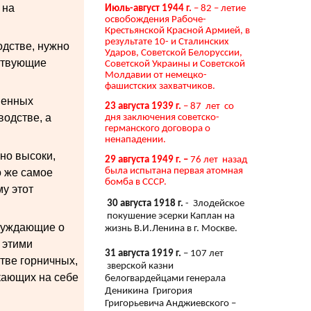
 на
Июль-август 1944 г.
– 82 – летие
освобождения Рабоче-
Крестьянской Красной Армией, в
результате 10- и Сталинских
одстве, нужно
Ударов, Советской Белоруссии,
тствующие
Советской Украины и Советской
Молдавии от немецко-
фашистских захватчиков.
менных
23 августа 1939 г.
– 87 лет со
водстве, а
дня заключения советско-
германского договора о
ненападении.
но высоки,
29 августа 1949 г. –
76 лет назад
была испытана первая атомная
о же самое
бомба в СССР.
у этот
30 августа 1918 г.
- Злодейское
покушение эсерки Каплан на
ссуждающие о
жизнь В.И.Ленина в г. Москве.
 этими
31 августа 1919 г.
– 107 лет
стве горничных,
зверской казни
скающих на себе
белогвардейцами генерала
Деникина Григория
Григорьевича Анджиевского –