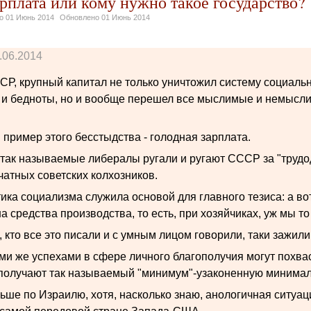
рплата или кому нужно такое государство?
но
01 Июнь 2014
Обновлено
01 Июнь 2014
.06.2014
СР, крупный капитал не только уничтожил систему социаль
 и бедноты, но и вообще перешел все мыслимые и немысл
пример этого бесстыдства - голодная зарплата.
 так называемые либералы ругали и ругают СССР за "трудод
чатных советских колхозников.
ика социализма служила основой для главного тезиса: а во
а средства производства, то есть, при хозяйчиках, уж мы т
, кто все это писали и с умным лицом говорили, таки зажили
ми же успехами в сфере личного благополучия могут похваст
 получают так называемый "минимум"-узаконенную минимал
ьше по Израилю, хотя, насколько знаю, анологичная ситуац