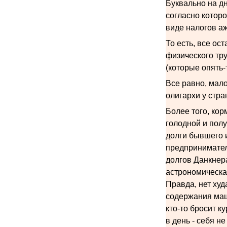
Буквально на д
согласно котор
виде налогов а
То есть, все ос
физического тру
(которые опять-
Все равно, мало
олигархи у стра
Более того, кор
голодной и полу
долги бывшего и
предпринимател
долгов Данкнер
астрономическа
Правда, нет худ
содержания маш
кто-то бросит к
в день - себя не