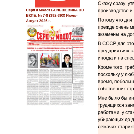
Скажу сразу: ут
производстве и
Серп и Молот БОЛЬШЕВИКА ЦО
ВКПБ, № 7-8 (392-393) Июль-
Потому что для
Август 2026 г.
прежде очень мн
экзамены на доп
В СССР для это
предприятиях з
иногда и на спе
Кроме того, тр
поскольку у люб
время, побольше
собственник стр
Мне было бы ин
трудящихся зан
работами: у ста
убирающих до дв
лежачих старик