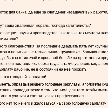
ток для банка, да еще за счет денег незадачливых работяг
тут ваша хваленная мораль, господа капиталисты?
 расцвет науки и производства, в которые так мечтали вло
ниматели?
го благоденствия, за последние двадцать пять лет крупны
иков в политике, не только лишил трудящихся большинства
а, добытых в тяжелой и кровавой борьбе на протяжении п
лет, но и поставил человека труда в такие условия, когда п
плату рабочие, не в состоянии на нее прожить!
ается голодной зарплатой.
умента, оправдывающего голодные зарплаты, апологеты с
тации приводят тезис о том, что, мол, для того, чтобы имет
 много учиться и состояться как профессионал.
того нет, то нечего и жаловаться на свою голодную зарплату.