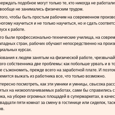
верждать подобное могут только те, кто никогда не работали
 вообще не занимались физическим трудом.
 того, чтобы быть простым рабочим на современном произв
огому научиться и не только научиться, но и сдать соотве
уск к работе.
го были профессионально-технические училища, на совре
ападных стран, рабочих обучают непосредственно на произ
циальных курсах.
ебования к людям занятым на физической работе, чрезвычай
ого собственника две проблемы: как побольше урвать и в т
 съэкономить, прежде всего на заработной плате. И поэтом
емится выжать из работника все, что только возможно.
тересно посмотреть, как эти умники и умницы, свысока ра
ятых на низкооплачиваемых работах, сами бы справились с
нка, на уборке огромных площадей в супермаркетах, в каче
адцати пяти комнат за смену в гостинице или сиделок, та
ов.