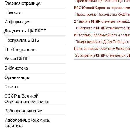
Приветствие ЦК ВКПБ от ЦК ТП
Главная страница
ВВС Южной Кореи на страже аме
Новости
Пресс-релиз Посольства КНДР в
Информация
27 июля в КНДР отмечается как 
15 августа в КНДР отмечается 
Документы ЦК ВКПБ
Интервью Чрезвычайного и полно
Программа ВКПБ
Поздравление с Днём Победы о
Центральному Комитету Всесоюз
The Programme
25 апреля в КНДР отмечается 8
Устав ВКПБ
Библиотека
Организации
Газеты
СССР в Великой
Отечественной войне
Рабочее движение
Идеология, экономика,
политика