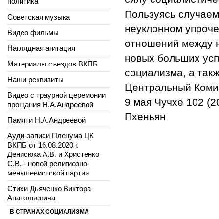
политика
Пользуясь случаем
Советская музыка
неуклонном упроче
Видео фильмы
отношений между н
Наглядная агитация
новых больших усп
Материалы съездов ВКПБ
социализма, а такж
Наши реквизиты
Центральный Комит
Видео с траурной церемонии
9 мая Чучхе 102 (2
прощания Н.А.Андреевой
Пхеньян
Памяти Н.А.Андреевой
Ауди-записи Пленума ЦК
ВКПБ от 16.08.2020 г.
Денисюка А.В. и Христенко
С.В. - новой религиозно-
меньшевистской партии
Стихи Дьяченко Виктора
Анатольевича
В СТРАНАХ СОЦИАЛИЗМА