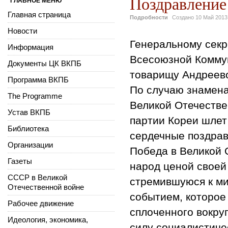
Поздравление
ГЛАВНОЕ МЕНЮ
Главная страница
Подробности
Создано
10 Май 2013
Новости
Генеральному секр
Информация
Всесоюзной Комму
Документы ЦК ВКПБ
товарищу Андреев
Программа ВКПБ
По случаю знамена
The Programme
Великой Отечестве
Устав ВКПБ
партии Кореи шлет
Библиотека
сердечные поздрав
Организации
Победа в Великой 
Газеты
народ ценой своей
СССР в Великой
стремившуюся к ми
Отечественной войне
событием, которое
Рабочее движение
сплоченного вокру
Идеология, экономика,
силу социалистиче