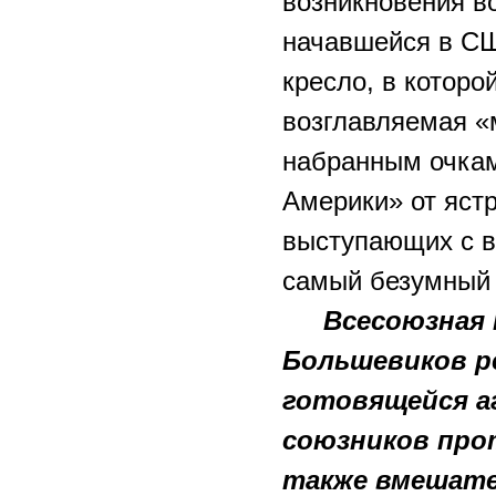
возникновения во
начавшейся в СШ
кресло, в котор
возглавляемая «
набранным очкам
Америки» от яст
выступающих с в
самый безумный 
Всесоюзная
Большевиков 
готовящейся а
союзников прот
также вмешате