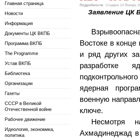
Главная страница
Подробности
Создано
14 Январь 2
Заявление ЦК В
Новости
Информация
Взрывоопас
Документы ЦК ВКПБ
Востоке в конце
Программа ВКПБ
и ряд других з
The Programme
Устав ВКПБ
разработке я
Библиотека
подконтрольног
Организации
ядерная прогр
Газеты
военную направл
СССР в Великой
ключе.
Отечественной войне
Рабочее движение
Несмотря н
Идеология, экономика,
Ахмадинеджад в 
политика