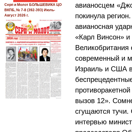
авианосцем «Джо
Серп и Молот БОЛЬШЕВИКА ЦО
ВКПБ, № 7-8 (392-393) Июль-
покинула регион
Август 2026 г.
авианосная удар
«Карл Винсон» и
Великобритания 
современный и м
Израиль и США в
беспрецедентные
противоракетной
вызов 12». Сомн
сгущаются тучи.
интервью минис