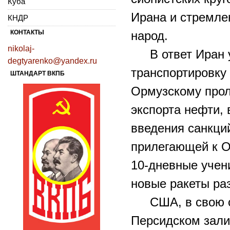
Куба
Ирана и стремле
КНДР
КОНТАКТЫ
народ.
nikolaj-
В ответ Иран 
degtyarenko@yandex.ru
транспортировку
ШТАНДАРТ ВКПБ
Ормузскому прол
экспорта нефти, 
введения санкций
прилегающей к О
10-дневные учен
новые ракеты ра
США, в свою 
Персидском зали