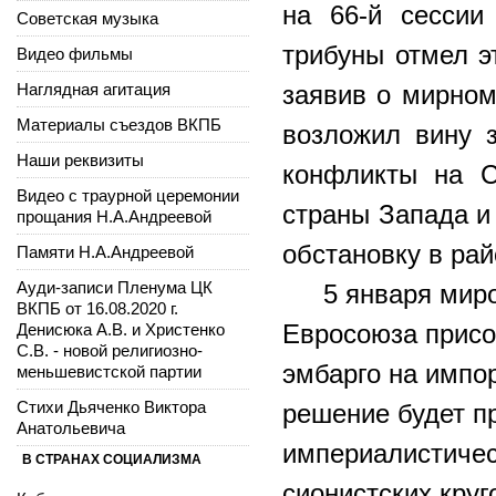
на 66-й сесси
Советская музыка
трибуны отмел э
Видео фильмы
Наглядная агитация
заявив о мирном
Материалы съездов ВКПБ
возложил вину 
Наши реквизиты
конфликты на С
Видео с траурной церемонии
страны Запада и
прощания Н.А.Андреевой
обстановку в рай
Памяти Н.А.Андреевой
Ауди-записи Пленума ЦК
5 января мир
ВКПБ от 16.08.2020 г.
Евросоюза присо
Денисюка А.В. и Христенко
С.В. - новой религиозно-
эмбарго на импо
меньшевистской партии
Стихи Дьяченко Виктора
решение будет пр
Анатольевича
империалистичес
В СТРАНАХ СОЦИАЛИЗМА
сионистских кру