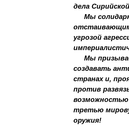
дела Сирийской
Мы солидарн
отстаивающими
угрозой агрес
империалистиче
Мы призыва
создавать ант
странах и, пр
против развяз
возможностью 
третью мирову
оружия!