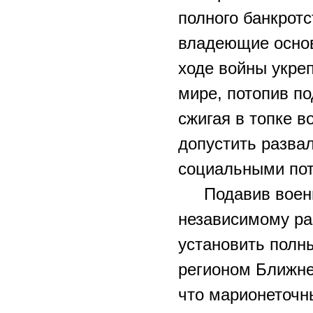
полного банкротс
владеющие осно
ходе войны укре
мире, потопив п
сжигая в топке 
допустить разва
социальными по
Подавив воен
независимому р
установить полн
регионом Ближнег
что марионеточн