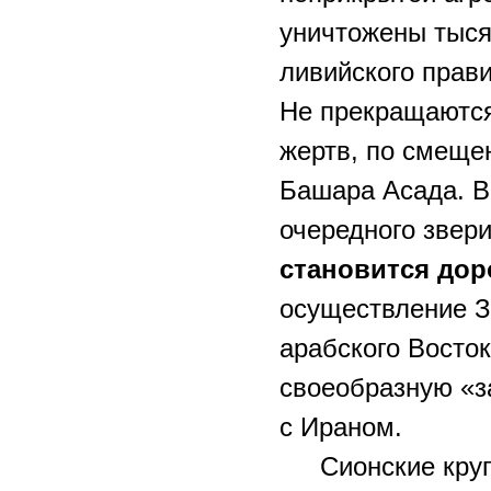
уничтожены тыся
ливийского прав
Не прекращаются
жертв, по смеще
Башара Асада. В
очередного звер
становится дор
осуществление З
арабского Восто
своеобразную «з
с Ираном.
Сионские кру