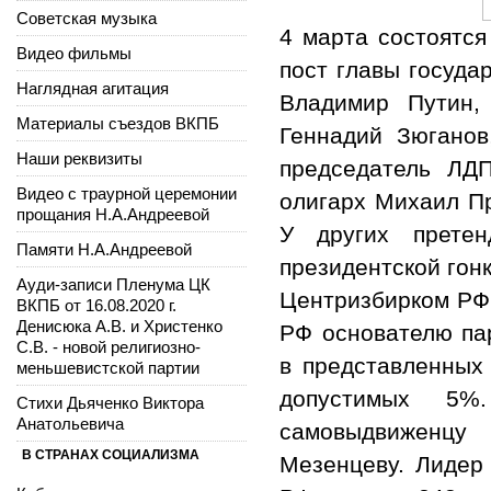
Советская музыка
4 марта состоятс
Видео фильмы
пост главы госуда
Наглядная агитация
Владимир Путин,
Материалы съездов ВКПБ
Геннадий Зюганов
Наши реквизиты
председатель ЛД
Видео с траурной церемонии
олигарх Михаил Пр
прощания Н.А.Андреевой
У других прете
Памяти Н.А.Андреевой
президентской гонк
Ауди-записи Пленума ЦК
Центризбирком РФ 
ВКПБ от 16.08.2020 г.
Денисюка А.В. и Христенко
РФ основателю па
С.В. - новой религиозно-
в представленных 
меньшевистской партии
допустимых 5%
Стихи Дьяченко Виктора
Анатольевича
самовыдвиженцу
В СТРАНАХ СОЦИАЛИЗМА
Мезенцеву. Лидер