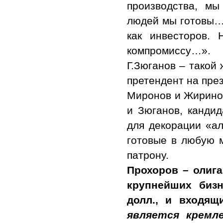
производства, мы
людей мы готовы… 
как инвесторов.
компромиссу…».
Г.Зюганов – такой 
претендент на през
Миронов и Жиринов
и Зюганов, канди
для декорации «ал
готовые в любую м
патрону.
Прохоров – олига
крупнейших бизн
долл., и входящ
является кремл