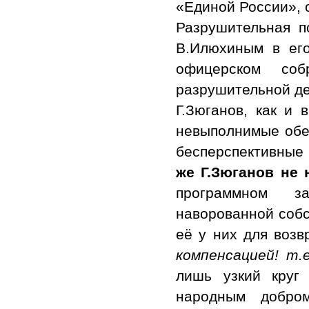
«Единой России», 
Разрушительная п
В.Илюхиным в его
офицерском со
разрушительной де
Г.Зюганов, как и 
невыполнимые обещ
бесперспективные
же Г.Зюганов не 
программном за
наворованной собс
её у них для возв
компенсацией! т.
лишь узкий круг
народным добро