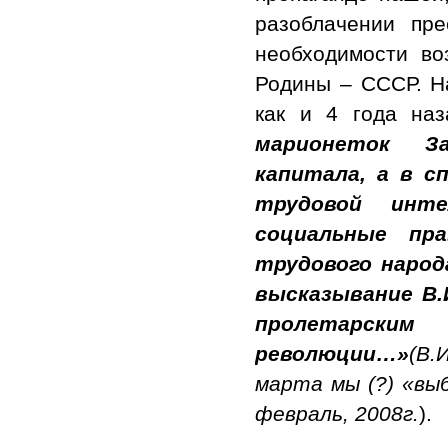
разоблачении пре
необходимости во
Родины – СССР. На
как и 4 года наз
марионеток З
капитала, а в с
трудовой инт
социальные пр
трудового народ
высказывание В.
пролетарски
революции…»
(В.
марта мы (?) «вы
февраль, 2008г.
).