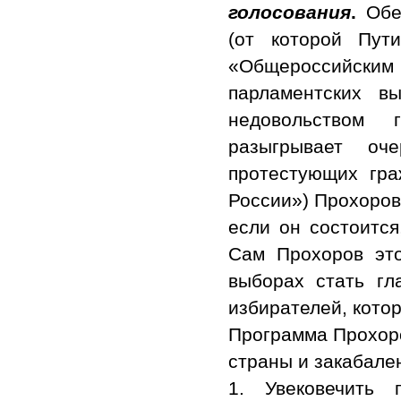
голосования
.
Обе
(от которой Пут
«Общероссийск
парламентских в
недовольством 
разыгрывает оче
протестующих гр
России») Прохоров
если он состоится
Сам Прохоров это
выборах стать гл
избирателей, кото
Программа Прохоро
страны и закабале
1. Увековечить 