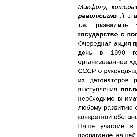
Макфолу, которы
революцию
...
) ст
т.е. развалит
государство с п
Очередная акция п
день в 1990 г
организованное «д
СССР о руководящ
из детонаторов 
выступления
посл
необходимо внима
любому развитию с
конкретной обстан
Наше участие в 
пропаганде нашей,