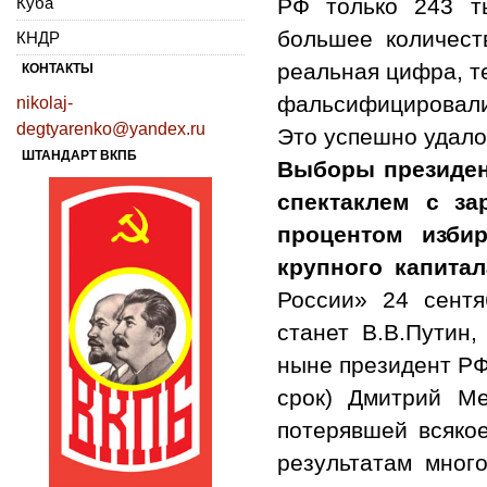
Куба
РФ только 243 ты
большее количест
КНДР
реальная цифра, те
КОНТАКТЫ
фальсифицировали 
nikolaj-
degtyarenko@yandex.ru
Это успешно удало
ШТАНДАРТ ВКПБ
Выборы президен
спектаклем с за
процентом избир
крупного капитал
России» 24 сентя
станет В.В.Путин
ныне президент РФ
срок) Дмитрий Ме
потерявшей всяко
результатам мног