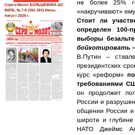
не более 25% г
Серп и Молот БОЛЬШЕВИКА ЦО
«накручивают» ему
ВКПБ, № 7-8 (392-393) Июль-
Август 2026 г.
Стоит ли участв
определен 100-
выборы безальт
бойкотировать –
В.Путин – ставл
президентских сро
курс «реформ»
по
требованиями С
он продолжит пол
России и разрушен
общении России и
широте и глубине
НАТО Джеймс Апп