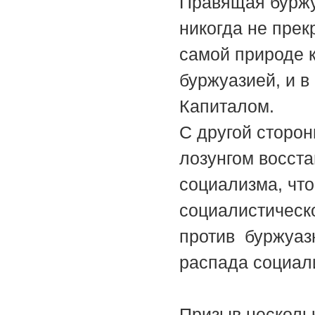
Правящая буржу
никогда не прек
самой природе 
буржуазией, и 
Капиталом.
С другой сторо
лозунгом восст
социализма, что
социалистическ
против буржуазн
распада социал
Призыв несколь