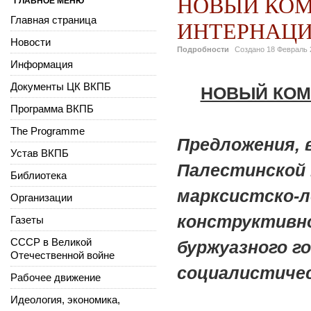
НОВЫЙ КО
ГЛАВНОЕ МЕНЮ
Главная страница
ИНТЕРНАЦ
Новости
Подробности
Создано
18 Февраль 
Информация
Документы ЦК ВКПБ
НОВЫЙ КОМ
Программа ВКПБ
The Programme
Предложения, 
Устав ВКПБ
Палестинской
Библиотека
марксистско-л
Организации
конструктивно
Газеты
СССР в Великой
буржуазного г
Отечественной войне
социалистичес
Рабочее движение
Идеология, экономика,