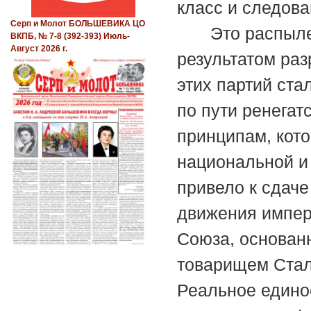
класс и следов
Серп и Молот БОЛЬШЕВИКА ЦО
Это распыл
ВКПБ, № 7-8 (392-393) Июль-
Август 2026 г.
результатом раз
этих партий ст
по пути ренега
принципам, кот
национальной и
привело к сдач
движения импери
Союза, основан
товарищем Ста
Реальное едино