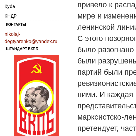
привело к распа
Куба
мире и изменени
КНДР
КОНТАКТЫ
ленинской линии
nikolaj-
С этого позорно
degtyarenko@yandex.ru
было разогнано 
ШТАНДАРТ ВКПБ
были разрушены
партий были пр
ревизионистские
ними. И каждая 
представительст
марксистско-ле
претендует, час