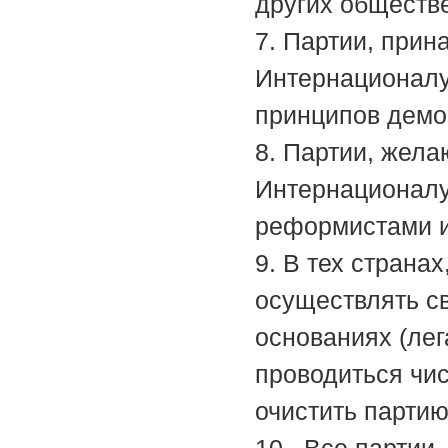
других обществ
7. Партии, при
Интернационалу
принципов демо
8. Партии, жел
Интернационалу
реформистами и
9. В тех страна
осуществлять с
основаниях (лег
проводиться чис
очистить партию
10. Все партии