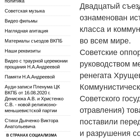
политика
Двадцатый съезд
Советская музыка
ознаменован ис
Видео фильмы
класса и коммун
Наглядная агитация
во всем мире.
Материалы съездов ВКПБ
Советские оппо
Наши реквизиты
Видео с траурной церемонии
руководством ме
прощания Н.А.Андреевой
ренегата Хрущев
Памяти Н.А.Андреевой
Коммунистическ
Ауди-записи Пленума ЦК
ВКПБ от 16.08.2020 г.
Советского госу
Денисюка А.В. и Христенко
С.В. - новой религиозно-
отравления) тов
меньшевистской партии
поставили пере
Стихи Дьяченко Виктора
Анатольевича
и разрушения со
В СТРАНАХ СОЦИАЛИЗМА