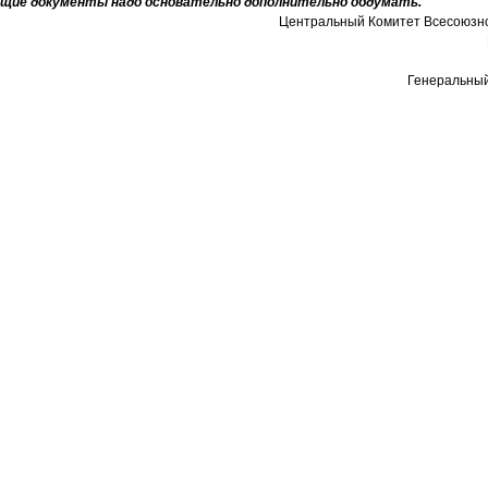
щие документы надо основательно дополнительно обдумать.
Центральный Комитет Всесоюзн
Генеральный