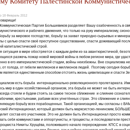
му Комитету Палестинской Коммунистиче
но
18 Февраль 2012
товарищи!
Коммунистическая Партия Большевиков разделяет Вашу озабоченность в свя
унистического и рабочего движения, что только на руку империализму, сион
борьбу за мировое господство, борьбу за захват природно-сырьевых и минер
лы с целью спасти своё преступное существование, спасти доживающий посл
ий капиталистический строй.
я ситуация в мире обостряется с каждым днём из-за авантюристичной, безо
щихся разжечь пожар новой мировой войны в любом регионе мира, где удаст
енно в его империалистической стадии, войны неизбежны. Вне социализма н
н, от голода, от гибели миллионов и миллионов людей. Поэтому сегодня борь
м является единственным способом отстоять жизнь цивилизации и спасти З
оциализм есть борьба интернационально-революционного пролетариата. Име
есь мир в один хозяйственный организм, эта борьба не может не быть интер
сегда стояли и будем стоять за самое тесное сближение и слияние сознате
абочими, крестьянами, рабами всех угнетённых стран. Это сближение и слия
иняющую борьбу всех порабощенных. Такой организацией, мы согласны с ВАМ
ский Интернационал, который должен быть марксистско-ленинским, БОЛЬШ
елит состав его участников. Это не должен быть Интернационал просто комм
ать себя коммунистами и оппортунисты, и троцкисты, и последователи прес
троцкиста Никиты Хрущёва, положившего начало перерождении. КПСС в соц
о социал-демократы как при Ленине, так и сейчас остаются идейной опорой к