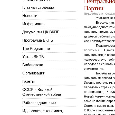
Центрально
ГЛАВНОЕ МЕНЮ
Партии
Главная страница
Подробности
Созда
Новости
Уважаемые 
Всесоюзная 
Информация
международного комм
Документы ЦК ВКПБ
капиталу, ведущему 
дешёвой рабочей си
Программа ВКПБ
часы эксплуататорск
Политическа
The Programme
политики США, пытаю
капитализме, и особ
Устав ВКПБ
человечеству от вой
народов за социализ
Библиотека
уничтожения.
Организации
Борьба за с
капитализм связал в
Газеты
Именно поэтому мы в
передовых стран с р
СССР в Великой
организацию, объед
Отечественной войне
Новый Коммунистиче
само название опред
Рабочее движение
Сегодня смеют назыв
Идеология, экономика,
КПСС – сторонники 
партию. Отметим, чт