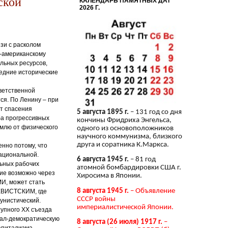
ской
КАЛЕНДАРЬ ПАМЯТНЫХ ДАТ
2026 Г.
зи с расколом
о-американскому
альных ресурсов,
едние исторические
тветственной
ся. По Ленину – при
ет спасения
5 августа 1895 г.
– 131 год со дня
ба прогрессивных
кончины Фридриха Энгельса,
емлю от физического
одного из основоположников
научного коммунизма, близкого
друга и соратника К.Маркса.
нно потому, что
национальной.
6 августа 1945 г.
– 81 год
льных рабочих
атомной бомбардировки США г.
ние возможно через
Хиросима в Японии.
И, может стать
8 августа 1945 г.
– Объявление
ЕВИСТСКИМ, где
СССР войны
унистический.
империалистической Японии.
тупного ХХ съезда
иал-демократическую
8 августа (26 июля) 1917 г.
–
апитализма.