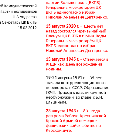
партии Большевиков (ВКПБ).
ой Коммунистической
Генеральным секретарём ЦК
Партии Большевиков
ВКПБ единогласно избран
Н.А.Андреева
Николай Ананьевич Дегтяренко.
 Секретарь ЦК ВКПБ
15 августа 2020 г.
– Шесть лет
15.02.2012
назад состоялся Чречвычайный
Пленум ЦК ВКПБ в г. Мин-Воды.
Генеральным секретарём ЦК
ВКПБ единогласно избран
Николай Ананьевич Дегтяренко.
15 августа 1945 г.
– Отмечается в
КНДР как День возрождения
Родины.
19-21 августа 1991 г.
– 35 лет
начала контрреволюционного
переворота в СССР. Образование
ГКЧП. Приход к власти крупной
необуржуазии во главе с Б.Н.
Ельциным.
23 августа 1943 г.
– 83 - года
разгрома Рабоче-Крестьянской
Красной Армией немецко-
фашистских войск в битве на
Курской дуге.