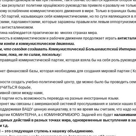
ак результат политики хрущёвского руководства привело к развалу не только
кому ослаблению коммунистического движения в мире. Только в границах бы
 50 партий, называющих себя коммунистическими, но по сути являющихся в 
скими, парламентскими, которые заражены правым или левым оппортунизмом
 антисталинизмом.
ртина наблюдается практически во многих странах мира.
ность в коммунистическом и рабочем движении продолжает играть
антистал
м конём в коммунистическом движении.
м, что сегодня создавать Коммунистический Большевистский Интерна
м, пока, не по силам, поскольку:
е правящей коммунистической партии, которая взяла бы на себя роль руковод
ас нет финансовой базы, которая необходима для создания мировой партии (
жности создать учебно-политический центр, где можно было бы проводить се
 УЧИТЬСЯ борьбе,
тивной связи между нами,
ой партии есть возможность перевода на разные иностранные языки.
тернет мы связаны с американской системой прослушивания и записи наших
оддерживая ВАШУ ценную инициативу, в то же время мы считаем, что надо на
Партии КОМИНТЕРНА, а с КОМИНФОРМБЮРО. Задачей его будет
налаживани
единых действий в разных точках мира, одновременные выступления в з
 т.д.
– это следующая ступень к нашему объединению.