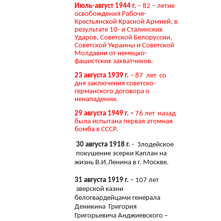
Июль-август 1944 г.
– 82 – летие
освобождения Рабоче-
Крестьянской Красной Армией, в
результате 10- и Сталинских
Ударов, Советской Белоруссии,
Советской Украины и Советской
Молдавии от немецко-
фашистских захватчиков.
23 августа 1939 г.
– 87 лет со
дня заключения советско-
германского договора о
ненападении.
29 августа 1949 г. –
76 лет назад
была испытана первая атомная
бомба в СССР.
30 августа 1918 г.
- Злодейское
покушение эсерки Каплан на
жизнь В.И.Ленина в г. Москве.
31 августа 1919 г.
– 107 лет
зверской казни
белогвардейцами генерала
Деникина Григория
Григорьевича Анджиевского –