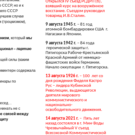
Открылся IV съезд РСДРП (б),
 СССР, но и к
взявший курс на вооружённое
восстание. Съездом руководил
вшего СССР
товарищ И.В.Сталин.
лучшем случае
 (троцкизмом),
9 августа 1945 г.
– 81 год
атомной бомбардировки США г.
Нагасаки в Японии.
инизм
, который
мы
9 августа 1942 г.
– 84 года
героической защиты г.
ционал – партию
Пятигорска Рабоче-Крестьянской
Красной Армией от немецко-
ящей силы (каким
фашистских войск Германии.
Начало оккупации г. Пятигорска.
 Коминтерн содержала
13 августа 1926 г.
– 100 лет со
дня рождения Фиделя Кастро
минары по
Рус – лидера Кубинской
Революции, выдающегося
деятеля мирового
коммунистического и
 бесед…
национально-
чинать не с
освободительного движения.
е связей между
14 августа 2021 г.
– Пять лет
ащиту
назад состоялся в г. Мин-Воды
Чрезвычайный V съезд
Всесоюзной Коммунистической