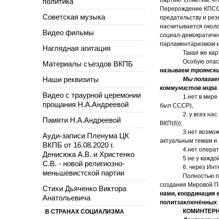
политика
Перерождение КПСС к
Советская музыка
предательству и рез
насчитывается около
Видео фильмы
социал-демократиче
парламентаризмом и
Наглядная агитация
Такая же ка
Особую опас
Материалы съездов ВКПБ
называем троянски
Наши реквизиты
Мы полагае
коммунистов мира на
Видео с траурной церемонии
1.нет в мир
прощания Н.А.Андреевой
был СССР),
2. у всех н
Памяти Н.А.Андреевой
ВКП(б)),
3.нет возмо
Ауди-записи Пленума ЦК
актуальным темам и
ВКПБ от 16.08.2020 г.
4.нет опера
Денисюка А.В. и Христенко
5.не у кажд
С.В. - новой религиозно-
6. через Ин
меньшевистской партии
Полностью п
создания Мировой 
Стихи Дьяченко Виктора
нами, координация 
Анатольевича
политзаключённых и
КОМИНТЕРН 
В СТРАНАХ СОЦИАЛИЗМА