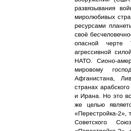
развязывания вой
миролю­бивых стра
ре­сурсами плане
своё бесчело­вечн
опасной черте 
агрессивной сило
НАТО. Сионо-аме
мировому госпо
Афганистана, Ли
странах арабского
и Ирана. Но это в
же целью являет
«Перестройка-2», 
Советского Со
«Перестройка-2» 