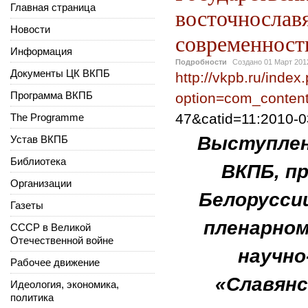
Главная страница
восточнославя
Новости
современност
Информация
Подробности
Создано
01 Март 201
Документы ЦК ВКПБ
http://vkpb.ru/index
Программа ВКПБ
option=com_content
47&catid=11:2010-0
The Programme
Выступлени
Устав ВКПБ
Библиотека
ВКПБ, п
Организации
Белорусси
Газеты
пленарном
СССР в Великой
Отечественной войне
научно
Рабочее движение
«Славянс
Идеология, экономика,
политика