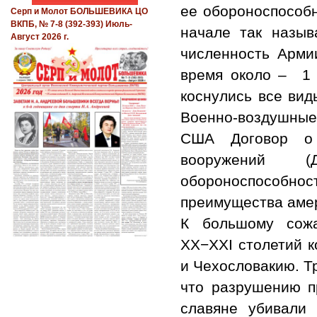
ее обороноспособн
Серп и Молот БОЛЬШЕВИКА ЦО
ВКПБ, № 7-8 (392-393) Июль-
начале так назыв
Август 2026 г.
численность Армии
время около – 1 
коснулись все вид
Военно-воздушные
США Договор о с
вооружений (
обороноспособно
преимущества амер
К большому сожа
XX−XXI столетий к
и Чехословакию. Т
что разрушению п
славяне убивали 