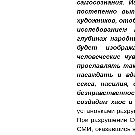
самосознания. 
постепенно вы
художников, отоб
исследованием
глубинах народн
будет изобра
человеческие чу
прославлять та
насаждать и вд
секса, насилия,
безнравственн
создадим хаос и 
установками разру
При разрушении СС
СМИ, оказавшись в