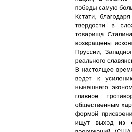
победы самую бол
Кстати, благодаря
твердости в сло
товарища Сталина
возвращены искон
Пруссии, Западно
реального славянс
В настоящее врем
ведет к усилени
нынешнего эконом
главное противо
общественным хара
формой присвоени
ищут выход из о
вооружений (США