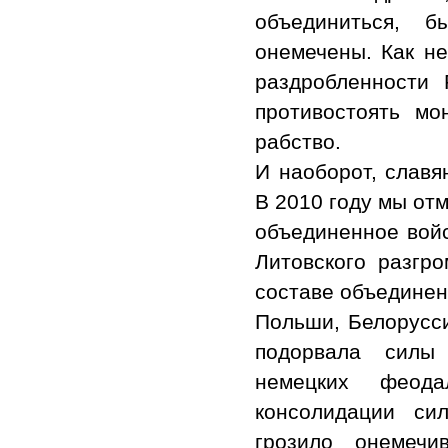
объединиться, б
онемечены. Как не
раздробленности
противостоять м
рабство.
И наоборот, славя
В 2010 году мы от
объединенное войс
Литовского разгр
составе объединен
Польши, Белорусси
подорвала силы 
немецких феода
консолидации си
грозило онемечи