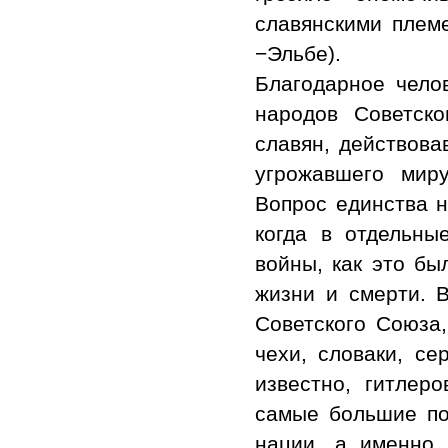
славянскими плем
−Эльбе).
Благодарное чело
народов Советског
славян, действова
угрожавшего миру
Вопрос единства 
когда в отдельн
войны, как это бы
жизни и смерти. 
Советского Союза,
чехи, словаки, се
известно, гитлер
самые большие по
нации, а именно 