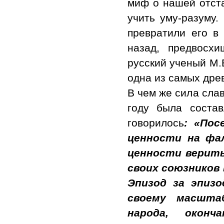
миф о нашей отста
учить уму-разуму.
превратили его в
назад, предвосх
русский ученый М.
одна из самых дре
В чем же сила сла
году была состав
говорилось
: «Пос
ценности на фа
ценности верить
своих союзников 
Эпизод за эпиз
своему масшта
народа, оконч