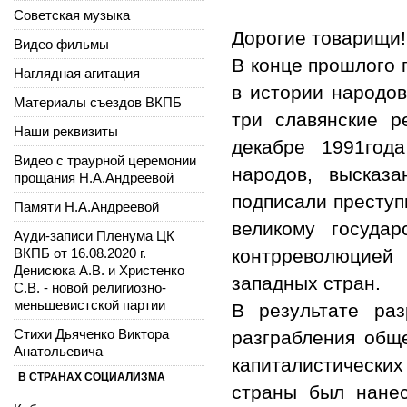
Советская музыка
Дорогие товарищи!
Видео фильмы
В конце прошлого 
Наглядная агитация
в истории народов
Материалы съездов ВКПБ
три славянские р
Наши реквизиты
декабре 1991год
Видео с траурной церемонии
народов, высказ
прощания Н.А.Андреевой
подписали преступ
Памяти Н.А.Андреевой
великому госуда
Ауди-записи Пленума ЦК
ВКПБ от 16.08.2020 г.
контрреволюцией
Денисюка А.В. и Христенко
западных стран.
С.В. - новой религиозно-
меньшевистской партии
В результате раз
Стихи Дьяченко Виктора
разграбления общ
Анатольевича
капиталистическ
В СТРАНАХ СОЦИАЛИЗМА
страны был нанес