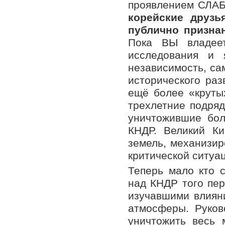
проявлением СЛА
корейские друзь
публично призна
Пока ВЫ владее
исследования и 
независимость, са
исторического ра
ещё более «крутых
трехлетние подряд
уничтожившие бол
КНДР. Великий К
земель, механизир
критической ситуа
Теперь мало кто 
над КНДР того пе
изучавшими влиян
атмосферы. Руков
уничтожить весь 