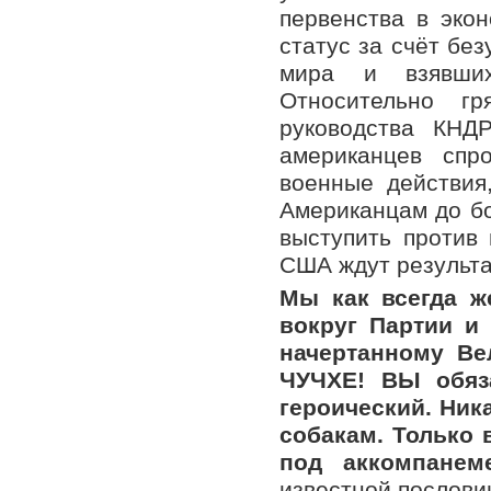
первенства в эко
статус за счёт бе
мира и взявши
Относительно г
руководства КНД
американцев спр
военные действия
Американцам до б
выступить против
США ждут результа
Мы как всегда ж
вокруг Партии и
начертанному Ве
ЧУЧХЕ! ВЫ обяз
героический. Ник
собакам. Только 
под аккомпане
известной пословиц