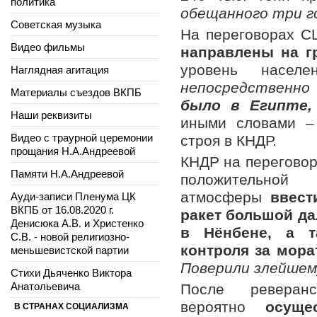
политика
обещанного три г
Советская музыка
На переговорах С
Видео фильмы
направлены на г
уровень населе
Наглядная агитация
непосредственн
Материалы съездов ВКПБ
было в Египте,
Наши реквизиты
иными словами –
Видео с траурной церемонии
строя в КНДР.
прощания Н.А.Андреевой
КНДР на перегово
Памяти Н.А.Андреевой
положительной 
атмосферы
ввест
Ауди-записи Пленума ЦК
ВКПБ от 16.08.2020 г.
ракет большой да
Денисюка А.В. и Христенко
в Нёнбене, а т
С.В. - новой религиозно-
контроля за мор
меньшевистской партии
Поверили злейшему
Стихи Дьяченко Виктора
Анатольевича
После ревера
вероятно
осуще
В СТРАНАХ СОЦИАЛИЗМА