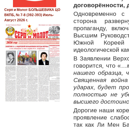
договорённости, 
Серп и Молот БОЛЬШЕВИКА ЦО
Одновременно с 
ВКПБ, № 7-8 (392-393) Июль-
сторона разверн
Август 2026 г.
пропаганду, вкл
Высшим Руководс
Южной Кореей 
идеологической ка
В Заявлении Верх
говорится, что «…
нашего образца, 
Священная война
ударах, будет пр
полностью не уб
высшего достоин
Дорогие наши коре
проявление слабо
так как Ли Мен Ба