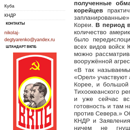
полученные обм
Куба
корейцев
практи
КНДР
запланированные»
КОНТАКТЫ
Кореи.
В период 
количество америк
nikolaj-
было передислоц
degtyarenko@yandex.ru
всех видов войск 
ШТАНДАРТ ВКПБ
можно рассматрив
вооружённой агрес
«В так называемы
«Орел» участвуют 
Корее, и большой
Тихоокеанского ре
и уже сейчас вс
готовность и там 
против Севера.» О
КНДР и Заявления
ничем не гну