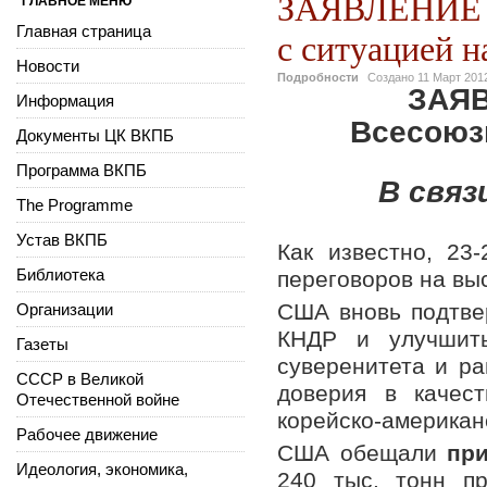
ЗАЯВЛЕНИЕ 
ГЛАВНОЕ МЕНЮ
Главная страница
с ситуацией н
Новости
Подробности
Создано
11 Март 201
ЗАЯВ
Информация
Всесоюз
Документы ЦК ВКПБ
Программа ВКПБ
В связ
The Programme
Устав ВКПБ
Как известно, 23
Библиотека
переговоров на в
США вновь подтве
Организации
КНДР и улучшить
Газеты
суверенитета и р
СССР в Великой
доверия в качес
Отечественной войне
корейско-американ
Рабочее движение
США обещали
при
Идеология, экономика,
240 тыс. тонн пр