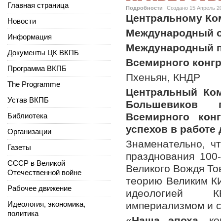
Главная страница
Подробности
Создано
15 Апрель 2
Центральному Ко
Новости
Международный о
Информация
Международный п
Документы ЦК ВКПБ
Всемирного конгр
Программа ВКПБ
Пхеньян, КНДР
The Programme
Центральный Ком
Устав ВКПБ
Большевиков пр
Всемирного кон
Библиотека
успехов в работе
Организации
Знаменательно, ч
Газеты
празднования 100
СССР в Великой
Великого Вождя Т
Отечественной войне
теорию Великим К
Рабочее движение
идеологией КН
Идеология, экономика,
империализмом и с
политика
«
Наша эпоха
, ко