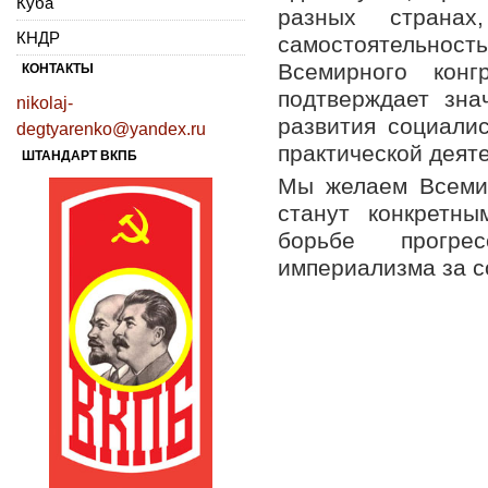
Куба
разных страна
КНДР
самостоятельность
Всемирного кон
КОНТАКТЫ
подтверждает зна
nikolaj-
развития социали
degtyarenko@yandex.ru
практической деят
ШТАНДАРТ ВКПБ
Мы желаем Всемир
станут конкретн
борьбе прогре
империализма за с