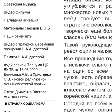
Советская музыка
углубляются и р
множество новых т
Видео фильмы
ред.)
требует выр
Наглядная агитация
стратегию революц
Материалы съездов ВКПБ
творчески ещё бо
Наши реквизиты
класса» (
Ким Чен И
Такой руководяще
Видео с траурной церемонии
прощания Н.А.Андреевой
революции и являю
Памяти Н.А.Андреевой
Все прошедшие го
в исключительно т
Ауди-записи Пленума ЦК
ВКПБ от 16.08.2020 г.
на один со всем 
Денисюка А.В. и Христенко
чучхе есть образ
С.В. - новой религиозно-
практике, образе
меньшевистской партии
класса
с учётом к
Стихи Дьяченко Виктора
корейской нации, 
Анатольевича
Сегодня во всём 
В СТРАНАХ СОЦИАЛИЗМА
идеи чучхе, орга