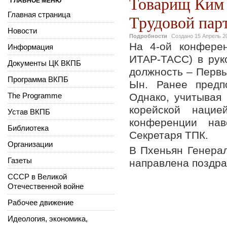
Товарищ Ким 
ГЛАВНОЕ МЕНЮ
Главная страница
Трудовой пар
Новости
Подробности
Создано
15 Апрель 2
На 4-ой конфере
Информация
ИТАР-ТАСС) в рук
Документы ЦК ВКПБ
должность – Первы
Программа ВКПБ
Ын. Ранее предп
The Programme
Однако, учитывая
корейской нацие
Устав ВКПБ
конференции нав
Библиотека
Секретаря ТПК.
Организации
В Пхеньян Генера
Газеты
направлена поздра
СССР в Великой
Отечественной войне
Рабочее движение
Идеология, экономика,