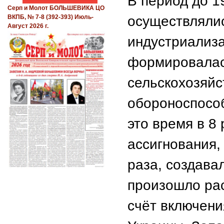
В период до 1
Серп и Молот БОЛЬШЕВИКА ЦО
осуществляли
ВКПБ, № 7-8 (392-393) Июль-
Август 2026 г.
индустриализа
формировалас
сельскохозяйс
обороноспособ
это время в 8
ассигнования,
раза, создава
произошло ра
счёт включени