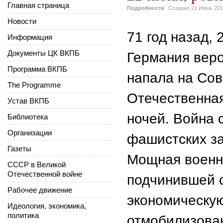
Главная страница
Подробности
Создано
21 Июнь 20
Новости
71 год назад,
Информация
Документы ЦК ВКПБ
Германия веро
Программа ВКПБ
напала на Сов
The Programme
Отечественная
Устав ВКПБ
ночей. Война 
Библиотека
Организации
фашистских за
Газеты
Мощная военн
СССР в Великой
Отечественной войне
подчинившей с
Рабочее движение
экономическу
Идеология, экономика,
политика
отмобилизова