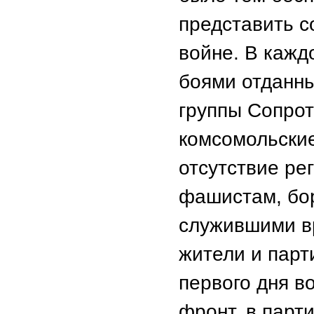
представить 
войне. В кажд
боями отданны
группы Сопрот
комсомольские
отсутствие ре
фашистам, бор
служившими в
жители и парт
первого дня 
фронт, в парт