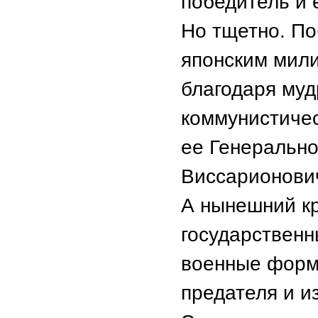
победитель и 
Но тщетно. П
японским мил
благодаря муд
коммунистичес
ее Генеральн
Виссарионович
А нынешний кр
государственн
военные форм
предателя и и