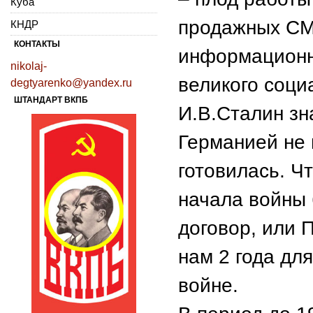
Куба
продажных СМ
КНДР
КОНТАКТЫ
информационн
nikolaj-
великого соци
degtyarenko@yandex.ru
ШТАНДАРТ ВКПБ
И.В.Сталин зн
Германией не 
готовилась. Ч
начала войны 
договор, или 
нам 2 года дл
войне.