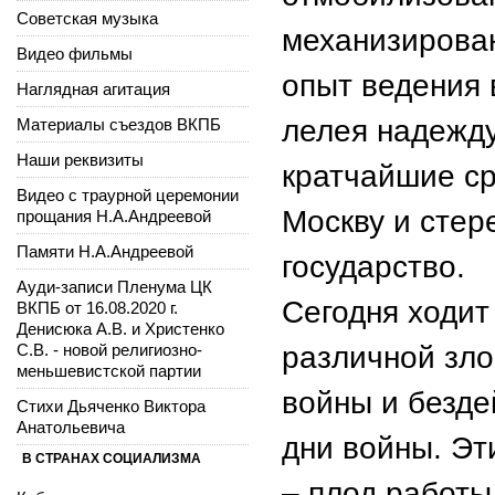
Советская музыка
механизирова
Видео фильмы
опыт ведения 
Наглядная агитация
лелея надежду
Материалы съездов ВКПБ
Наши реквизиты
кратчайшие ср
Видео с траурной церемонии
Москву и стер
прощания Н.А.Андреевой
Памяти Н.А.Андреевой
государство.
Ауди-записи Пленума ЦК
Сегодня ходит
ВКПБ от 16.08.2020 г.
Денисюка А.В. и Христенко
С.В. - новой религиозно-
различной зл
меньшевистской партии
войны и безде
Стихи Дьяченко Виктора
Анатольевича
дни войны. Э
В СТРАНАХ СОЦИАЛИЗМА
– плод работы