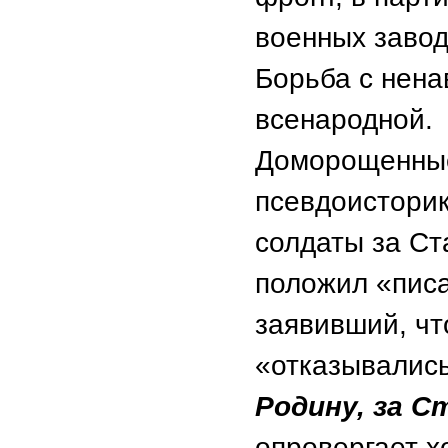
военных завод
Борьба с нена
всенародной.
Доморощенные
псевдоисторик
солдаты за Ст
положил «писа
заявивший, чт
«отказывались
Родину, за С
опровергает х