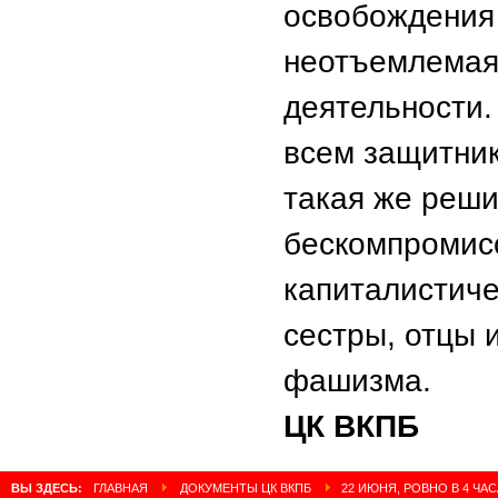
освобождения 
неотъемлемая
деятельности.
всем защитни
такая же реши
бескомпромис
капиталистиче
сестры, отцы 
фашизма.
ЦК ВКПБ
ВЫ ЗДЕСЬ:
ГЛАВНАЯ
ДОКУМЕНТЫ ЦК ВКПБ
22 ИЮНЯ, РОВНО В 4 ЧА