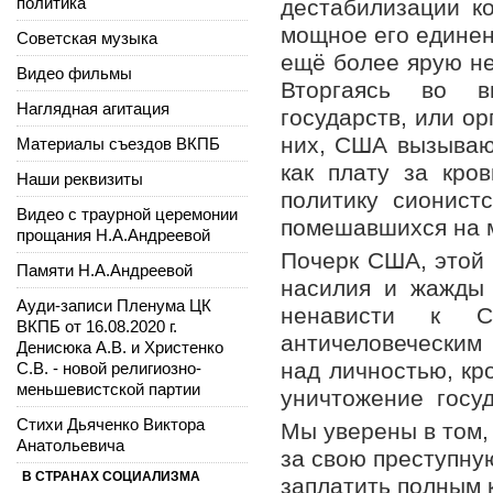
политика
дестабилизации к
мощное его единен
Советская музыка
ещё более ярую не
Видео фильмы
Вторгаясь во в
Наглядная агитация
государств, или о
них, США вызывают
Материалы съездов ВКПБ
как плату за кро
Наши реквизиты
политику сионист
Видео с траурной церемонии
помешавшихся на м
прощания Н.А.Андреевой
Почерк США, этой 
Памяти Н.А.Андреевой
насилия и жажды 
Ауди-записи Пленума ЦК
ненависти к 
ВКПБ от 16.08.2020 г.
античеловеческим
Денисюка А.В. и Христенко
над личностью, кр
С.В. - новой религиозно-
меньшевистской партии
уничтожение госуд
Стихи Дьяченко Виктора
Мы уверены в том,
Анатольевича
за свою преступну
В СТРАНАХ СОЦИАЛИЗМА
заплатить полным 