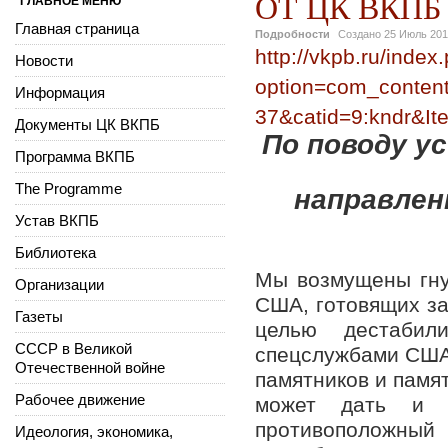
ОТ ЦК ВКПБ
ГЛАВНОЕ МЕНЮ
Главная страница
Подробности
Создано
25 Июль 20
http://vkpb.ru/index
Новости
option=com_content
Информация
37&catid=9:kndr&It
Документы ЦК ВКПБ
По поводу у
Программа ВКПБ
The Programme
направлен
Устав ВКПБ
Библиотека
Мы возмущены гну
Организации
США, готовящих за
Газеты
целью дестаби
СССР в Великой
спецслужбами США
Отечественной войне
памятников и памя
Рабочее движение
может дать и 
противоположн
Идеология, экономика,