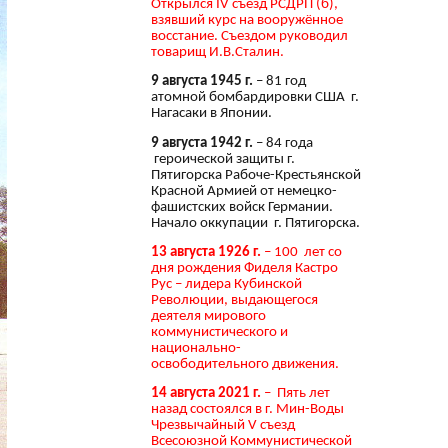
Открылся IV съезд РСДРП (б),
взявший курс на вооружённое
восстание. Съездом руководил
товарищ И.В.Сталин.
9 августа 1945 г.
– 81 год
атомной бомбардировки США г.
Нагасаки в Японии.
9 августа 1942 г.
– 84 года
героической защиты г.
Пятигорска Рабоче-Крестьянской
Красной Армией от немецко-
фашистских войск Германии.
Начало оккупации г. Пятигорска.
13 августа 1926 г.
– 100 лет со
дня рождения Фиделя Кастро
Рус – лидера Кубинской
Революции, выдающегося
деятеля мирового
коммунистического и
национально-
освободительного движения.
14 августа 2021 г.
– Пять лет
назад состоялся в г. Мин-Воды
Чрезвычайный V съезд
Всесоюзной Коммунистической