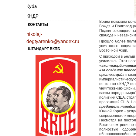
Куба
КНДР
Война показала моно
КОНТАКТЫ
Вождя и Полководца
Подвиг воюющего нар
nikolaj-
свободе и независим
degtyarenko@yandex.ru
Прошло более полув
уничтожить социали
ШТАНДАРТ ВКПБ
Восточной Азии.
С приходом в Белый
усилились. Этот нов
«
экстраординарные
«за создание ново
организаций
» в соз
империалистическую
не только к КНДР, н
уничтожению Сирии.
слезы народов мира?
политики США, стря
провокаций США. На
предатель народов
Южной Кореи – услу
современного импери
Несмотря на посто
Восточном регионе
полностью одобр
обороноспособности