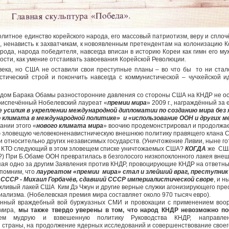
литное единство корейского народа, его массовый патриотизм, веру и сплочё
, ненависть к захватчикам, к новоявленным претендентам на колонизацию К
ода, народа победителя, навсегда вписан в историю Кореи как гимн его му
ости, как умение отстаивать завоевания Корейской Революции.
ека, но США не оставили свои преступные планы – во что бы то ни стал
стический строй и покончить навсегда с коммунистической – чучхейской и
 дом Барака Обамы разносторонние давления со стороны США на КНДР не ос
оиспечённый Нобелевский лауреат «
премии мира
» 2009 г., награждённый за 
 усилия в укреплении международной дипломатии по созданию мира без 
го климата в международной политике» и «использование ООН и других 
дании этого «
нового климата мира
» воочию продемонстрировал и продолжа
 зловещую человеконенавистническую внешнюю политику правящего клана
о и относительно других независимых государств. (Уничтожение Ливии, ныне г
 КТО следующий в этом зловещем списке уничтожаемых США?
КОГДА
же США 
) При Б.Обаме ООН превратилась в безголосого низкопоклонного лакея вне
пая одно за другим Заявления против КНДР, провоцирующие КНДР на ответны
помним, что
лауреатом «премии мира» стал и злейший враг, преступник
 СССР - Михаил Горбачёв, сдавший СССР империалистической своре
, и 
жливый лакей США Ким Дэ Чжун и другие верные служки агонизирующего пре
ализма. (Нобелевская премия мира составляет около 970 тысяч евро).
янный враждебный вой буржуазных СМИ и провокации с применением воо
 мира,
мы также твердо уверены в том, что народ КНДР невозможно по
яем мудрую и взвешенную политику Руководства КНДР, направле
 страны, на продолжение ядерных исследований и совершенствование своег