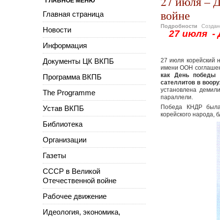
27 июля – 
ГЛАВНОЕ МЕНЮ
войне
Главная страница
Подробности
Созда
Новости
27 июля -
Информация
Документы ЦК ВКПБ
27 июля корейский 
имени ООН соглашен
как День победы 
Программа ВКПБ
сателлитов в воору
установлена демили
The Programme
параллели.
Победа КНДР была 
Устав ВКПБ
корейского народа, 
Библиотека
Организации
Газеты
СССР в Великой
Отечественной войне
Рабочее движение
Идеология, экономика,