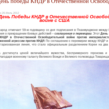
День победы КНДР в Отечественной Освобо
но
26 Июль 2012
 День Победы КНДР в Отечественной Освоб
войне с США
народ отмечает 59-ю годовщину со дня подписания в Пханмунджоне между
ия о прекращении боевых действий –
соглашения о перемирии
. Этот
День 
КНДР в Отечественной Освободительной войне против империалис
женной агрессии против КНДР.
По соглашению о перемирии между КНДР и
таризованная линия, что стало официальным разделением Кореи на два 
достигнута ценой величайшего мужества, беспримерного героизма и
благодаря военному таланту Великого Вождя и Великого полководца Товарища