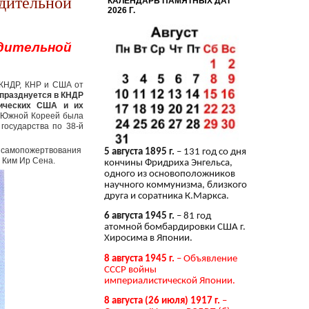
дительной
КАЛЕНДАРЬ ПАМЯТНЫХ ДАТ
2026 Г.
одительной
 КНДР, КНР и США от
празднуется в КНДР
тических США и их
 Южной Кореей была
государства по 38-й
 самопожертвования
5 августа 1895 г.
– 131 год со дня
 Ким Ир Сена.
кончины Фридриха Энгельса,
одного из основоположников
научного коммунизма, близкого
друга и соратника К.Маркса.
6 августа 1945 г.
– 81 год
атомной бомбардировки США г.
Хиросима в Японии.
8 августа 1945 г.
– Объявление
СССР войны
империалистической Японии.
8 августа (26 июля) 1917 г.
–