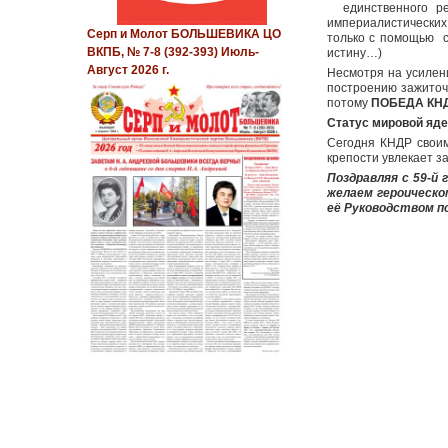
единственного реа
империалистических
Серп и Молот БОЛЬШЕВИКА ЦО
только с помощью с
ВКПБ, № 7-8 (392-393) Июль-
истину…)
Август 2026 г.
Несмотря на усилен
построению зажиточ
потому
ПОБЕДА КНДР
Статус мировой яде
Сегодня КНДР свои
крепости увлекает з
Поздравляя с 59-й
желаем героическо
её Руководством п