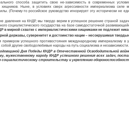
льного способа защитить свою не-зависимость в современных услови
 хищников. Ныне, в условиях сверх агрессивности империализма силе 
илы. (Почему-то российское руководство игнорирует эту исторически не е
ие давления на КНДР, мы твердо верим в успешное решение страной зада
ного социалистического государства на базе самодостаточной развивающейс
 в мирной схватке с империалистическими хищниками не подлежит ник
рной державы, суверенитет и достоинство нации – несокрушимая тверды
м примером успешного противостояния международному империализму в у
а собой другие свободолюбивые народы на путь социализма и независимости.
 годовщиной Дня Победы КНДР в Отечественной Освободительной войне (
му, мужественному народу КНДР успешного решения всех задач, пост
о социалистическому строительству и укреплению обороноспособност