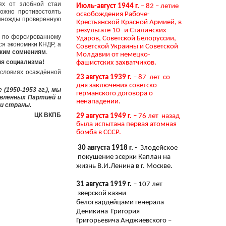
ях от злобной стаи
Июль-август 1944 г.
– 82 – летие
можно противостоять
освобождения Рабоче-
диножды проверенную
Крестьянской Красной Армией, в
результате 10- и Сталинских
ч по форсированному
Ударов, Советской Белоруссии,
я экономики КНДР, а
Советской Украины и Советской
аким сомнениям
.
Молдавии от немецко-
ня социализма!
фашистских захватчиков.
словиях осаждённой
23 августа 1939 г.
– 87 лет со
дня заключения советско-
1950-1953 гг.), мы
германского договора о
авленных Партией и
ненападении.
и страны.
ЦК ВКПБ
29 августа 1949 г. –
76 лет назад
была испытана первая атомная
бомба в СССР.
30 августа 1918 г.
- Злодейское
покушение эсерки Каплан на
жизнь В.И.Ленина в г. Москве.
31 августа 1919 г.
– 107 лет
зверской казни
белогвардейцами генерала
Деникина Григория
Григорьевича Анджиевского –