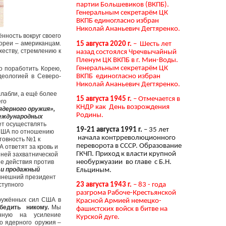
партии Большевиков (ВКПБ).
Генеральным секретарём ЦК
ВКПБ единогласно избран
Николай Ананьевич Дегтяренко.
нность вокруг своего
ореи – американцам.
15 августа 2020 г.
– Шесть лет
жеству, стремлению к
назад состоялся Чречвычайный
Пленум ЦК ВКПБ в г. Мин-Воды.
Генеральным секретарём ЦК
о поработить Корею,
ВКПБ единогласно избран
деологией в Северо-
Николай Ананьевич Дегтяренко.
лабли, а ещё более
15 августа 1945 г.
– Отмечается в
его
КНДР как День возрождения
ядерного оружия»,
Родины.
международных
ет осуществлять
19-21 августа 1991 г.
– 35 лет
 США по отношению
начала контрреволюционного
отовность №1 к
переворота в СССР. Образование
ответят за кровь и
ГКЧП. Приход к власти крупной
шней захватнической
е действия против
необуржуазии во главе с Б.Н.
 и продажный
Ельциным.
нынешний президент
ступного
23 августа 1943 г.
– 83 - года
разгрома Рабоче-Крестьянской
ружённых сил США в
Красной Армией немецко-
бедить никому.
Мы
фашистских войск в битве на
нную на усиление
Курской дуге.
о ядерного оружия –