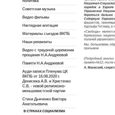
политика
Национал-Социали
порядок в Европе
Советская музыка
Украинская Национ
бороться дальше 
Видео фильмы
Соборную Украинс
фашистов, принявши
Наглядная агитация
Адольфу Гитлеру, а 
«Свобода» являетс
Материалы съездов ВКПБ
буржуазных национа
палачей украинского
Наши реквизиты
Мы, большевики, обр
призывом
Видео с траурной церемонии
прощания Н.А.Андреевой
(Подробный анализ 
правде»№12, после 
Памяти Н.А.Андреевой
А. Маевский, секре
Ауди-записи Пленума ЦК
ВКПБ от 16.08.2020 г.
Денисюка А.В. и Христенко
С.В. - новой религиозно-
меньшевистской партии
Стихи Дьяченко Виктора
Анатольевича
В СТРАНАХ СОЦИАЛИЗМА