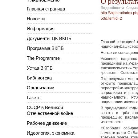
О результа
ГЛАВНОЕ МЕНЮ
Подробности
Созда
Главная страница
http://vkpb.ru/index
Новости
53&Itemid=2
Информация
Документы ЦК ВКПБ
Главной сенсацией 
национал-фашистско
Программа ВКПБ
Но так ли сенсационе
The Programme
Усиление национал
проводимой на Укра
Устав ВКПБ
«независимости» Ук
крестьян – Советско
Библиотека
Это результат мног
открыто провозгла
Организации
перестройки-контрр
социализма и разр
Газеты
националисты, РУ
националистических 
СССР в Великой
В предыдущие годы 
Отечественной войне
советы в трёх зап
прошедших парлам
известность.
Рабочее движение
«Свобода» собирае
Идеология, экономика,
заместителем Ст.Ба
третьем пункте этог