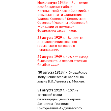
Июль-август 1944 г.
– 82 – летие
освобождения Рабоче-
Крестьянской Красной Армией, в
результате 10- и Сталинских
Ударов, Советской Белоруссии,
Советской Украины и Советской
Молдавии от немецко-
фашистских захватчиков.
23 августа 1939 г.
– 87 лет со
дня заключения советско-
германского договора о
ненападении.
29 августа 1949 г. –
76 лет назад
была испытана первая атомная
бомба в СССР.
30 августа 1918 г.
- Злодейское
покушение эсерки Каплан на
жизнь В.И.Ленина в г. Москве.
31 августа 1919 г.
– 107 лет
зверской казни
белогвардейцами генерала
Деникина Григория
Григорьевича Анджиевского –