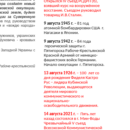
Открылся IV съезд РСДРП (б),
ера создаёт новый
взявший курс на вооружённое
овской оккупации.
восстание. Съездом руководил
нской земле, будет
товарищ И.В.Сталин.
ции за Суверенную
в под руководством
9 августа 1945 г.
– 81 год
ам и «вождю народа»
атомной бомбардировки США г.
Нагасаки в Японии.
жников, украинских
Шухевича - кровавых
9 августа 1942 г.
– 84 года
героической защиты г.
я Западной Украины с
Пятигорска Рабоче-Крестьянской
Красной Армией от немецко-
фашистских войск Германии.
Начало оккупации г. Пятигорска.
Рабоче-крестьянской
13 августа 1926 г.
– 100 лет со
дня рождения Фиделя Кастро
Рус – лидера Кубинской
Революции, выдающегося
деятеля мирового
коммунистического и
национально-
освободительного движения.
14 августа 2021 г.
– Пять лет
назад состоялся в г. Мин-Воды
Чрезвычайный V съезд
Всесоюзной Коммунистической