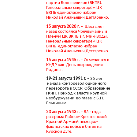
партии Большевиков (ВКПБ).
Генеральным секретарём ЦК
ВКПБ единогласно избран
Николай Ананьевич Дегтяренко.
15 августа 2020 г.
– Шесть лет
назад состоялся Чречвычайный
Пленум ЦК ВКПБ в г. Мин-Воды.
Генеральным секретарём ЦК
ВКПБ единогласно избран
Николай Ананьевич Дегтяренко.
15 августа 1945 г.
– Отмечается в
КНДР как День возрождения
Родины.
19-21 августа 1991 г.
– 35 лет
начала контрреволюционного
переворота в СССР. Образование
ГКЧП. Приход к власти крупной
необуржуазии во главе с Б.Н.
Ельциным.
23 августа 1943 г.
– 83 - года
разгрома Рабоче-Крестьянской
Красной Армией немецко-
фашистских войск в битве на
Курской дуге.