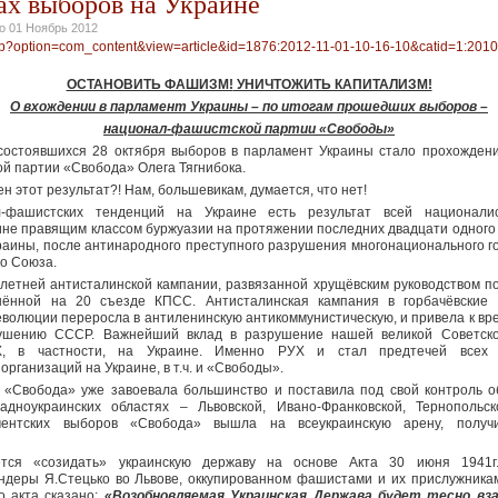
тах выборов на Украине
но
01 Ноябрь 2012
.php?option=com_content&view=article&id=1876:2012-11-01-10-16-10&catid=1:2010
ОСТАНОВИТЬ ФАШИЗМ!
УНИЧТОЖИТЬ КАПИТАЛИЗМ!
О вхождении в парламент Украины
– по итогам прошедших выборов –
национал-фашистской партии «Свободы»
состоявшихся 28 октября выборов в парламент Украины стало прохожден
й партии «Свобода» Олега Тягнибока.
н этот результат?! Нам, большевикам, думается, что нет!
-фашистских тенденций на Украине есть результат всей националис
ине правящим классом буржуазии на протяжении последних двадцати одного 
раины, после антинародного преступного разрушения многонационального го
го Союза.
олетней антисталинской кампании, развязанной хрущёвским руководством по
шённой на 20 съезде КПСС. Антисталинская кампания в горбачёвские 
еволюции переросла в антиленинскую антикоммунистическую, и привела к в
ушению СССР. Важнейший вклад в разрушение нашей великой Советск
Х, в частности, на Украине. Именно РУХ и стал предтечей всех
организаций на Украине, в т.ч. и «Свободы».
«Свобода» уже завоевала большинство и поставила под свой контроль 
адноукраинских областях – Львовской, Ивано-Франковской, Тернопольск
ентских выборов «Свобода» вышла на всеукраинскую арену, получ
тся «созидать» украинскую державу на основе Акта 30 июня 1941г.
ндеры Я.Стецько во Львове, оккупированном фашистами и их прислужника
о акта сказано:
«Возобновляемая Украинская Держава будет тесно вз