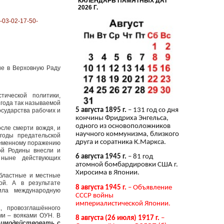
КАЛЕНДАРЬ ПАМЯТНЫХ ДАТ
2026 Г.
-03-02-17-50-
ие в Верховную Раду
тической политики,
года так называемой
5 августа 1895 г.
– 131 год со дня
сударства рабочих и
кончины Фридриха Энгельса,
одного из основоположников
сле смерти вождя, и
научного коммунизма, близкого
годы предательской
друга и соратника К.Маркса.
ременному поражению
ой Родины внесли и
6 августа 1945 г.
– 81 год
 ныне действующих
атомной бомбардировки США г.
Хиросима в Японии.
областные и местные
ой. А в результате
8 августа 1945 г.
– Объявление
ила международную
СССР войны
империалистической Японии.
, провозглашённого
ми – вояками ОУН. В
8 августа (26 июля) 1917 г.
–
аимодействовать с