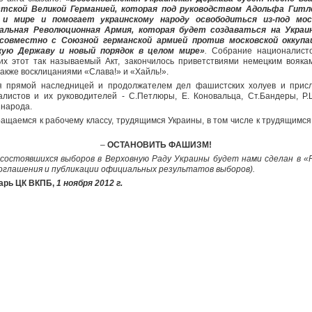
стской Великой Германией, которая под руководством Адольфа Гитл
 и мире и помогает украинскому народу освободиться из-под моск
альная Революционная Армия, которая будет создаваться на Украи
совместно с Союзной германской армией против московской оккупа
кую Державу и новый порядок в целом мире»
.
Собрание националисто
х этот так называемый Акт, закончилось приветствиями немецким вояк
также восклицаниями «Слава!» и «Хайль!».
я прямой наследницей и продолжателем дел фашистских холуев и прислу
листов и их руководителей - С.Петлюры, Е. Коновальца, Ст.Бандеры, Р.
 народа.
ащаемся к рабочему классу, трудящимся Украины, в том числе к трудящимс
–
ОСТАНОВИТЬ ФАШИЗМ!
состоявшихся выборов в Верховную Раду Укр
аины будет нами сделан в «
оглашения и публикации официальных результатов выборов).
тарь ЦК ВКПБ,
1 ноября 2012 г.