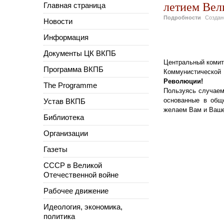
летием Вел
Главная страница
Подробности
Созда
Новости
Информация
Документы ЦК ВКПБ
Центральный комит
Программа ВКПБ
Коммунистическо
Революции!
The Programme
Пользуясь случаем
основанные в общ
Устав ВКПБ
желаем Вам и Ваше
Библиотека
Организации
Газеты
СССР в Великой
Отечественной войне
Рабочее движение
Идеология, экономика,
политика