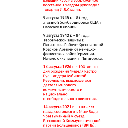
взявший курс на вооружённое
восстание. Съездом руководил
товарищ И.В.Сталин.
9 августа 1945 г.
– 81 год
атомной бомбардировки США г.
Нагасаки в Японии.
9 августа 1942 г.
– 84 года
героической защиты г.
Пятигорска Рабоче-Крестьянской
Красной Армией от немецко-
фашистских войск Германии.
Начало оккупации г. Пятигорска.
13 августа 1926 г.
– 100 лет со
дня рождения Фиделя Кастро
Рус – лидера Кубинской
Революции, выдающегося
деятеля мирового
коммунистического и
национально-
освободительного движения.
14 августа 2021 г.
– Пять лет
назад состоялся в г. Мин-Воды
Чрезвычайный V съезд
Всесоюзной Коммунистической
партии Большевиков (ВКПБ).