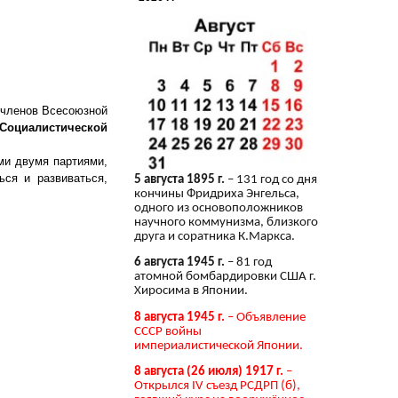
 членов Всесоюзной
Социалистической
ми двумя партиями,
ся и развиваться,
5 августа 1895 г.
– 131 год со дня
кончины Фридриха Энгельса,
одного из основоположников
научного коммунизма, близкого
друга и соратника К.Маркса.
6 августа 1945 г.
– 81 год
атомной бомбардировки США г.
Хиросима в Японии.
8 августа 1945 г.
– Объявление
СССР войны
империалистической Японии.
8 августа (26 июля) 1917 г.
–
Открылся IV съезд РСДРП (б),