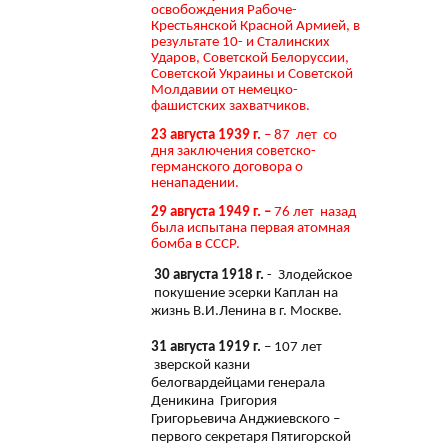
освобождения Рабоче-
Крестьянской Красной Армией, в
результате 10- и Сталинских
Ударов, Советской Белоруссии,
Советской Украины и Советской
Молдавии от немецко-
фашистских захватчиков.
23 августа 1939 г.
– 87 лет со
дня заключения советско-
германского договора о
ненападении.
29 августа 1949 г. –
76 лет назад
была испытана первая атомная
бомба в СССР.
30 августа 1918 г.
- Злодейское
покушение эсерки Каплан на
жизнь В.И.Ленина в г. Москве.
31 августа 1919 г.
– 107 лет
зверской казни
белогвардейцами генерала
Деникина Григория
Григорьевича Анджиевского –
первого секретаря Пятигорской