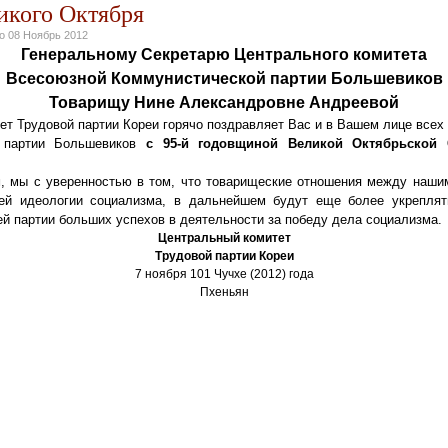
икого Октября
но
08 Ноябрь 2012
Генеральному Секретарю Центрального комитета
Всесоюзной Коммунистической партии Большевиков
Товарищу Нине Александровне Андреевой
ет Трудовой партии Кореи горячо поздравляет Вас и в Вашем лице всех
й партии Большевиков
с 95-й годовщиной Великой Октябрьской 
, мы с уверенностью в том, что товарищеские отношения между наши
ей идеологии социализма, в дальнейшем будут еще более укреплять
й партии больших успехов в деятельности за победу дела социализма.
Центральный комитет
Трудовой партии Кореи
7 ноября 101 Чучхе (2012) года
Пхеньян