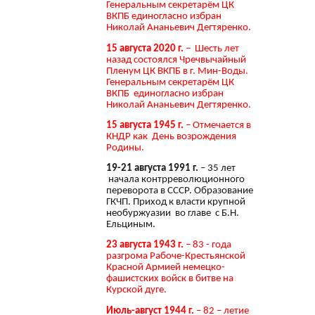
Генеральным секретарём ЦК
ВКПБ единогласно избран
Николай Ананьевич Дегтяренко.
15 августа 2020 г.
– Шесть лет
назад состоялся Чречвычайный
Пленум ЦК ВКПБ в г. Мин-Воды.
Генеральным секретарём ЦК
ВКПБ единогласно избран
Николай Ананьевич Дегтяренко.
15 августа 1945 г.
– Отмечается в
КНДР как День возрождения
Родины.
19-21 августа 1991 г.
– 35 лет
начала контрреволюционного
переворота в СССР. Образование
ГКЧП. Приход к власти крупной
необуржуазии во главе с Б.Н.
Ельциным.
23 августа 1943 г.
– 83 - года
разгрома Рабоче-Крестьянской
Красной Армией немецко-
фашистских войск в битве на
Курской дуге.
Июль-август 1944 г.
– 82 – летие