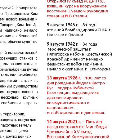
Открылся IV съезд РСДРП (б),
взявший курс на вооружённое
тдачей приоритета
восстание. Съездом руководил
тые Президентом Ким
товарищ И.В.Сталин.
ием нового времени и
. Товарищ Ким Чен Ир
9 августа 1945 г.
– 81 год
атомной бомбардировки США г.
Им написано немало
Нагасаки в Японии.
ческих особенностей
аны обычно судят по
9 августа 1942 г.
– 84 года
героической защиты г.
нной вычислительной
Пятигорска Рабоче-Крестьянской
орежущих станков с
Красной Армией от немецко-
пользования кокса и
фашистских войск Германии.
Начало оккупации г. Пятигорска.
 химудобрений путем
ительного комбината
13 августа 1926 г.
– 100 лет со
­приятий – это лишь
дня рождения Фиделя Кастро
венным руководством
Рус – лидера Кубинской
ния осуществлены в
Революции, выдающегося
несколько крупных
деятеля мирового
коммунистического и
 снабжения страны
национально-
освободительного движения.
% территории,
ыращивать новую для
14 августа 2021 г.
– Пять лет
я пахотных земель,
назад состоялся в г. Мин-Воды
ь уже имеющиеся
Чрезвычайный V съезд
 и других ценных
Всесоюзной Коммунистической