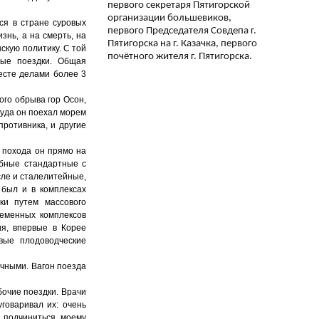
первого секретаря Пятигорской
организации большевиков,
ся в стране суровых
первого Председателя Совдепа г.
знь, а на смерть, на
Пятигорска на г. Казачка, первого
скую политику. С той
почётного жителя г. Пятигорска.
ные поездки. Общая
есте делами более 3
ого обрыва гор Осон,
куда он поехал морем
ротивника, и другие
о похода он прямо на
абные стандартные с
сле и сталелитейные,
 был и в комплексах
ки путем массового
ременных комплексов
я, впервые в Корее
вые плодоводческие
ычными. Вагон поезда
бочие поездки. Врачи
говаривал их: очень
с подчиниться моему