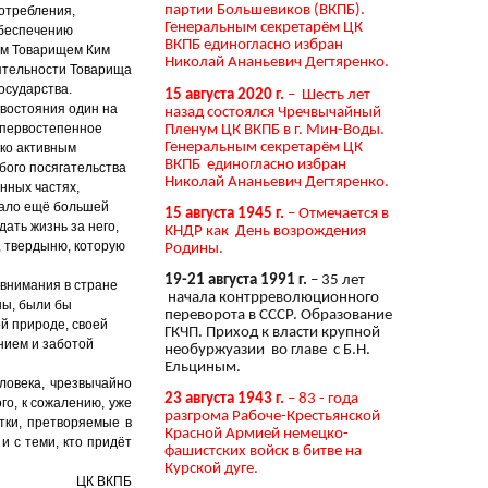
партии Большевиков (ВКПБ).
отребления,
Генеральным секретарём ЦК
обеспечению
ВКПБ единогласно избран
ым Товарищем Ким
Николай Ананьевич Дегтяренко.
ятельности Товарища
осударства.
15 августа 2020 г.
– Шесть лет
ивостояния один на
назад состоялся Чречвычайный
 первостепенное
Пленум ЦК ВКПБ в г. Мин-Воды.
Генеральным секретарём ЦК
ько активным
ВКПБ единогласно избран
бого посягательства
Николай Ананьевич Дегтяренко.
нных частях,
вало ещё большей
15 августа 1945 г.
– Отмечается в
ать жизнь за него,
КНДР как День возрождения
, твердыню, которую
Родины.
19-21 августа 1991 г.
– 35 лет
 внимания в стране
начала контрреволюционного
ны, были бы
переворота в СССР. Образование
й природе, своей
ГКЧП. Приход к власти крупной
нием и заботой
необуржуазии во главе с Б.Н.
Ельциным.
ловека, чрезвычайно
23 августа 1943 г.
– 83 - года
го, к сожалению, уже
разгрома Рабоче-Крестьянской
тки, претворяемые в
Красной Армией немецко-
и с теми, кто придёт
фашистских войск в битве на
Курской дуге.
ЦК ВКПБ