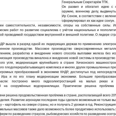
Генеральным Секретарём ТПК.
Он развил и обогатил идею с о
оружию, военному делу, вы­двину
Ир Сеном, в соответствии с велен
сформулировал их как идеи сонгун
еи самостоятельности, независимости, опоры на собственные силы. 
еских работ по развитию социализма с учётом национальных и геополити
вой проводимой государством внутренней и внешней политики. О лидере стр
ДР вышла в разряд одной их лидирующих держав по применению электро
енном производстве. Массовое производство сверхсовременных метал­л
ением, разработка и внедрение нового способа выплавки железа без ис
низация производства виналона и внедрение новой системы в производство
ого угля, модернизация крупнейшего в стране Хичхонского машиностро
кого плодоперерабатывающего комплекса и многих других промышленных пред
громных преобразований в экономике КНДР, достигнутых под непосредст
Ира и по его плану модернизации экономики. Большие преобразова
трасли: построено много гидроэлектростанций на малых реках и 
ций на сооружённых водохранилищах. Практически решена проблема
пени решена продовольственная проблема в стране, располагающей всего 20
делия. Развитие агронауки последние годы сделало возможным не только в
у – картофель на севере страны, но и получать 2 урожая в год. Реконструкци
емельных массивов также дало возможность более продуктивно использоват
ерм по разведению страусов, рыбоводческих хозяйств по разведению осетра