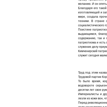
желанию. И он опять 
Благодаря его тако
изготовляющей и за
мире, создала проч
техники. В стране 
социалистического г
Поистине патриотиз
выдающимся, благор
содержанию, так и 
патриотизма и есть 
служение делу приум
Кимченирский патрио
служит сегодня маяк
Труд под этим назва
Трудовой партии Кор
То было время, ко
водовороте серьезн
десятки лет свое ру
Империалисты и дру
лезли из кожи вон, ч
Перед революционны
дело социализма и р