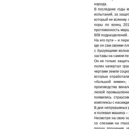
народа.
В последние годы м
испытаний, за защит
который не всякому 
поры по конец 201
протяженность марш
808 подразделений.
На его пути – и пер
где он сам своими п
с бушующими волнам
заставы на самом п
Он не только защити
полях начертал гра
чертами земли социа
которые отработали
«большой химии», 
производства винал
легкой промышленн
появились страусо
комплексы с насажд
В дни непрерывных р
и полевая машина – 
Несмотря на свою на
со слезами на глаз
прошу прошения, ув