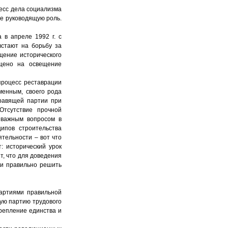
ресс дела социализма
ее руководящую роль.
 в апреле 1992 г. с
встают на борьбу за
щение исторического
ащено на освещение
процесс реставрации
менным, своего рода
правящей партии при
Отсутствие прочной
 важным вопросом в
ипов строительства
ятельности – вот что
: исторический урок
т, что для доведения
 и правильно решить
партиями правильной
ую партию трудового
репление единства и