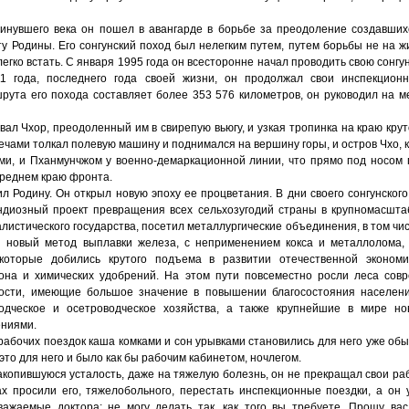
инувшего века он пошел в авангарде в борьбе за преодоление создавших
у Родины. Его сонгунский поход был нелегким путем, путем борьбы не на жи
легко встать. С января 1995 года он всесторонне начал проводить свою сонгун
1 года, последнего года своей жизни, он продолжал свои инспекцион
рута его похода составляет более 353 576 километров, он руководил на м
евал Чхор, преодоленный им в свирепую вьюгу, и узкая тропинка на краю крут
лечами толкал полевую машину и поднимался на вершину горы, и остров Чхо, 
и, и Пханмунчжом у военно-демаркационной линии, что прямо под носом п
ереднем краю фронта.
л Родину. Он открыл новую эпоху ее процветания. В дни своего сонгунског
ндиозный проект превращения всех сельхозугодий страны в крупномасшт
листического государства, посетил металлургические объединения, в том чи
 новый метод выплавки железа, с неприменением кокса и металлолома,
которые добились крутого подъема в развитии отечественной экономи
она и химических удобрений. На этом пути повсеместно росли леса сов
ости, имеющие большое значение в повышении благосостояния населени
водческое и осетроводческое хозяйства, а также крупнейшие в мире но
ениями.
абочих поездок каша комками и сон урывками становились для него уже об
это для него и было как бы рабочим кабинетом, ночлегом.
копившуюся усталость, даже на тяжелую болезнь, он не прекращал свои ра
ах просили его, тяжелобольного, перестать инспекционные поездки, а он у
ажаемые доктора; не могу делать так, как того вы требуете. Прошу ва