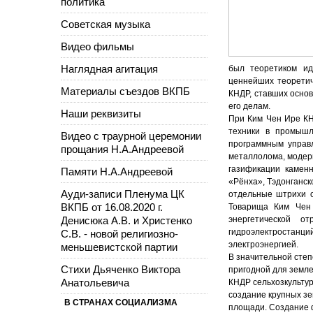
политика
Советская музыка
Видео фильмы
Наглядная агитация
был теоретиком ид
ценнейших теоретич
Материалы съездов ВКПБ
КНДР, ставших осно
его делам.
Наши реквизиты
При Ким Чен Ире КН
техники в промышл
Видео с траурной церемонии
программным управл
прощания Н.А.Андреевой
металлолома, модер
газификации каменн
Памяти Н.А.Андреевой
«Рёнха», Тэдонганс
Ауди-записи Пленума ЦК
отдельные штрихи о
ВКПБ от 16.08.2020 г.
Товарища Ким Чен 
Денисюка А.В. и Христенко
энергетической о
гидроэлектростан
С.В. - новой религиозно-
электроэнергией.
меньшевистской партии
В значительной сте
Стихи Дьяченко Виктора
пригодной для земле
Анатольевича
КНДР сельхозкультур
создание крупных з
В СТРАНАХ СОЦИАЛИЗМА
площади. Создание ф