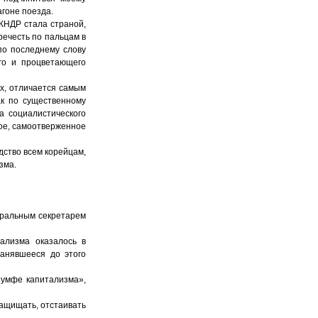
агоне поезда.
КНДР стала страной,
ечесть по пальцам в
по последнему слову
его и процветающего
х, отличается самым
ак по существенному
а социалистического
ное, самоотверженное
дство всем корейцам,
зма.
неральным секретарем
ализма оказалось в
ранявшееся до этого
иумфе капитализма»,
ащищать, отстаивать