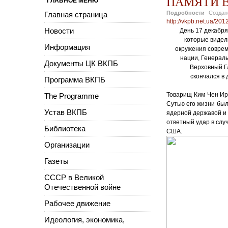
ПАМЯТИ В
ГЛАВНОЕ МЕНЮ
Подробности
Созда
Главная страница
http://vkpb.net.ua/20
Новости
День 17 декабря
которые видел
Информация
окружения соврем
нации, Генерал
Документы ЦК ВКПБ
Верховный Г
скончался в
Программа ВКПБ
Товарищ Ким Чен Ир 
The Programme
Сутью его жизни был
Устав ВКПБ
ядерной державой и 
ответный удар в сл
Библиотека
США.
Организации
Газеты
СССР в Великой
Отечественной войне
Рабочее движение
Идеология, экономика,