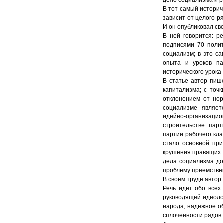
В тот самый историч
зависит от целого р
И он опубликовал св
В ней говорится: р
подписями 70 полит
социализм; в это с
опыта и уроков па
исторического урока
В статье автор пиш
капитализма; с точ
отклонением от нор
социализме являет
идейно-организаци
строительстве пар
партии рабочего кла
стало основной при
крушения правящих п
дела социализма до
проблему преемствен
В своем труде автор
Речь идет обо всех
руководящей идеоло
народа, надежное о
сплоченности рядов 