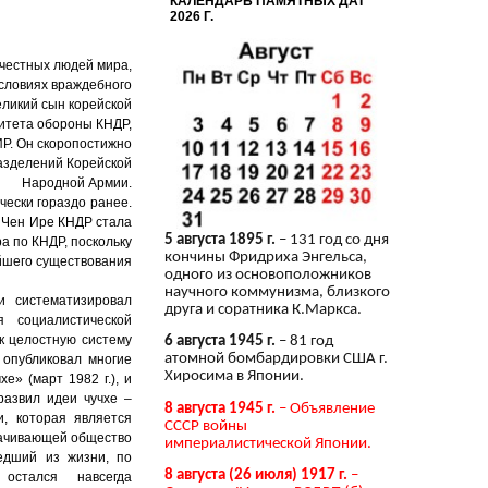
КАЛЕНДАРЬ ПАМЯТНЫХ ДАТ
2026 Г.
х честных людей мира,
условиях враждебного
еликий сын корейской
итета обороны КНДР,
Р. Он скоропостижно
разделений Корейской
Народной Армии.
чески гораздо ранее.
м Чен Ире КНДР стала
5 августа 1895 г.
– 131 год со дня
а по КНДР, поскольку
кончины Фридриха Энгельса,
йшего существования
одного из основоположников
научного коммунизма, близкого
 систематизировал
друга и соратника К.Маркса.
 социалистической
к целостную систему
6 августа 1945 г.
– 81 год
атомной бомбардировки США г.
 опубликовал многие
Хиросима в Японии.
е» (март 1982 г.), и
азвил идеи чучхе –
8 августа 1945 г.
– Объявление
, которая является
СССР войны
ачивающей общество
империалистической Японии.
едший из жизни, по
8 августа (26 июля) 1917 г.
–
остался навсегда