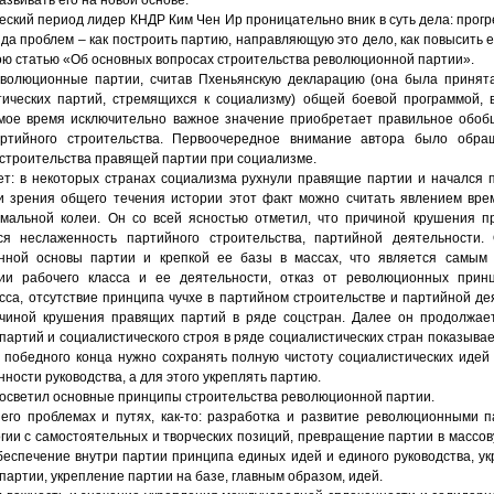
еский период лидер КНДР Ким Чен Ир проницательно вник в суть дела: прог
яда проблем – как построить партию, направляющую это дело, как повысить 
ою статью «Об основных вопросах строительства революционной партии».
еволюционные партии, считав Пхеньянскую декларацию (она была принята
ических партий, стремящихся к социализму) общей боевой программой, 
амое время исключительно важное значение приобретает правильное обоб
ртийного строительства. Первоочередное внимание автора было обр
 строительства правящей партии при социализме.
ет: в некоторых странах социализма рухнули правящие партии и начался 
ки зрения общего течения истории этот факт можно считать явлением вре
мальной колеи. Он со всей ясностью отметил, что причиной крушения 
ся неслаженность партийного строительства, партийной деятельности. 
онной основы партии и крепкой ее базы в массах, что является самым
тии рабочего класса и ее деятельности, отказ от революционных принц
сса, отсутствие принципа чучхе в партийном строительстве и партийной де
чиной крушения правящих партий в ряде соцстран. Далее он продолжает
артий и социалистического строя в ряде социалистических стран показывае
 победного конца нужно сохранять полную чистоту социалистических идей
ности руководства, а для этого укреплять партию.
 осветил основные принципы строительства революционной партии.
 его проблемах и путях, как-то: разработка и развитие революционными 
гии с самостоятельных и творческих позиций, превращение партии в массов
беспечение внутри партии принципа единых идей и единого руководства, ук
партии, укрепление партии на базе, главным образом, идей.