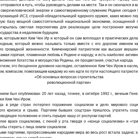
отправился в путь, чтобы руководить делами на месте. Так и он скончался в в
й сверхчеловеческой энергии и самоотверженному служению Родине сегодня 
пускающей ИСЗ, страной-обладательницей ядерного оружия, каких можно пер
ную базу мощной самостоятельной национальной экономики, оснащенной 
открылась светлая перспектива для реализации цели построения могуч
осударства в недалеком будущем.
м, которым жил Ким Чен Ир и который он сам воплощал в практических дела
одным, который можно называть только вместе с его дорогим именем к
по громадной жизненности. Кимченирский патриотизм как высшая вершин
самая горячая, пламенная любовь к Родине и народу, и есть наиболее актив
ножения богатства и могущества Родины, ее процветания, счастья народа.
тизм, это бесценное духовное наследие, оставленное Ким Чен Иром в насле
ом, компасом, помогающим каждому из них идти по пути настоящего патриоти
«Об основных вопросах строительства
революционной партии»
нием был опубликован 20 лет назад, точнее, в октябре 1992 г., вечным Ге
еи Ким Чен Иром.
гда в ряде стран потерпел поражение социализм и дело мирового соци
ого кризиса и срыва. Партиям бывших соцстран пришлось утратить сох
ководящее положение и спить горькую чашу от роспуски партий.
гие враги социализма, с пеной у рта твердя о «конце социализма» и «тр
тобы стереть с лица земли социализм.
ми партиями, прогрессивными народами мира во весь рост встала задача: з
азвивать его на новой основе.