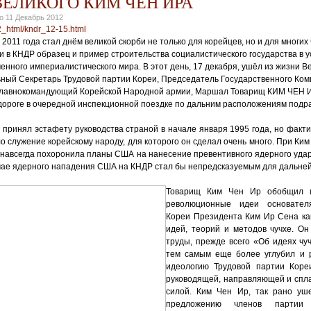
ЕЛИКОГО КИМ ЧЕН ИРА
но
11 Декабрь 2012
12_html/kndr_12-15.html
 2011 года стал днём великой скорби не только для корейцев, но и для многи
и в КНДР образец и пример строительства социалистического государства в 
енного империалистического мира. В этот день, 17 декабря, ушёл из жизни В
ьный Секретарь Трудовой партии Кореи, Председатель Государственного Ком
лавнокомандующий Корейской Народной армии, Маршал Товарищ КИМ ЧЕН И
 дороге в очередной инспекционной поездке по дальним расположениям под
принял эстафету руководства страной в начале января 1995 года, но факти
о служение корейскому народу, для которого он сделал очень много. При Ки
навсегда похоронила планы США на нанесение превентивного ядерного удар
учае ядерного нападения США на КНДР стал бы непредсказуемым для дальне
Товарищ Ким Чен Ир обобщил и
революционные идеи основателя
Кореи Президента Ким Ир Сена ка
идей, теорий и методов чучхе. Он
труды, прежде всего «Об идеях чучх
тем самым еще более углубил и р
идеологию Трудовой партии Кореи
руководящей, направляющей и спл
силой. Ким Чен Ир, так рано уш
предложению членов партии 