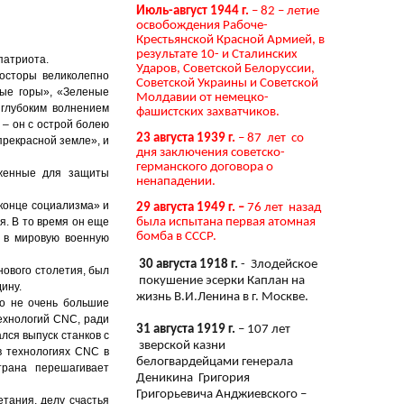
Июль-август 1944 г.
– 82 – летие
освобождения Рабоче-
Крестьянской Красной Армией, в
результате 10- и Сталинских
патриота.
Ударов, Советской Белоруссии,
росторы великолепно
Советской Украины и Советской
ные горы», «Зеленые
Молдавии от немецко-
 глубоким волнением
фашистских захватчиков.
 – он с острой болею
23 августа 1939 г.
– 87 лет со
прекрасной земле», и
дня заключения советско-
германского договора о
оженные для защиты
ненападении.
конце социализма» и
29 августа 1949 г. –
76 лет назад
я. В то время он еще
была испытана первая атомная
бомба в СССР.
у в мировую военную
30 августа 1918 г.
- Злодейское
ового столетия, был
покушение эсерки Каплан на
ину.
жизнь В.И.Ленина в г. Москве.
но не очень большие
ехнологий СNC, ради
31 августа 1919 г.
– 107 лет
лся выпуск станков с
зверской казни
в технологиях СNC в
белогвардейцами генерала
трана перешагивает
Деникина Григория
Григорьевича Анджиевского –
тания, делу счастья