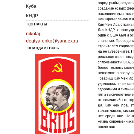
пород рыбы, создани
Куба
создание козьих фер
населения высокока
КНДР
Чен Иром планам в 
КОНТАКТЫ
Ким Чен Ира страна 
Для КНДР вопрос укр
nikolaj-
один с США был и ос
degtyarenko@yandex.ru
значение. Проведени
строителем социали
ШТАНДАРТ ВКПБ
на её суверенитет. 
реальная жизнь сол
сплочённости КНА, б
более тесному сплоч
невозможно разрушит
Товарищ Ким Чен Ир 
уделялось воспитани
здоровыми и сильны
пяти тысячелетней и
относились бы к ста
Да, Ким Чен Ира, э
талантливого, сильн
нет среди нас. Но 
жизнь современникам
после нас.