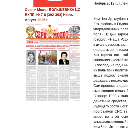
Ноябрь 2012 г., г. Ле
Серп и Молот БОЛЬШЕВИКА ЦО
ВКПБ, № 7-8 (392-393) Июль-
Ким Чен Ир, глубоко
Август 2026 г.
Его любовь к Родин
упорядоченных поле
поля». В дни заруб
говорил: «Наша Роди
в душе рассказывал:
передать ее потомка
Как горяча его лю
социалистической Ко
В последние годы м
их попытки к полити
выше поднял знамя 
державу, в несокруш
Сам процесс внедре
выражением величайш
В конце 1990-х год
денежные средства,
будущего роста бога
программой СNC за 
мире, на этой осн
ультрасовременный р
Ким Чен Ир посвяти