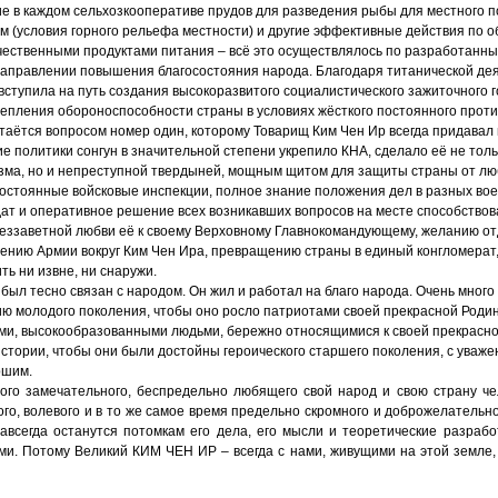
е в каждом сельхозкооперативе прудов для разведения рыбы для местного п
м (условия горного рельефа местности) и другие эффективные действия по 
чественными продуктами питания – всё это осуществлялось по разработанн
направлении повышения благосостояния народа. Благодаря титанической де
вступила на путь создания высокоразвитого социалистического зажиточного г
епления обороноспособности страны в условиях жёсткого постоянного прот
таётся вопросом номер один, которому Товарищ Ким Чен Ир всегда придавал
е политики сонгун в значительной степени укрепило КНА, сделало её не тол
зма, но и непреступной твердыней, мощным щитом для защиты страны от лю
Постоянные войсковые инспекции, полное знание положения дел в разных вое
дат и оперативное решение всех возникавших вопросов на месте способство
еззаветной любви её к своему Верховному Главнокомандующему, желанию отд
ению Армии вокруг Ким Чен Ира, превращению страны в единый конгломерат
ь ни извне, ни снаружи.
был тесно связан с народом. Он жил и работал на благо народа. Очень много
ю молодого поколения, чтобы оно росло патриотами своей прекрасной Роди
ми, высокообразованными людьми, бережно относящимися к своей прекрасно
стории, чтобы они были достойны героического старшего поколения, с уваже
ршим.
того замечательного, беспредельно любящего свой народ и свою страну че
ого, волевого и в то же самое время предельно скромного и доброжелательно
навсегда останутся потомкам его дела, его мысли и теоретические разрабо
и. Потому Великий КИМ ЧЕН ИР – всегда с нами, живущими на этой земле, 