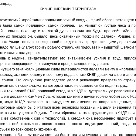
нинград
КИМЧЕНИРСКИЙ ПАТРИОТИЗМ
 почитаемый корейским народом как вечный вождь, – яркий образ настоящего 
е была самой подлинной, самой горячей. Так, увидит он густые леса и п
й – сам потихоньку, с теплотой души говорил как будто про себя: «Зеле
ежных поездок он, бывало, весь охваченный тоской по далекой Родине, с
на». Увидит он на инспекционной поездке горы с редко стоящими деревьями
 надо лучше благоустроить родную страну, как подобает и «вышитой шелком 
м, и сам сажал деревья.
бовь к Родине, свидетельствуют его титанические усилия и труд, прил
реи и превращения ее в могучее и процветающее государство.
инувшего века коалиционные силы империалистов лелеяли мечту о «полном 
ческому, экономическому и военному подавлению КНДР достигли своего апоге
сонгун. Его сонгунское руководство делом революции превратило стран
имый оплот социализма, на который никто не осмелился бы поднять руку.
ния технологий СNC, родивший сегодня в КНДР индустриальную революцию н
его дерзания Ким Чен Ира, который как никто другой горячо любил свою Род
ов, когда КНДР оказалась в наихудшем положении, он направил ценные, 
 которые могли бы считаться всем резервом госказны, на цели внедрения т
тства и могущества Родины. Таким образом, в столь трудные дни в КНДР нача
счет собственных сил и технологий, а сегодня она несомненно лидирует 
ове в ней открылась новая эпоха – эпоха индустрии знаний, когда с
убеж во всех сферах экономики.
л всего себя делу приумножения богатства и могущества страны, ее процве