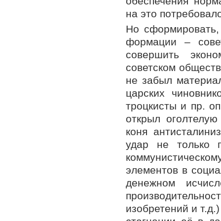
обеспечения норм
на это потребовал
Но сформировать, 
формации – сове
совершить эконо
советском обществ
не забыл материал
царских чиновник
троцкисты и пр. о
открыл оголтелую
коня антисталини
удар не только 
коммунистическо
элементов в социа
денежном исчисл
производительно
изобретений и т.д.