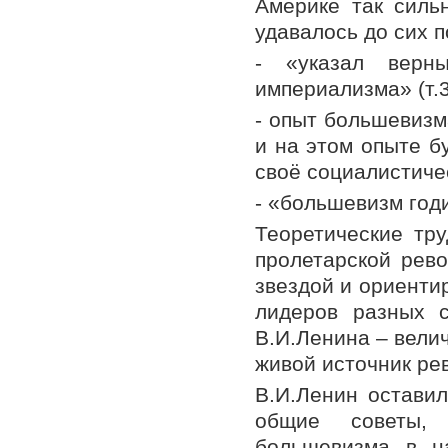
Америке так силь
удавалось до сих п
- «указал вер
империализма» (т.3
- опыт большевизм
и на этом опыте б
своё социалистичес
- «большевизм годит
Теоретические тру
пролетарской рево
звездой и ориенти
лидеров разных 
В.И.Ленина – вели
живой источник ре
В.И.Ленин оставил
общие советы, 
большевизма в н