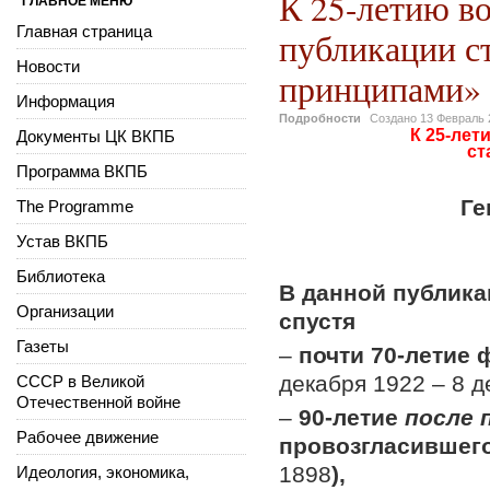
К 25-летию 
ГЛАВНОЕ МЕНЮ
Главная страница
публикации с
Новости
принципами»
Информация
Подробности
Создано
13 Февраль 
К 25-ле
Документы ЦК ВКПБ
ст
Программа ВКПБ
Ге
The Programme
Устав ВКПБ
Библиотека
В данной публика
Организации
спустя
Газеты
–
почти 70-летие
декабря 1922 – 8 
СССР в Великой
Отечественной войне
–
90-летие
после 
Рабочее движение
провозгласившего
1898
),
Идеология, экономика,