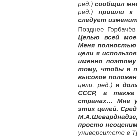
ред.)
сообщил мне
ред.)
пришли к в
следует изменит
Позднее Горбачёв
Целью всей мо
Меня полностью 
цели я использо
именно поэтому
тому, чтобы я п
высокое положе
цели, ред.)
я долж
СССР, а также
странах… Мне у
этих целей. Сре
М.А.Шеварднадз
просто неоценим
университете в Ту