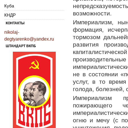
непредсказуемо
Куба
возможности.
КНДР
Империализм, нын
КОНТАКТЫ
формация, исчерп
nikolaj-
тормозом дальней
degtyarenko@yandex.ru
развития произв
ШТАНДАРТ ВКПБ
капиталистичес
производительн
империалистически
не в состоянии «
услуг, в то время
голода, болезней,
Империализм п
пожирающего ч
империалистическ
огню и мечу (с п
уничтожения люде