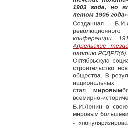
1903 года, но в
летом 1905 года
»
Созданная В.И
революционного
конференции 19
Апрельские тези
партию РСДРП(б).
Октябрьскую соци
строительство нов
общества. В резу
национальны
стал
мировым
б
всемирно-историче
В.И.Ленин в свои
мировым большеви
- «популяризиров