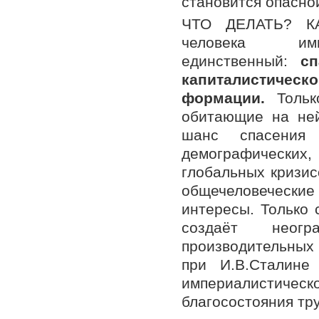
становится опасной
ЧТО ДЕЛАТЬ? КА
человека имп
единственный:
сп
капиталистическ
формации.
Тольк
обитающие на не
шанс спасения 
демографических
глобальных кризис
общечеловеческ
интересы. Только 
создаёт неогр
производительных
при И.В.Сталине
империалистиче
благосостояния тр