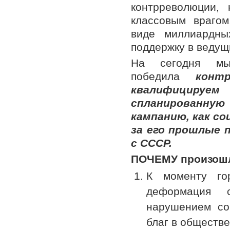
контрреволюции,
классовым враго
виде миллиардны
поддержку в ведущ
На сегодня мы
победила
конт
квалифицируем
спланированную
кампанию, как с
за его прошлые 
с СССР.
ПОЧЕМУ произошл
К моменту го
деформация с
нарушением со
благ в обществе