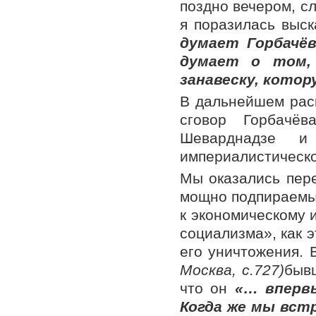
поздно вечером, с
я поразилась выс
думает Горбачё
думает о том,
занавеску, кото
В дальнейшем раск
сговор Горбачёв
Шеварднадзе 
империалистическо
Мы оказались пере
мощно подпираемый
к экономическому 
социализма», как 
его уничтожения. 
Москва, с.727)
быв
что он
«… вперв
Когда же мы встр