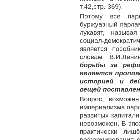
т.42,стр. 369).
Потому все парл
буржуазный парлам
лукавят, называ
социал-демократи
является пособн
словам В.И.Лени
борьбы за реф
является пропов
историей и де
вещей поставле
Вопрос, возможе
империализма парл
развитых капитали
невозможен. В эпо
практически лиш
реформирования о