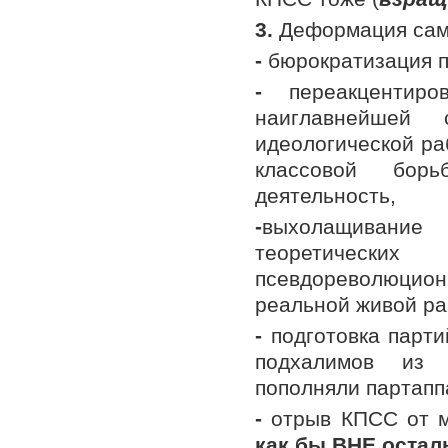
3.
Деформация са
-
бюрократизация п
-
переакцентиро
наиглавнейшей
идеологической ра
классовой борь
деятельность,
-
выхолащивание
теоретических
псевдореволюцио
реальной живой ра
-
подготовка парти
подхалимов из 
пополняли партапп
-
отрыв КПСС от м
как
бы ВНЕ остал