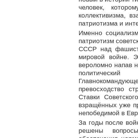
человек, которо
коллективизма, вз
патриотизма и инт
Именно социализм
патриотизм советс
СССР над фашистс
мировой войне. Э
вероломно напав н
политический
Главнокоманду
превосходство ст
Ставки Советског
взращённых уже пр
непобедимой в Евр
За годы после вой
решены вопросы