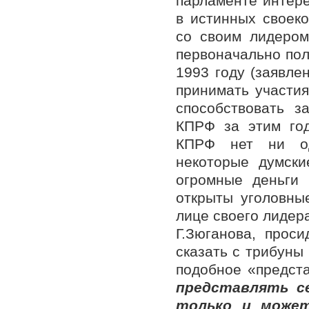
парламенте интере
в истинных своек
со своим лидером
первоначально пол
1993 году (заявле
принимать участи
способствовать з
КПРФ за этим го
КПРФ нет ни одн
некоторые думск
огромные деньги
открыты уголовны
лице своего лидер
Г.Зюганова, проси
сказать с трибуны
подобное «предста
представлять се
только и может