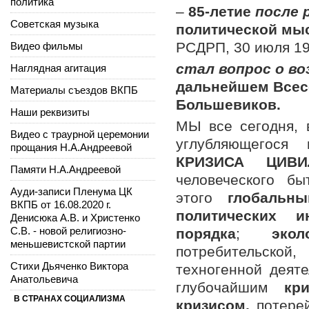
политика
–
85-летие
после 
Советская музыка
политической мыс
РСДРП, 30 июля
1
Видео фильмы
стал вопрос о в
Наглядная агитация
дальнейшем Всес
Материалы съездов ВКПБ
Большевиков.
Наши реквизиты
МЫ все сегодня, 
Видео с траурной церемонии
углубляющегося
прощания Н.А.Андреевой
КРИЗИСА ЦИВИ
Памяти Н.А.Андреевой
человеческого бы
Ауди-записи Пленума ЦК
этого
глобальн
ВКПБ от 16.08.2020 г.
политических 
Денисюка А.В. и Христенко
С.В. - новой религиозно-
порядка
;
эко
меньшевистской партии
потребительско
Стихи Дьяченко Виктора
техногенной деят
Анатольевича
глубочайшим
кр
В СТРАНАХ СОЦИАЛИЗМА
кризисом,
потерей