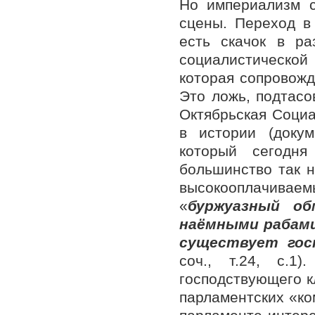
Но империализм с
сцены. Переход в
есть скачок в ра
социалистическо
которая сопровожд
Это ложь, подтасо
Октябрьская Соци
в истории (доку
который сегодня
большинство так н
высокооплачивае
«
буржуазный об
наёмными рабами
существует гос
соч., т.24, с.1
господствующего к
парламентских «ко