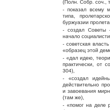
(Полн. Собр. соч., т
- показал всему 
типа, пролетарс
буржуазии пролетар
- создал Советы
начало социалисти
- советская власт
«образец этой демо
- «дал идею, теор
практически, от с
304),
- «создал идейны
действительно про
и завоевания мирн
(там же),
- «помог на деле 