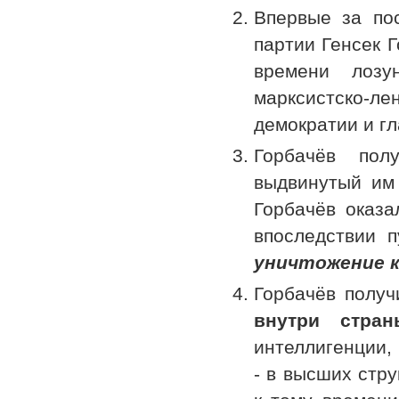
Впервые за по
партии Генсек 
времени лозу
марксистско-
демократии и гл
Горбачёв пол
выдвинутый им 
Горбачёв оказа
впоследствии 
уничтожение 
Горбачёв полу
внутри стран
интеллигенции,
- в высших стр