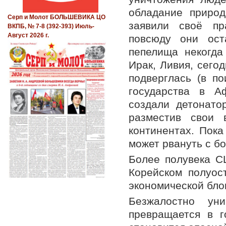
обладание природ
Серп и Молот БОЛЬШЕВИКА ЦО
заявили своё пр
ВКПБ, № 7-8 (392-393) Июль-
Август 2026 г.
повсюду они ост
пепелища некогда
Ирак, Ливия, сег
подверглась (в по
государства в А
создали детонато
разместив свои
континентах. Пока
может рвануть с б
Более полувека С
Корейском полуос
экономической бло
Безжалостно ун
превращается в 