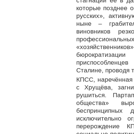
стагнации её в д
которые позднее 
русских», активн
ныне – грабите
виновников рез
профессионал
«хозяйственнико
бюрократизации
приспособленцев
Сталине, проводя т
КПСС, наречённая 
с Хрущёва, загн
рушиться. Парта
общества» выр
беспринципных 
исключительно о
перерождение К
социально-полит