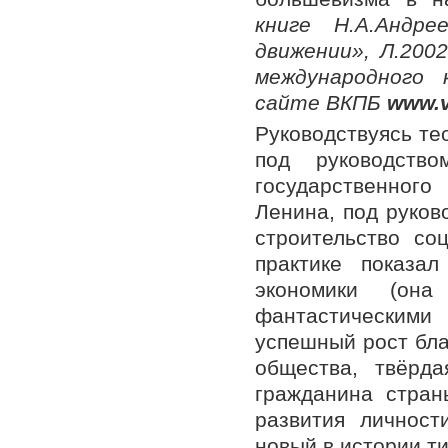
книге Н.А.Андр
движении», Л.200
международного 
сайте ВКПБ
www
.
Руководствуясь те
под руководств
государственног
Ленина, под руков
строительство со
практике показа
экономики (она
фантастическими
успешный рост бла
общества, твёрд
гражданина стран
развития личнос
новый в истории т