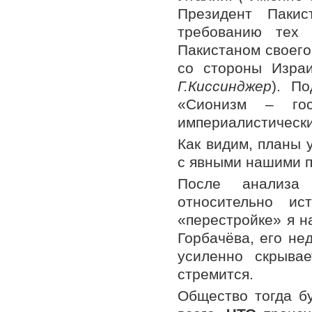
Президент Паки
требованию тех
Пакистаном своего
со стороны Израи
Г.Киссинджер
). П
«Сионизм – гос
империалистических
Как видим, планы
с явными нашими 
После анализа
относительно и
«перестройке» я н
Горбачёва, его не
усиленно скрыва
стремится.
Общество тогда б