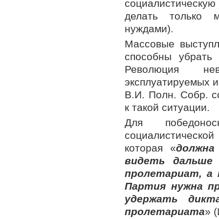
социалистическу
делать только м
нуждами).
Массовые выступл
способны убрат
Революция не
эксплуатируемых и
В.И. Полн. Собр. с
к такой ситуации.
Для победонос
социалистическо
которая «
должна
видеть дальше 
пролетариат, а
Партия нужна п
удержать дикт
пролетариата
» (