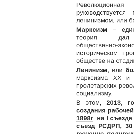
Революционная
руководствуется
ленинизмом, или 
Марксизм –
един
теория – дал 
общественно-эконо
историческом про
обществе на стади
Ленинизм
, или
бо
марксизма ХХ и 
пролетарских рево
социализму.
В этом,
2013, г
создания рабочей
1898г
.
на
I
съезде
съезд РСДРП, 30
течение политич