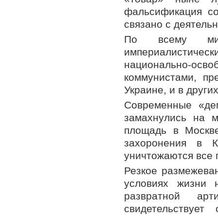
фальсификация со
связано с деятель
По всему мир
империалистич
национально-осв
коммунистами, пр
Украине, и в друг
Современные «де
замахнулись на 
площадь в Москв
захоронения в К
уничтожаются все 
Резкое размежева
условиях жизни 
развратной арт
свидетельствует