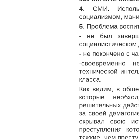
4
. СМИ. Исполь
социализмом, ман
5
. Проблема воспи
- не был заверш
социалистическом 
- не покончено с 
-своевременно 
технической интел
класса.
Как видим, в обще
которые необх
решительных дейст
за своей демагоги
скрывал свою ис
преступления кот
тяжкие, чем прест