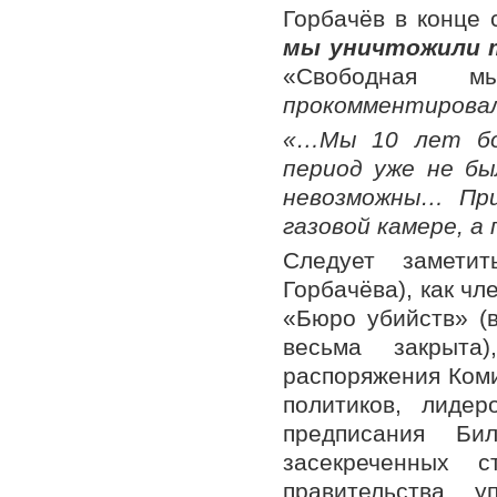
Горбачёв в конце 
мы уничтожили 
«Свободная м
прокомментировал
«…Мы 10 лет бо
период уже не б
невозможны… Пр
газовой камере, а
Следует заметит
Горбачёва), как чл
«Бюро убийств» (
весьма закрыта
распоряжения Коми
политиков, лидер
предписания Би
засекреченных с
правительства, 