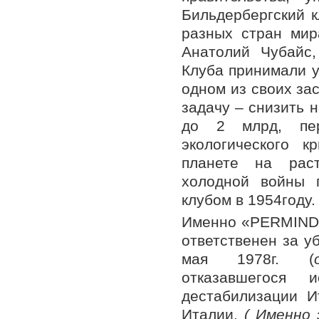
Бильдербергский к
разных стран мир
Анатолий Чубайс
Клуба принимали у
одном из своих за
задачу – снизить 
до 2 млрд, пер
экологического 
планете на раст
холодной войны 
клубом в 1954году.
Именно «PERMINDE
ответственен за у
мая 1978г. (
отказавшегося 
дестабилизации И
Италии.
( Именно 