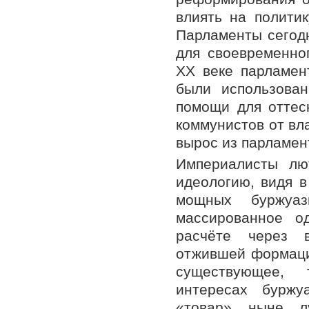
влиять на политик
Парламенты сегод
для своевременно
ХХ веке парламент
были использова
помощи для оттес
коммунистов от вл
вырос из парламен
Империалисты лю
идеологию, видя в
мощных буржуа
массированное о
расчёте через в
отжившей формации
существующее, 
интересах буржу
«товар» ныне лу