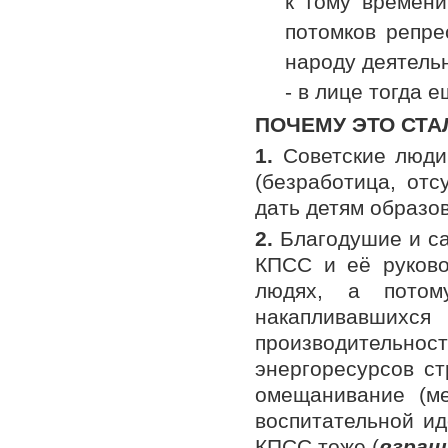
к тому времени
потомков репре
народу деятельн
- в лице тогда 
ПОЧЕМУ ЭТО СТ
1.
Советские люди
(безработица, отс
дать детям образов
2.
Благодушие и са
КПСС и её руковод
людях, а потом
накапливавши
производительно
энергоресурсов ст
омещанивание (ме
воспитательной ид
КПСС тоже (
взращ