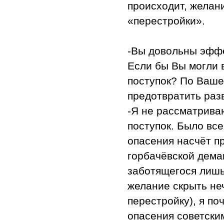
происходит, желан
«перестройки».
-Вы довольны эфф
Если бы Вы могли 
поступок? По Ваше
предотвратить ра
-Я не рассматрива
поступок. Было вс
опасения насчёт п
горбачёвской дема
заботящегося лишь
желание скрыть не
перестройку), я п
опасения советски