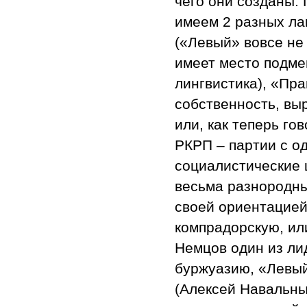
чего они созданы.
имеем 2 разных ла
(«Левый» вовсе не
имеет место подме
лингвистика), «Пр
собственность, вы
или, как теперь го
РКРП – партии с о
социалистические 
весьма разнородны
своей ориентацией
компрадорскую, ил
Немцов один из ли
буржуазию, «Левый
(Алексей Навальны