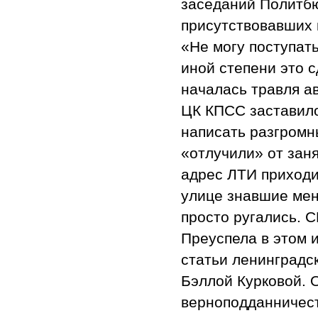
заседаний Политбю
присутствовавших 
«Не могу поступат
иной степени это 
началась травля а
ЦК КПСС заставило
написать разгромн
«отлучили» от заня
адрес ЛТИ приходи
улице знавшие мен
просто ругались. 
Преуспела в этом 
статьи ленинградс
Бэллой Курковой. 
верноподданничес