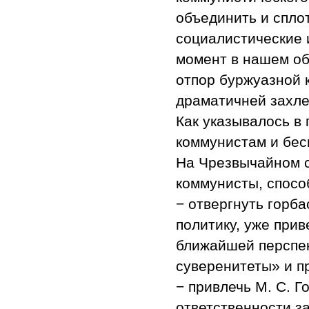
объединить и спло
социалистические 
момент в нашем об
отпор буржуазной 
драматичней захл
Как указывалось в
коммунистам и бе
На Чрезвычайном 
коммунисты, спосо
− отвергнуть горб
политику, уже при
ближайшей перспе
суверенитеты» и п
− привлечь М. С. Г
ответственности за