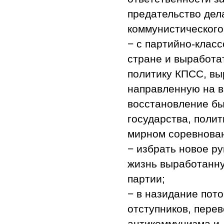
предательство дел
коммунистического
− с партийно-клас
стране и выработа
политику КПСС, в
направленную на в
восстановление бы
государства, поли
мирном соревнован
− избрать новое р
жизнь выработанн
партии;
− в назидание пот
отступников, пере
антикоммунизма и,