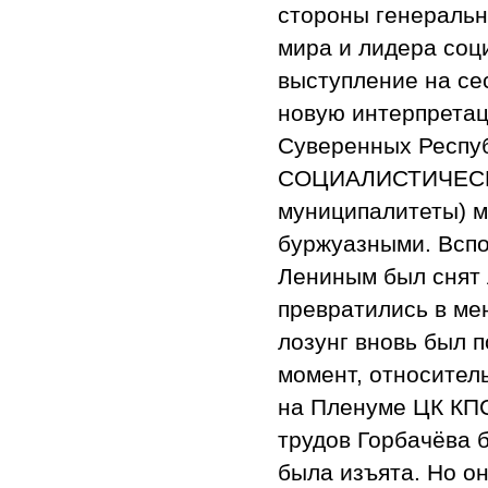
стороны генеральн
мира и лидера соц
выступление на сес
новую интерпрета
Суверенных Респуб
СОЦИАЛИСТИЧЕСКИХ
муниципалитеты) мо
буржуазными. Вспо
Лениным был снят 
превратились в ме
лозунг вновь был 
момент, относител
на Пленуме ЦК КПС
трудов Горбачёва б
была изъята. Но о