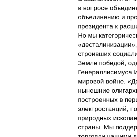
в вопросе объедин
объединению и про
президента к расш
Но мы категоричес
«десталинизации»,
строивших социали
Земле победой, од
Генераллисимуса И
мировой войне. «Д
нынешние олигархи
построенных в пер
электростанций, п
природных ископае
страны. Мы поддер
торговли нашими д