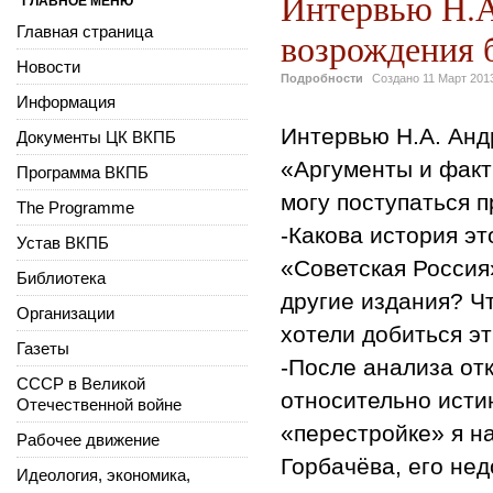
Интервью Н.А
ГЛАВНОЕ МЕНЮ
Главная страница
возрождения 
Новости
Подробности
Создано
11 Март 201
Информация
Интервью Н.А. Анд
Документы ЦК ВКПБ
«Аргументы и факт
Программа ВКПБ
могу поступаться 
The Programme
-Какова история э
Устав ВКПБ
«Советская Россия
Библиотека
другие издания? Ч
Организации
хотели добиться э
Газеты
-После анализа о
СССР в Великой
относительно исти
Отечественной войне
«перестройке» я н
Рабочее движение
Горбачёва, его не
Идеология, экономика,