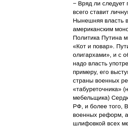
− Вряд ли следует 
всего ставит личну
Нынешняя власть в
американским моно
Политика Путина м
«Кот и повар». Пут
олигархами», и с 
надо власть употре
примеру, его выст
страны военных ре
«табуреточника» (
мебельщика) Сердю
РФ, и более того, 
военных реформ, а
шлифовкой всех м