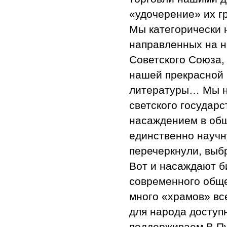
«удочерение» их г
Мы категорически 
направленных на н
Советского Союза,
нашей прекрасной р
литературы… Мы н
светского государ
насаждением в общ
единственно научн
перечеркнули, выб
Вот и насаждают б
современного обще
много «храмов» вс
для народа доступ
поддерживаем В.Пу