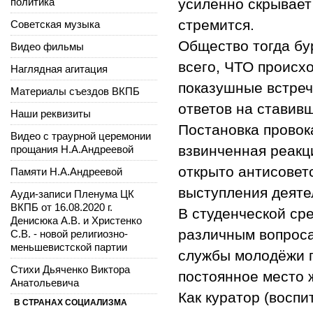
политика
усиленно скрывает 
стремится.
Советская музыка
Общество тогда бу
Видео фильмы
всего, ЧТО происх
Наглядная агитация
показушные встреч
Материалы съездов ВКПБ
ответов на ставив
Наши реквизиты
Постановка провок
Видео с траурной церемонии
взвинченная реакци
прощания Н.А.Андреевой
открыто антисовет
Памяти Н.А.Андреевой
выступления деятел
Ауди-записи Пленума ЦК
ВКПБ от 16.08.2020 г.
В студенческой ср
Денисюка А.В. и Христенко
различным вопроса
С.В. - новой религиозно-
меньшевистской партии
службы молодёжи п
Стихи Дьяченко Виктора
постоянное место ж
Анатольевича
Как куратор (воспи
В СТРАНАХ СОЦИАЛИЗМА