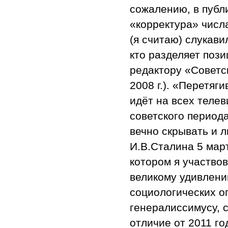
сожалению, в публ
«корректура» числ
(я считаю) слукави
кто разделяет поз
редактору «Советс
2008 г.). «Перетяг
идёт на всех теле
советского периода
вечно скрывать и 
И.В.Сталина 5 март
котором я участвов
великому удивлен
социологических о
генералиссимусу, 
отличие от 2011 го