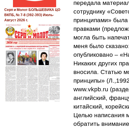
передала материал
Серп и Молот БОЛЬШЕВИКА ЦО
сотруднику «Совет
ВКПБ, № 7-8 (392-393) Июль-
принципами» была 
Август 2026 г.
правками (предложи
могла быть напечат
меня было сказано
опубликовано – «На
Никаких других пра
вносила. Статью м
принципы» (Л.,1992 
www.vkpb.ru (разде
английский, францу
китайский, корейск
Целью написания м
обратить внимание