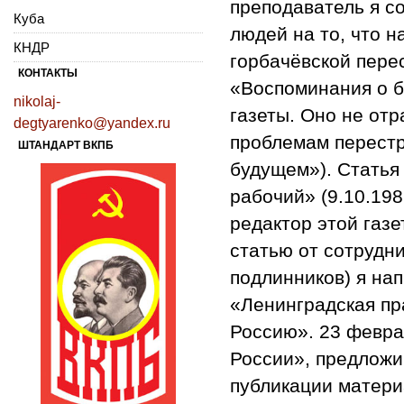
преподаватель я с
Куба
людей на то, что н
КНДР
горбачёвской пере
КОНТАКТЫ
«Воспоминания о б
nikolaj-
газеты. Оно не от
degtyarenko@yandex.ru
проблемам перестр
ШТАНДАРТ ВКПБ
будущем»). Статья
рабочий» (9.10.198
редактор этой газе
статью от сотрудни
подлинников) я нап
«Ленинградская пр
Россию». 23 феврал
России», предложив
публикации материа