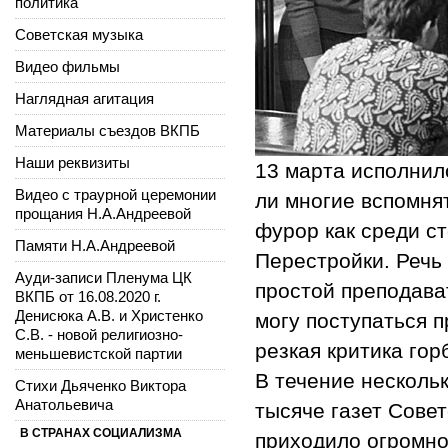
политика
Советская музыка
Видео фильмы
Наглядная агитация
Материалы съездов ВКПБ
Наши реквизиты
13 марта исполнило
Видео с траурной церемонии
ли многие вспомнят
прощания Н.А.Андреевой
фурор как среди ст
Памяти Н.А.Андреевой
Перестройки. Речь 
Ауди-записи Пленума ЦК
простой преподава
ВКПБ от 16.08.2020 г.
Денисюка А.В. и Христенко
могу поступаться 
С.В. - новой религиозно-
резкая критика гор
меньшевистской партии
В течение несколь
Стихи Дьяченко Виктора
Анатольевича
тысяче газет Сове
В СТРАНАХ СОЦИАЛИЗМА
приходило огромно