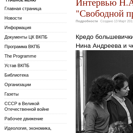
Интервью Н.А
ГЛАВНОЕ МЕНЮ
Главная страница
"Свободной п
Новости
Подробности
Создано
13 Март 201
Информация
Кредо большевичк
Документы ЦК ВКПБ
Нина Андреева и ч
Программа ВКПБ
The Programme
Устав ВКПБ
Библиотека
Организации
Газеты
СССР в Великой
Отечественной войне
Рабочее движение
Идеология, экономика,