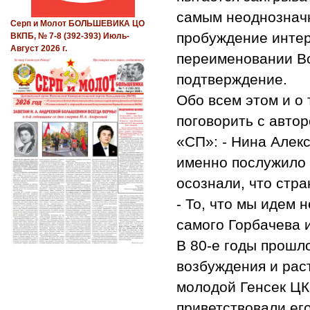
самым неоднознач
Серп и Молот БОЛЬШЕВИКА ЦО
пробуждение интер
ВКПБ, № 7-8 (392-393) Июль-
Август 2026 г.
переименовании Во
подтверждение.
Обо всем этом и о 
поговорить с авто
«СП»: - Нина Алек
именно послужило 
осознали, что стра
- То, что мы идем 
самого Горбачева 
В 80-е годы прошл
возбуждения и рас
молодой Генсек ЦК
приветствовали ег