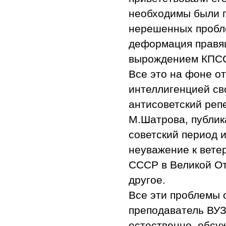
необходимы были п
нерешенных пробл
деформация правя
вырождением КПСС.
Все это на фоне о
интеллигенцией св
антисоветский репе
М.Шатрова, публик
советский период 
неуважение к вете
СССР в Великой От
другое.
Все эти проблемы 
преподаватель ВУЗа
естественно, обсу