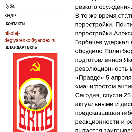
резкого осуждения
Куба
В то же время ста
КНДР
перестройки. Почти
КОНТАКТЫ
перестройки Алекса
nikolaj-
degtyarenko@yandex.ru
Горбачев удержал 
ШТАНДАРТ ВКПБ
обсудило Политбюр
подготовленная Як
революционность м
«Правде» 5 апреля
«манифестом анти
Сегодня, спустя 25
актуальными и дис
предсказавшая гибе
реакционности и р
пытается заигрыват