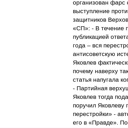
организован фарс с
выступление против
защитников Верхов
«СП»: - В течение 
публикацией ответа
года – вся перест
антисоветскую исте
Яковлев фактическ
почему наверху та
статья напугала ко
- Партийная верхуш
Яковлев тогда пода
поручил Яковлеву 
перестройки» - авт
его в «Правде». П