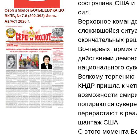
состряпана США и
Серп и Молот БОЛЬШЕВИКА ЦО
сил.
ВКПБ, № 7-8 (392-393) Июль-
Верховное командо
Август 2026 г.
сложившейся ситуа
окончательных реш
Во-первых, армия 
действиями демонс
национального сув
Всякому терпению 
КНДР пришла к чет
возможности смири
попираются сувере
перерастают в реа
шантаж США.
С этого момента В