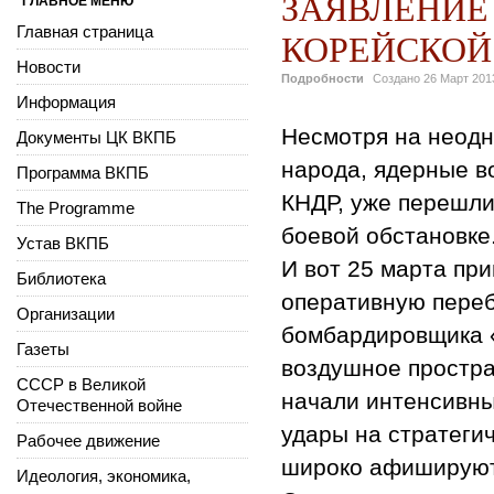
ЗАЯВЛЕНИЕ
ГЛАВНОЕ МЕНЮ
Главная страница
КОРЕЙСКОЙ
Новости
Подробности
Создано
26 Март 201
Информация
Несмотря на неод
Документы ЦК ВКПБ
народа, ядерные в
Программа ВКПБ
КНДР, уже перешли
The Programme
боевой обстановке
Устав ВКПБ
И вот 25 марта пр
Библиотека
оперативную переб
Организации
бомбардировщика «
Газеты
воздушное простра
СССР в Великой
начали интенсивн
Отечественной войне
удары на стратегич
Рабочее движение
широко афишируют
Идеология, экономика,