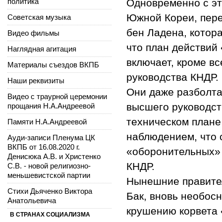
политика
Одновременно с эт
Южной Кореи, пере
Советская музыка
бен Ладена, котора
Видео фильмы
что план действи
Наглядная агитация
включает, кроме в
Материалы съездов ВКПБ
руководства КНДР.
Наши реквизиты
Они даже разболта
Видео с траурной церемонии
высшего руководст
прощания Н.А.Андреевой
техническом плане
Памяти Н.А.Андреевой
наблюдением, что 
Ауди-записи Пленума ЦК
ВКПБ от 16.08.2020 г.
«оборонительных» 
Денисюка А.В. и Христенко
КНДР.
С.В. - новой религиозно-
меньшевистской партии
Нынешние правител
Стихи Дьяченко Виктора
Бак, вновь необос
Анатольевича
крушению корвета 
В СТРАНАХ СОЦИАЛИЗМА