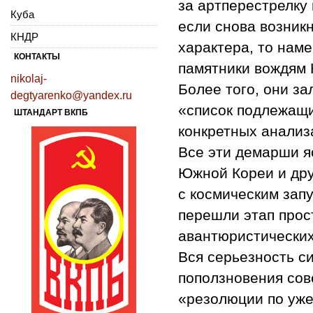
за артперестрелку 
Куба
если снова возник
КНДР
характера, то нам
КОНТАКТЫ
памятники вождям 
nikolaj-
Более того, они зал
degtyarenko@yandex.ru
«список подлежащи
ШТАНДАРТ ВКПБ
конкретных анализ
Все эти демарши я
Южной Кореи и дру
с космическим зап
перешли этап прос
авантюристических
Вся серьезность си
поползновения со
«резолюции по уже