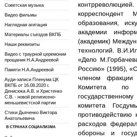
контрреволюцией.
Советская музыка
корреспондент 
Видео фильмы
образования, ис
Наглядная агитация
академии информ
Материалы съездов ВКПБ
(академик) Между
Наши реквизиты
технологий. В.И.И
Видео с траурной церемонии
«Дело М.Горбачева
прощания Н.А.Андреевой
Россию» (1995), «
Памяти Н.А.Андреевой
членом фракции
Ауди-записи Пленума ЦК
ВКПБ от 16.08.2020 г.
Комитета по к
Денисюка А.В. и Христенко
государственном
С.В. - новой религиозно-
меньшевистской партии
комитета Госду
Стихи Дьяченко Виктора
противодействию 
Анатольевича
расходов федерал
В СТРАНАХ СОЦИАЛИЗМА
обороны и госуд