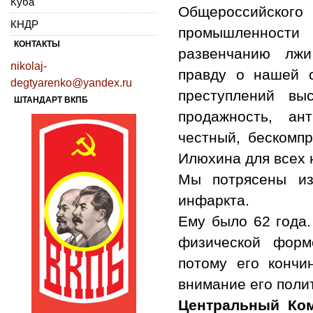
Куба
Общероссийского
КНДР
промышленности
КОНТАКТЫ
развенчанию лжи
nikolaj-
правду о нашей с
degtyarenko@yandex.ru
преступлений вы
ШТАНДАРТ ВКПБ
продажность, ан
честный, бескомп
Илюхина для всех 
Мы потрясены и
инфаркта.
Ему было 62 года
физической форм
потому его кончи
внимание его поли
Центральный Ком