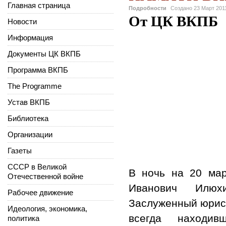
Главная страница
Подробности
Создано
23 Март 201
От ЦК ВКПБ
Новости
Информация
Документы ЦК ВКПБ
Программа ВКПБ
The Programme
Устав ВКПБ
Библиотека
Организации
Газеты
СССР в Великой
В ночь на 20 мар
Отечественной войне
Иванович Илюхи
Рабочее движение
Заслуженный юрист
Идеология, экономика,
всегда находи
политика