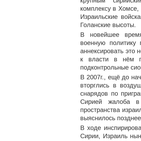
крупным сирийск
комплексу в Хомсе,
Израильские войска
Голанские высоты.
В новейшее время
военную политику 
аннексировать это 
к власти в нём п
подконтрольные сио
В 2007г., ещё до н
вторглись в возду
снарядов по пригра
Сирией жалоба в
пространства израи
выяснилось поздне
В ходе инспирирова
Сирии, Израиль нын