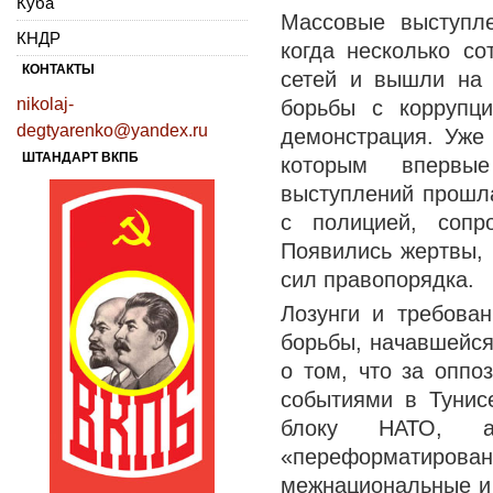
Куба
Массовые выступле
КНДР
когда несколько со
КОНТАКТЫ
сетей и вышли на 
nikolaj-
борьбы с коррупц
degtyarenko@yandex.ru
демонстрация. Уже 
ШТАНДАРТ ВКПБ
которым впервы
выступлений прошла
с полицией, сопр
Появились жертвы, 
сил правопорядка.
Лозунги и требова
борьбы, начавшейся
о том, что за оппо
событиями в Тунис
блоку НАТО, а
«переформатир
межнациональные и