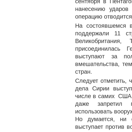
сентября в Пентаг
нанесению ударов
операцию отводится
На состоявшемся 
поддержали 11 ст
Великобритания,
присоединилась Г
выступают за по
вмешательства, те
стран.
Следует отметить, 
дела Сирии выступ
числе в самих США,
даже запретил п
использовать воору
Но думается, ни 
выступает против в