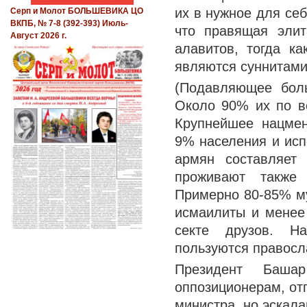
их в нужное для себ
Серп и Молот БОЛЬШЕВИКА ЦО
ВКПБ, № 7-8 (392-393) Июль-
что правящая эли
Август 2026 г.
алавитов, тогда к
являются суннитами
(Подавляющее боль
Около 90% их по в
Крупнейшее нацмен
9% населения и исп
армян составляет
проживают также
Примерно 80-85% му
исмаилиты и менее
секте друзов. Н
пользуются правосл
Президент Баша
оппозиционерам, от
министра, но эскал