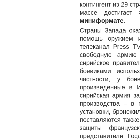
контингент из 29 ст
массе достигае
миниформате
.
Страны Запада ока
помощь оружием и
телеканал Press T
свободную армию 
сирийское правите
боевиками использ
частности, у бое
произведенные в И
сирийская армия за
производства – в 
установки, бронежи
поставляются также
защиты французс
представители Гос