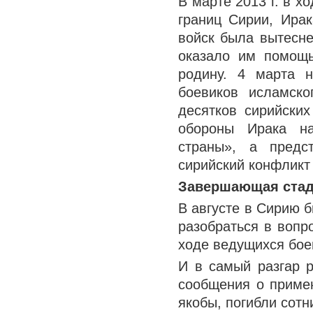
В марте 2013 г. в х
границ Сирии, Ирак
войск была вытесне
оказало им помощь
родину. 4 марта 
боевиков исламско
десятков сирийских
обороны Ирака на
страны», а предс
сирийский конфликт
Завершающая стади
В августе в Сирию 
разобраться в вопр
ходе ведущихся бое
И в самый разгар 
сообщения о примен
якобы, погибли сот