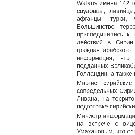
Watan» имена 142 те
саудовцы, ливийцы,
афганцы, турки, 
Большинство терр
присоединились к
действий в Сирии
граждан арабского 
информация, что 
подданных Великобр
Голландии, а также 
Многие сирийские
сопредельных Сирии
Ливана, на террит
подготовке сирийск
Министр информации
на встрече с виц
Умахановым, что ос