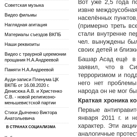
Вот уже 2,5 года п
Советская музыка
извне междоусобная
Видео фильмы
населённых пунктов
Наглядная агитация
(примерно треть вс
стали внутренне п
Материалы съездов ВКПБ
чел. вынуждены был
Наши реквизиты
своих детей и близк
Видео с траурной церемонии
Башар Асад ещё в 
прощания Н.А.Андреевой
заявил, что в Си
Памяти Н.А.Андреевой
терроризмом и подд
Ауди-записи Пленума ЦК
него нет проблемы
ВКПБ от 16.08.2020 г.
народа он не мог бы
Денисюка А.В. и Христенко
С.В. - новой религиозно-
Краткая хроника к
меньшевистской партии
Первые антиправит
Стихи Дьяченко Виктора
января 2011 г. и 
Анатольевича
характер. Эти акци
В СТРАНАХ СОЦИАЛИЗМА
аналогичные протес