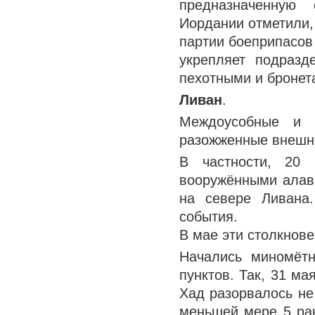
предназначенную
Иордании отметили,
партии боеприпасов
укрепляет подразд
пехотными и бронет
Ливан
.
Междоусобные и м
разожженные внешни
В частности, 20 
вооружёнными алави
на севере Ливана
события.
В мае эти столкнов
Начались миномётн
пунктов. Так, 31 ма
Хад разорвалось не
меньшей мере 5 рак