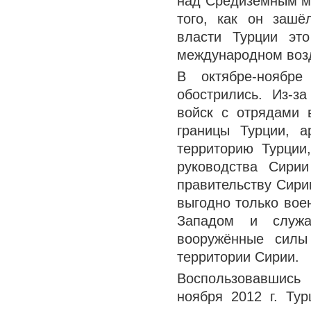
над Средиземным мо
того, как он зашё
власти Турции это
международном воз
В октябре-ноябре
обострились. Из-з
войск с отрядами 
границы Турции, 
территорию Турции
руководства Сирии
правительству Сири
выгодно только вое
Западом и служащ
вооружённые силы
территории Сирии.
Воспользовавшись
ноября 2012 г. Ту