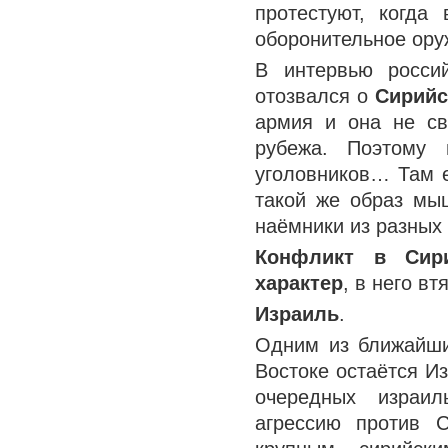
протестуют, когда
оборонительное ору
В интервью росси
отозвался о
Сирийс
армия и она не св
рубежа. Поэтому 
уголовников… Там е
такой же образ мыш
наёмники из разных 
Конфликт в Сир
характер
, в него в
Израиль
.
Одним из ближайш
Востоке остаётся Из
очередных израил
агрессию против 