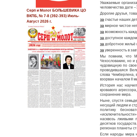
Уважаемые организа
человечества дате 
Серп и Молот БОЛЬШЕВИКА ЦО
Дорогие друзья, тов
ВКПБ, № 7-8 (392-393) Июль-
за
счастье наших дет
Август 2026 г.
за
мирное чистое неб
за
возможность каждо
за
доступное каждом
за
добротное жильё 
за
уверенность в за
Мы помним, что Мю
Чехословакию, но и
чудовищную по своей
проводившаяся Вел
слова Чемберлена, 
взорван началом II 
История нас научи
кровавого агрессора
сохранение мира.
Ныне, спустя семьде
несущий людям и ст
политику беснова
«исключительности»
насквозь лживыми 
десятков государств
регионах планеты ст
Если народы мира н