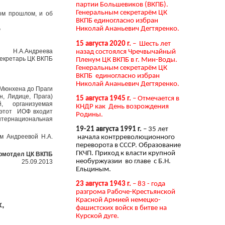
партии Большевиков (ВКПБ).
Генеральным секретарём ЦК
ом прошлом, и об
ВКПБ единогласно избран
Николай Ананьевич Дегтяренко.
!
15 августа 2020 г.
– Шесть лет
Н.А.Андреева
назад состоялся Чречвычайный
екретарь ЦК ВКПБ
Пленум ЦК ВКПБ в г. Мин-Воды.
Генеральным секретарём ЦК
ВКПБ единогласно избран
Николай Ананьевич Дегтяренко.
т Мюнхена до Праги
н, Лидице, Прага)
15 августа 1945 г.
– Отмечается в
, организуемая
КНДР как День возрождения
 этот ИОФ входит
Родины.
Интернациональная
19-21 августа 1991 г.
– 35 лет
м Андреевой Н.А.
начала контрреволюционного
переворота в СССР. Образование
ГКЧП. Приход к власти крупной
рмотдел ЦК ВКПБ
необуржуазии во главе с Б.Н.
25.09.2013
Ельциным.
23 августа 1943 г.
– 83 - года
разгрома Рабоче-Крестьянской
Красной Армией немецко-
х,
фашистских войск в битве на
Курской дуге.