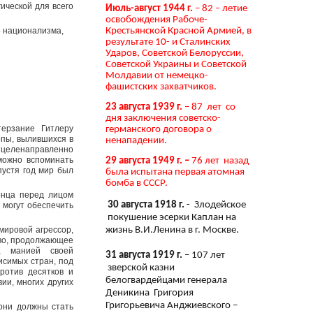
ической для всего
Июль-август 1944 г.
– 82 – летие
освобождения Рабоче-
Крестьянской Красной Армией, в
 национализма,
результате 10- и Сталинских
Ударов, Советской Белоруссии,
Советской Украины и Советской
Молдавии от немецко-
фашистских захватчиков.
23 августа 1939 г.
– 87 лет со
дня заключения советско-
ерзание Гитлеру
германского договора о
опы, вылившихся в
ненападении.
, целенаправленно
можно вспоминать
29 августа 1949 г. –
76 лет назад
пустя год мир был
была испытана первая атомная
бомба в СССР.
онца перед лицом
30 августа 1918 г.
- Злодейское
 могут обеспечить
покушение эсерки Каплан на
жизнь В.И.Ленина в г. Москве.
мировой агрессор,
тво, продолжающее
а, манией своей
31 августа 1919 г.
– 107 лет
исимых стран, под
зверской казни
ротив десятков и
белогвардейцами генерала
ии, многих других
Деникина Григория
Григорьевича Анджиевского –
они должны стать