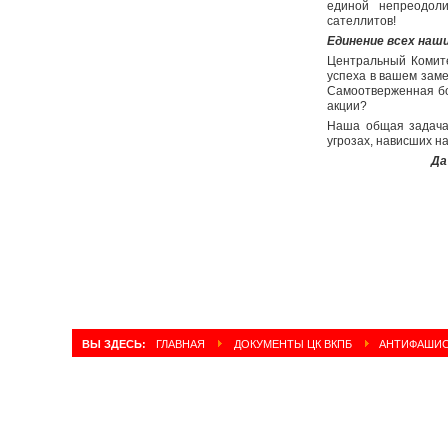
единой непреодол
сателлитов!
Единение всех наши
Центральный Комите
успеха в вашем заме
Самоотверженная бо
акции?
Наша общая задача 
угрозах, нависших н
Да
ВЫ ЗДЕСЬ:
ГЛАВНАЯ
ДОКУМЕНТЫ ЦК ВКПБ
АНТИФАШИСТ