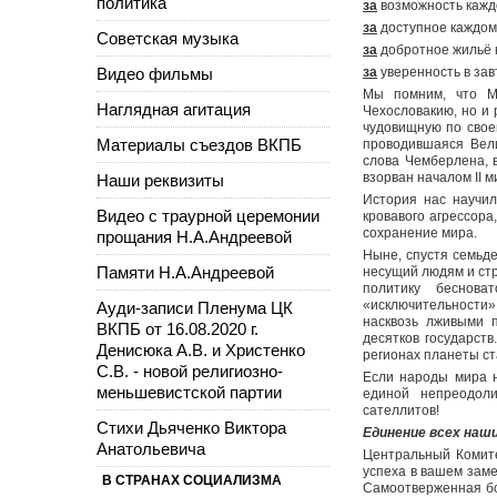
политика
за
возможность каждо
за
доступное каждом
Советская музыка
за
добротное жильё 
Видео фильмы
за
уверенность в за
Мы помним, что Мю
Наглядная агитация
Чехословакию, но и
чудовищную по своей
Материалы съездов ВКПБ
проводившаяся Вел
слова Чемберлена, 
взорван началом II 
Наши реквизиты
История нас научи
Видео с траурной церемонии
кровавого агрессора
сохранение мира.
прощания Н.А.Андреевой
Ныне, спустя семьде
Памяти Н.А.Андреевой
несущий людям и ст
политику беснова
«исключительности»
Ауди-записи Пленума ЦК
насквозь лживыми 
ВКПБ от 16.08.2020 г.
десятков государств
Денисюка А.В. и Христенко
регионах планеты ст
С.В. - новой религиозно-
Если народы мира н
меньшевистской партии
единой непреодол
сателлитов!
Стихи Дьяченко Виктора
Единение всех наши
Анатольевича
Центральный Комите
успеха в вашем заме
В СТРАНАХ СОЦИАЛИЗМА
Самоотверженная бо