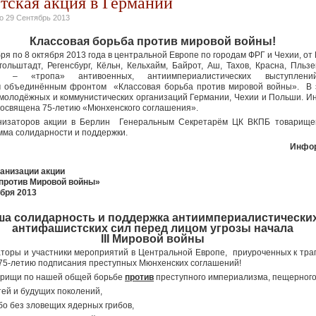
ская акция в Германии
но
29 Сентябрь 2013
Классовая борьба против мировой войны!
бря по 8 октября 2013 года в центральной Европе по городам ФРГ и Чехии, о
ольштадт, Регенсбург, Кёльн, Кельхайм, Байрот, Аш, Тахов, Красна, Пльзе
я – «тропа» антивоенных, антиимпериалистических выступлений
 объединённым фронтом «Классовая борьба против мировой войны». В
 молодёжных и коммунистических организаций Германии, Чехии и Польши. 
посвящена 75-летию «Мюнхенского соглашения».
низаторов акции в Берлин Генеральным Секретарём ЦК ВКПБ товарище
мма солидарности и поддержки.
Инфо
анизации акции
 против Мировой войны»
ября 2013
ша солидарность и поддержка антиимпериалистически
антифашистских сил перед лицом угрозы начала
III Мировой войны
торы и участники мероприятий в Центральной Европе, приуроченных к траг
–75-летию подписания преступных Мюнхенских соглашений!
арищи
по нашей общей борьбе
против
преступного империализма, пещерного
ей и будущих поколений,
о без зловещих ядерных грибов,