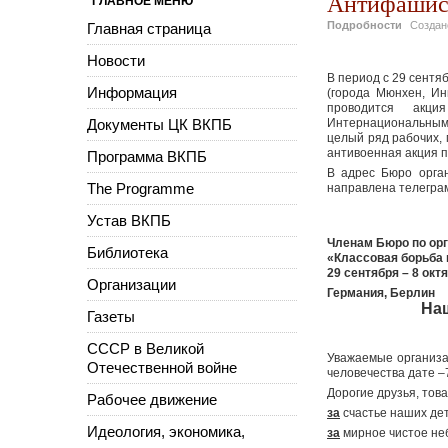
Антифашист
ГЛАВНОЕ МЕНЮ
Подробности
Созда
Главная страница
Новости
В период с 29 сентя
Информация
(города Мюнхен, Инг
проводится акци
Документы ЦК ВКПБ
Интернациональным
целый ряд рабочих,
антивоенная акция 
Программа ВКПБ
В адрес Бюро орга
The Programme
направлена телегра
Устав ВКПБ
Членам Бюро по орг
Библиотека
«Классовая борьба
29 сентября – 8 окт
Организации
Германия, Берлин
На
Газеты
СССР в Великой
Уважаемые организа
Отечественной войне
человечества дате 
Дорогие друзья, тов
Рабочее движение
за
счастье наших дет
Идеология, экономика,
за
мирное чистое неб