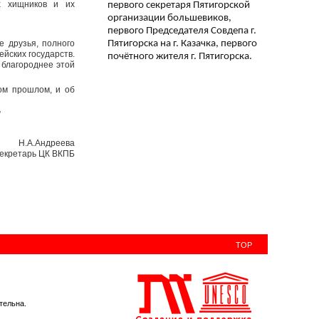
х хищников и их
первого секретаря Пятигорской
организации большевиков,
первого Председателя Совдепа г.
Пятигорска на г. Казачка, первого
 друзья, полного
йских государств.
почётного жителя г. Пятигорска.
 благороднее этой
ом прошлом, и об
!
Н.А.Андреева
екретарь ЦК ВКПБ
TOP
тельна.