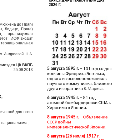
КАЛЕНДАРЬ ПАМЯТНЫХ ДАТ
2026 Г.
т Мюнхена до Праги
н, Лидице, Прага)
, организуемая
 этот ИОФ входит
Интернациональная
м Андреевой Н.А.
рмотдел ЦК ВКПБ
5 августа 1895 г.
– 131 год со дня
25.09.2013
кончины Фридриха Энгельса,
одного из основоположников
научного коммунизма, близкого
друга и соратника К.Маркса.
х,
6 августа 1945 г.
– 81 год
атомной бомбардировки США г.
Хиросима в Японии.
ической для всего
8 августа 1945 г.
– Объявление
СССР войны
 национализма,
империалистической Японии.
8 августа (26 июля) 1917 г.
–