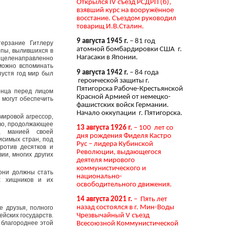
Открылся IV съезд РСДРП (б),
взявший курс на вооружённое
восстание. Съездом руководил
товарищ И.В.Сталин.
9 августа 1945 г.
– 81 год
ерзание Гитлеру
атомной бомбардировки США г.
опы, вылившихся в
Нагасаки в Японии.
, целенаправленно
можно вспоминать
9 августа 1942 г.
– 84 года
пустя год мир был
героической защиты г.
Пятигорска Рабоче-Крестьянской
онца перед лицом
Красной Армией от немецко-
 могут обеспечить
фашистских войск Германии.
Начало оккупации г. Пятигорска.
мировой агрессор,
тво, продолжающее
13 августа 1926 г.
– 100 лет со
а, манией своей
дня рождения Фиделя Кастро
исимых стран, под
Рус – лидера Кубинской
ротив десятков и
Революции, выдающегося
ии, многих других
деятеля мирового
коммунистического и
они должны стать
национально-
х хищников и их
освободительного движения.
14 августа 2021 г.
– Пять лет
назад состоялся в г. Мин-Воды
 друзья, полного
йских государств.
Чрезвычайный V съезд
 благороднее этой
Всесоюзной Коммунистической