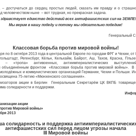
– достучаться до сердец простых людей, сказать им правду и о страшн
ад человечеством ныне – вот трудная, но прекрасная задача.
 здравствует единство действий всех антифашистских сил на ЗЕМЛЕ
Мы верим в нашу победу и потому мы обязательно победим!
Генеральный С
Классовая борьба против мировой войны!
бря по 8 октября 2013 года в центральной Европе по городам ФРГ и Чехии, о
ольштадт, Регенсбург, Кёльн, Кельхайм, Байрот, Аш, Тахов, Красна, Пльзе
я – «тропа» антивоенных, антиимпериалистических выступлений
 объединённым фронтом «Классовая борьба против мировой войны». В
 молодёжных и коммунистических организаций Германии, Чехии и Польши. 
посвящена 75-летию «Мюнхенского соглашения».
низаторов акции в Берлин Генеральным Секретарём ЦК ВКПБ товарище
мма солидарности и поддержки.
Инфо
анизации акции
 против Мировой войны»
ября 2013
ша солидарность и поддержка антиимпериалистически
антифашистских сил перед лицом угрозы начала
III Мировой войны