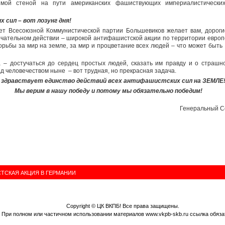
имой стеной на пути американских фашиствующих империалистически
х сил – вот лозунг дня!
т Всесоюзной Коммунистической партии Большевиков желает вам, дорогие
чательном действии – широкой антифашистской акции по территории европе
рьбы за мир на земле, за мир и процветание всех людей – что может быть
– достучаться до сердец простых людей, сказать им правду и о страшн
ад человечеством ныне – вот трудная, но прекрасная задача.
 здравствует единство действий всех антифашистских сил на ЗЕМЛЕ
Мы верим в нашу победу и потому мы обязательно победим!
Генеральный С
СКАЯ АКЦИЯ В ГЕРМАНИИ
Copyright ©
ЦК ВКПБ
! Все права защищены.
При полном или частичном использовании материалов www.vkpb-skb.ru ссылка обяза