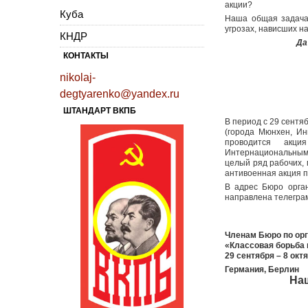
акции?
Куба
Наша общая задача 
угрозах, нависших н
КНДР
Да
КОНТАКТЫ
nikolaj-
degtyarenko@yandex.ru
ШТАНДАРТ ВКПБ
В период с 29 сентя
(города Мюнхен, Инг
проводится акци
Интернациональным
целый ряд рабочих,
антивоенная акция 
В адрес Бюро орга
направлена телегра
Членам Бюро по орг
«Классовая борьба
29 сентября – 8 окт
Германия, Берлин
На