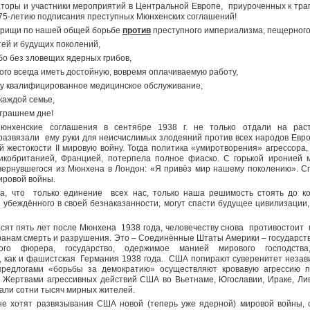
торы и участники мероприятий в Центральной Европе, приуроченных к траг
–75-летию подписания преступных Мюнхенских соглашений!
арищи
по нашей общей борьбе
против
преступного империализма, пещерного
ей и будущих поколений,
о без зловещих ядерных грибов,
го всегда иметь достойную, вовремя оплачиваемую работу,
у квалифицированное медицинское обслуживание,
каждой семье,
втрашнем дне!
нхенские соглашения в сентябре 1938 г. не только отдали на раст
 развязали ему руки для неисчислимых злодеяний против всех народов Евр
 жестокости II мировую войну. Тогда политика «умиротворения» агрессора
икобританией, Францией, потерпела полное фиаско. С горькой иронией 
вернувшегося из Мюнхена в Лондон: «Я привёз мир нашему поколению». С
мировой войны.
ла, что только единение всех нас, только наша решимость стоять до к
, убеждённого в своей безнаказанности, могут спасти будущее цивилизации,
сят пять лет после Мюнхена 1938 года, человечеству снова противостоит 
ранам смерть и разрушения. Это – Соединённые Штаты Америки – государс
того фюрера, государство, одержимое манией мирового господств
, как и фашистская Германия 1938 года. США попирают суверенитет незав
предлогами «борьбы за демократию» осуществляют кровавую агрессию п
. Жертвами агрессивных действий США во Вьетнаме, Югославии, Ираке, Лив
али сотни тысяч мирных жителей.
е хотят развязывания США новой (теперь уже ядерной) мировой войны, 