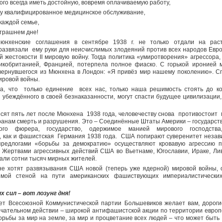
го всегда иметь достойную, вовремя оплачиваемую работу,
у квалифицированное медицинское обслуживание,
каждой семье,
втрашнем дне!
нхенские соглашения в сентябре 1938 г. не только отдали на раст
 развязали ему руки для неисчислимых злодеяний против всех народов Евр
 жестокости II мировую войну. Тогда политика «умиротворения» агрессора
икобританией, Францией, потерпела полное фиаско. С горькой иронией 
вернувшегося из Мюнхена в Лондон: «Я привёз мир нашему поколению». С
мировой войны.
ла, что только единение всех нас, только наша решимость стоять до к
, убеждённого в своей безнаказанности, могут спасти будущее цивилизации,
сят пять лет после Мюнхена 1938 года, человечеству снова противостоит 
ранам смерть и разрушения. Это – Соединённые Штаты Америки – государс
того фюрера, государство, одержимое манией мирового господств
, как и фашистская Германия 1938 года. США попирают суверенитет незав
предлогами «борьбы за демократию» осуществляют кровавую агрессию п
. Жертвами агрессивных действий США во Вьетнаме, Югославии, Ираке, Лив
али сотни тысяч мирных жителей.
е хотят развязывания США новой (теперь уже ядерной) мировой войны, 
имой стеной на пути американских фашиствующих империалистически
х сил – вот лозунг дня!
т Всесоюзной Коммунистической партии Большевиков желает вам, дорогие
чательном действии – широкой антифашистской акции по территории европе
рьбы за мир на земле, за мир и процветание всех людей – что может быть