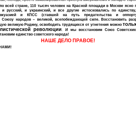
о всей стране, 110 тысяч человек на Красной площади в Москве ясно 
 и русский, и украинский, и все другие истосковались по единству
ржуазией и КПСС (ставшей на путь предательства и оппорту
 Союзу народов – великой, всепобеждающей силе. Восстановить раз
тольк
щую великую Родину, освободить трудящихся от угнетения можно
листической революции
.
И мы восстановим Союз Советских
тановим единство советского народа!
НАШЕ ДЕЛО ПРАВОЕ!
 НАМИ!