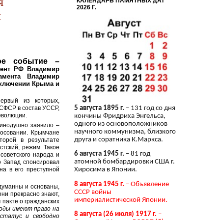
я
КАЛЕНДАРЬ ПАМЯТНЫХ ДАТ
2026 Г.
и
ое событие –
ент РФ Владимир
амента Владимир
включении Крыма и
первый из которых,
РСФСР в состав УССР,
5 августа 1895 г.
– 131 год со дня
еволюции.
кончины Фридриха Энгельса,
одного из основоположников
динодушно заявило –
научного коммунизма, близкого
лосовании. Крымчане
друга и соратника К.Маркса.
торой в результате
тский, режим. Такое
6 августа 1945 г.
– 81 год
советского народа и
атомной бомбардировки США г.
о Запад спонсировал
на в его преступной
Хиросима в Японии.
8 августа 1945 г.
– Объявление
думанны и основаны,
СССР войны
они прекрасно знают,
империалистической Японии.
 пакте о гражданских
оды имеют право на
8 августа (26 июля) 1917 г.
–
 статус и свободно