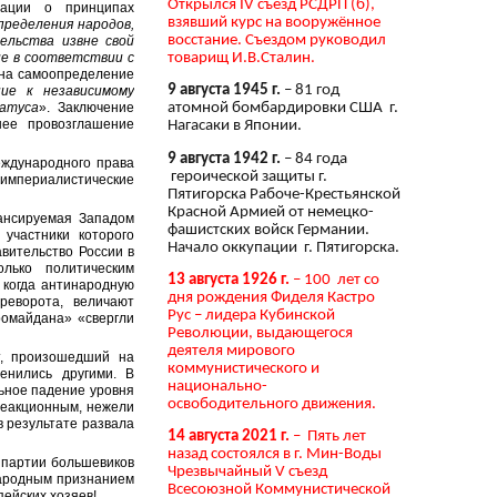
Открылся IV съезд РСДРП (б),
рации о принципах
взявший курс на вооружённое
пределения народов,
восстание. Съездом руководил
ельства извне свой
товарищ И.В.Сталин.
ие в соответствии с
 на самоопределение
9 августа 1945 г.
– 81 год
ние к независимому
татуса
». Заключение
атомной бомбардировки США г.
нее провозглашение
Нагасаки в Японии.
9 августа 1942 г.
– 84 года
ждународного права
героической защиты г.
 империалистические
Пятигорска Рабоче-Крестьянской
Красной Армией от немецко-
нансируемая Западом
фашистских войск Германии.
участники которого
Начало оккупации г. Пятигорска.
вительство России в
лько политическим
13 августа 1926 г.
– 100 лет со
 когда антинародную
дня рождения Фиделя Кастро
реворота, величают
Рус – лидера Кубинской
ромайдана» «свергли
Революции, выдающегося
деятеля мирового
т, произошедший на
коммунистического и
енились другими. В
национально-
ьное падение уровня
освободительного движения.
 реакционным, нежели
в результате развала
14 августа 2021 г.
– Пять лет
назад состоялся в г. Мин-Воды
 партии большевиков
Чрезвычайный V съезд
народным признанием
Всесоюзной Коммунистической
пейских хозяев!