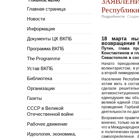
ЗАЯВЛЕНИЕ
ГЛАВНОЕ МЕНЮ
Республики
Главная страница
Подробности
Созда
Новости
Информация
Документы ЦК ВКПБ
18 марта ны
возвращение 
Программа ВКПБ
Путин, глава п
Константинов и г
Севастополя в сос
The Programme
Начато преодолени
Устав ВКПБ
волюнтаристски, в у
а второй ликвидиров
Библиотека
Население Республи
хотим жить в соста
Организации
сделали решительн
антиконституционно
Газеты
единодушие мы объя
великой единой стр
проведение Горбачё
СССР в Великой
деятельности по да
Отечественной войне
Возражения правите
конечно, только на 
Рабочее движение
что в Международном
и политических права
Идеология, экономика,
самоопределение. 