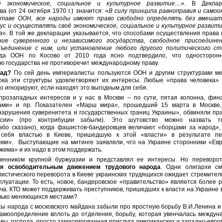
ё экономическое, социальное и культурное развитие…
». В Декла
а (от 24 октября 1970 г.) значится: «
В силу принципа равноправия и самоо
ставе ООН, все народы имеют право свободно определять без вмешат
с и осуществлять своё экономическое, социальное и культурное развит
а
». В той же декларации указывается, что способами осуществления права
ние суверенного и независимого государства, свободное присоедине
бъединение с ним, или установление любого другого политического с
да ООН по Косово от 2010 года ясно подтвердило, что односторон
ю государства не противоречит международному праву.
пад?
По сей день империалисты пользуются ООН и другим структурами ме
ока эти структуры удовлетворяют их интересы. Любые «права человека»
 игнорируют, если находят это выгодным для себя.
розападных интересов и у нас в Москве – по сути, пятая колонна, фи
ами» и пр. Показателен «Марш мира», прошедший 15 марта в Москве, 
нарушения суверенитета и государственных границ Украины», обвиняли пра
ексии» (про контрибуции забыли). Это шутовство можно назвать то
або сказано), когда фашистов-бандеровцев величают «борцами за народ»,
 себя властью в Киеве, пришедшую к этой «власти» в результате пе
ями». Выступающие на митинге заявляли, что на Украине сторонники «Ев
ежима» и их надо в этом поддержать.
ленником крупной буржуазии и представлял ее интересы. Но переворо
ся освободительным движением трудового народа
. Одни олигархи см
листического переворота в Киеве украинских трудящихся ожидает стремител
плуатации. То есть, новое, бандеровское «правительство» является более
ча. КТО может поддерживать преступников, пришедших к власти на Украине 
олько меняющихся местами?
сы народа с московского майдана забыли про яростную борьбу В.И.Ленина и
самоопределение вплоть до отделения, борьбу, которая увенчалась между
, вы, господа, просто замаскированная прислуга американских и западно-евро