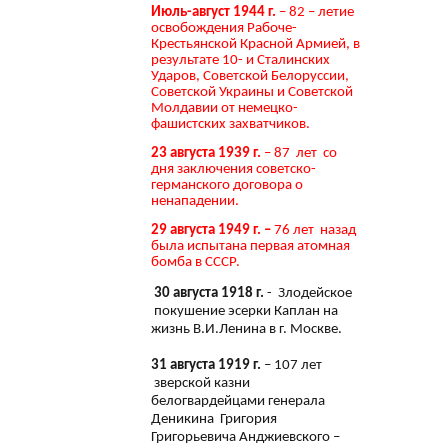
Июль-август 1944 г.
– 82 – летие
освобождения Рабоче-
Крестьянской Красной Армией, в
результате 10- и Сталинских
Ударов, Советской Белоруссии,
Советской Украины и Советской
Молдавии от немецко-
фашистских захватчиков.
23 августа 1939 г.
– 87 лет со
дня заключения советско-
германского договора о
ненападении.
29 августа 1949 г. –
76 лет назад
была испытана первая атомная
бомба в СССР.
30 августа 1918 г.
- Злодейское
покушение эсерки Каплан на
жизнь В.И.Ленина в г. Москве.
31 августа 1919 г.
– 107 лет
зверской казни
белогвардейцами генерала
Деникина Григория
Григорьевича Анджиевского –