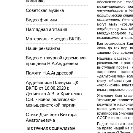
политика
обеспечивают сво
международного прав
Советская музыка
закреплённого в У
политический стату
Видео фильмы
положениями Устав
могут быть «
созда
Наглядная агитация
государству или о
Международного су
независимости часть
Материалы съездов ВКПБ
Как реагировал За
Наши реквизиты
лишь до тех пор, п
хищники беспардонно
Видео с траурной церемонии
Нашлись радетели п
прощания Н.А.Андреевой
различными «грант
выступали против «
«агрессии», «анн
Памяти Н.А.Андреевой
«дальтонизмом» (сл
клику, объявившую
Ауди-записи Пленума ЦК
«украинскими власт
ВКПБ от 16.08.2020 г.
власть воровского р
Денисюка А.В. и Христенко
Янукович был став
С.В. - новой религиозно-
Украине,
не являет
меньшевистской партии
результате национа
жизни, усиление экс
группировка Янукови
Стихи Дьяченко Виктора
СССР и с тех пор т
Анатольевича
Радетели за интере
за право наций на 
В СТРАНАХ СОЦИАЛИЗМА
этого права? Значит