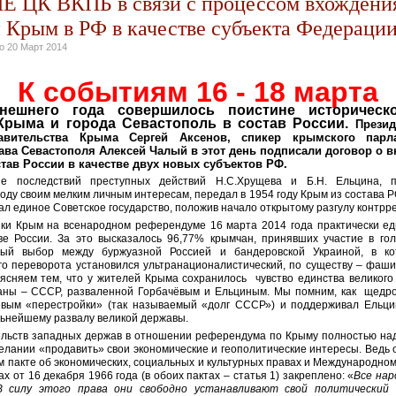
 ЦК ВКПБ в связи с процессом вхождени
 Крым в РФ в качестве субъекта Федераци
но
20 Март 2014
К событиям 16 - 18 марта
нешнего года совершилось поистине историческ
Крыма и города Севастополь в состав России.
Презид
равительства Крыма Сергей Аксенов, спикер крымского парл
лава Севастополя Алексей Чалый в этот день подписали договор о 
тав России в качестве двух новых субъектов РФ.
е последствий преступных действий Н.С.Хрущева и Б.Н. Ельцина, 
году своим мелким личным интересам, передал в 1954 году Крым из состава 
ал единое Советское государство, положив начало открытому разгулу контрр
ки Крым на всенародном референдуме 16 марта 2014 года практически е
ве России. За это высказалось 96,77% крымчан, принявших участие в го
ый выбор между буржуазной Россией и бандеровской Украиной, в ко
го переворота установился ультранационалистический, по существу – фашис
сняем тем, что у жителей Крыма сохранилось чувство единства великого 
аны – СССР, разваленной Горбачёвым и Ельциным. Мы помним, как щедр
вым «перестройки» (так называемый «долг СССР») и поддерживал Ельци
льнейшему развалу великой державы.
льств западных держав в отношении референдума по Крыму полностью на
желании «продавить» свои экономические и геополитические интересы. Ведь 
 пакте об экономических, социальных и культурных правах и Международном
х от 16 декабря 1966 года (в обоих пактах – статья 1) закреплено: «
Все нар
В силу этого права они свободно устанавливают свой политический