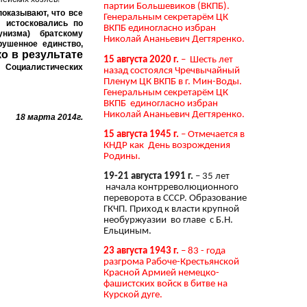
партии Большевиков (ВКПБ).
показывают, что все
Генеральным секретарём ЦК
, истосковались по
ВКПБ единогласно избран
низма) братскому
Николай Ананьевич Дегтяренко.
рушенное единство,
о в результате
15 августа 2020 г.
– Шесть лет
 Социалистических
назад состоялся Чречвычайный
Пленум ЦК ВКПБ в г. Мин-Воды.
Генеральным секретарём ЦК
ВКПБ единогласно избран
Николай Ананьевич Дегтяренко.
18 марта 2014г.
15 августа 1945 г.
– Отмечается в
КНДР как День возрождения
Родины.
19-21 августа 1991 г.
– 35 лет
начала контрреволюционного
переворота в СССР. Образование
ГКЧП. Приход к власти крупной
необуржуазии во главе с Б.Н.
Ельциным.
23 августа 1943 г.
– 83 - года
разгрома Рабоче-Крестьянской
Красной Армией немецко-
фашистских войск в битве на
Курской дуге.