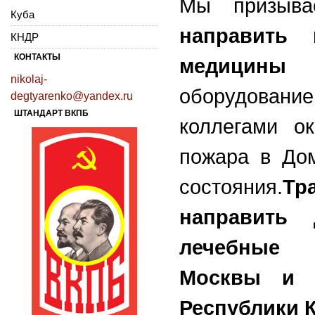
Мы призыв
Куба
направить 
КНДР
КОНТАКТЫ
медицины к
nikolaj-
оборудовани
degtyarenko@yandex.ru
ШТАНДАРТ ВКПБ
коллегами о
пожара в До
состояния.
Тр
направить
лечебные у
Москвы и д
Республики 