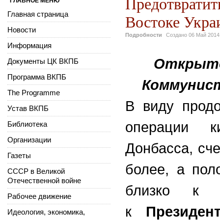
Предотвратит
ГЛАВНОЕ МЕНЮ
Главная страница
Востоке Укра
Новости
Подробности
Создано
06 Май 2014
Информация
Открыто
Документы ЦК ВКПБ
Программа ВКПБ
Коммунис
The Programme
В виду продо
Устав ВКПБ
операции к
Библиотека
Организации
Донбасса, сче
Газеты
более, а пол
СССР в Великой
Отечественной войне
близко к к
Рабочее движение
к
Президен
Идеология, экономика,