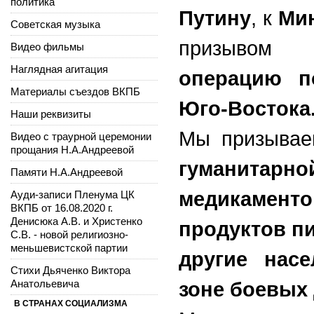
политика
Путину
, к
Мин
Советская музыка
призыво
Видео фильмы
Наглядная агитация
операцию п
Материалы съездов ВКПБ
Юго-Востока
Наши реквизиты
Мы призыва
Видео с траурной церемонии
прощания Н.А.Андреевой
гуманитар
Памяти Н.А.Андреевой
медикамент
Ауди-записи Пленума ЦК
ВКПБ от 16.08.2020 г.
Денисюка А.В. и Христенко
продуктов пи
С.В. - новой религиозно-
меньшевистской партии
другие нас
Стихи Дьяченко Виктора
Анатольевича
зоне боевых
В СТРАНАХ СОЦИАЛИЗМА