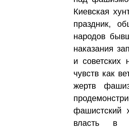
Киевская хун
праздник, о
народов бывш
наказания за
и советских 
чувств как ве
жертв фаши
продемонстри
фашистский х
власть в К