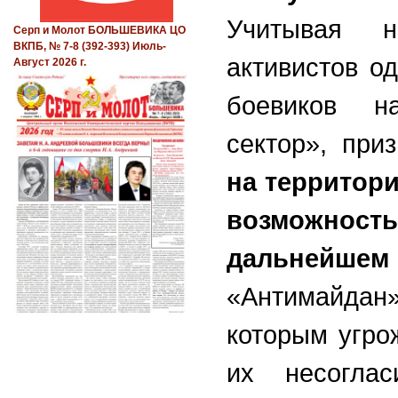
Учитывая н
Серп и Молот БОЛЬШЕВИКА ЦО
ВКПБ, № 7-8 (392-393) Июль-
активистов о
Август 2026 г.
боевиков н
сектор», пр
на территор
возможно
дальнейшем 
«Антимайдан
которым угро
их несогла