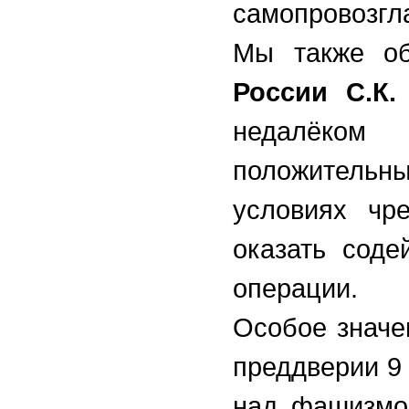
самопровозгл
Мы также о
России С.К.
недалёком
положительн
условиях чр
оказать соде
операции.
Особое значе
преддверии 9
над фашизмом