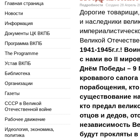
Главная страница
Подробности
Создано
28 Апрель 2
Дорогие товарищи,
Новости
и наследники вели
Информация
империалистическо
Документы ЦК ВКПБ
Великой Отечестве
Программа ВКПБ
1941-1945г.г.! В
The Programme
с нами во II мир
Устав ВКПБ
Днём Победы – 9 
Библиотека
кровавого сапога
Организации
порабощения, кто
Газеты
существование на 
СССР в Великой
кто предал велик
Отечественной войне
отцов и дедов, о
Рабочее движение
независимость Ве
Идеология, экономика,
будут прокляты в
политика