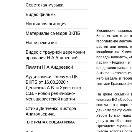
Советская музыка
Видео фильмы
Наглядная агитация
Украинские национа
Материалы съездов ВКПБ
били стёкла в авт
георгиевские ленточ
Наши реквизиты
растоптали венок г
Видео с траурной церемонии
кладбище на Холме
прощания Н.А.Андреевой
порядок наведёт», «
партий «Родина» и 
Памяти Н.А.Андреевой
представившиеся ч
Антифашистского ко
Ауди-записи Пленума ЦК
него медаль и георг
ВКПБ от 16.08.2020 г.
топтали Красные фла
Денисюка А.В. и Христенко
С.В. - новой религиозно-
На фоне событий в
меньшевистской партии
членами ВО «Свобода
сожгли его в парке
Стихи Дьяченко Виктора
данному факту хулиг
Анатольевича
Утром 10 мая глава
депутатов областног
В СТРАНАХ СОЦИАЛИЗМА
Президент Украины 
Львове, которая дол