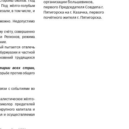
 стороны окопов. Под
организации большевиков,
 Под жёлто-голубым
первого Председателя Совдепа г.
али, в том числе, и
Пятигорска на г. Казачка, первого
почётного жителя г. Пятигорска.
зможно. Недопустимо
му счёту, совершенно
ии Регионов, режима
ние.
рый пытается отвлечь
 буржуазии и частной
кновений трудящихся
тарии всех стран,
борьбе против общего
вязи с событиями во
алистическое жёлто-
риколор предателей
крупного капитала и
ая и осуществляемая