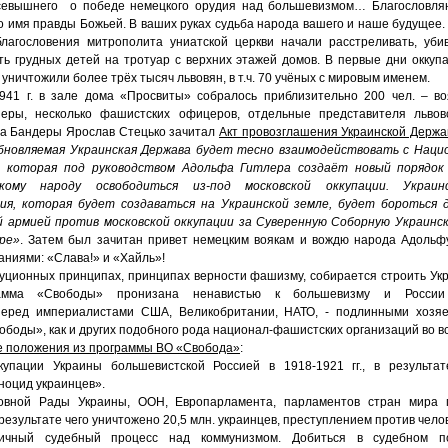
севышнего о победе немецкого орудия над большевизмом… Благословляю
 имя правды Божьей. В ваших руках судьба народа вашего и наше будущее.
лагословения митрополита униатской церкви начали расстреливать, уби
ть грудных детей на тротуар с верхних этажей домов. В первые дни оккуп
уничтожили более трёх тысяч львовян, в т.ч. 70 учёных с мировым именем.
41 г. в зале дома «Просвиты» собралось приблизительно 200 чел. – во
неры, несколько фашистских офицеров, отдельные представителя львовс
а Бандеры Ярослав Стецько зачитал
Акт провозглашения Украинской Держ
бновляемая Украинская Держава будет тесно взаимодействовать с Наци
, которая под руководством Адольфа Гитлера создаёт новый порядок
кому народу освободиться из-под московской оккупации. Украин
ия, которая будет создаваться на Украинской земле, будет бороться 
 армией против московской оккупации за Суверенную Соборную Украинс
ре»
. Затем был зачитан привет немецким воякам и вождю народа Адольф
аниями: «Слава!» и «Хайль»!
итуционных принципах, принципах верности фашизму, собирается строить Ук
рамма «Свободы» пронизана ненавистью к большевизму и России 
перед империалистами США, Великобритании, НАТО, - подлинными хозяе
боды», как и других подобного рода национал-фашистских организаций во в
 положения из программы ВО «Свобода»
:
купации Украины большевистской Россией в 1918-1921 гг., в результат
ноцид украинцев».
овной Рады Украины, ООН, Европарламента, парламентов стран мира 
в результате чего уничтожено 20,5 млн. украинцев, преступлением против чел
личный судебный процесс над коммунизмом. Добиться в судебном п