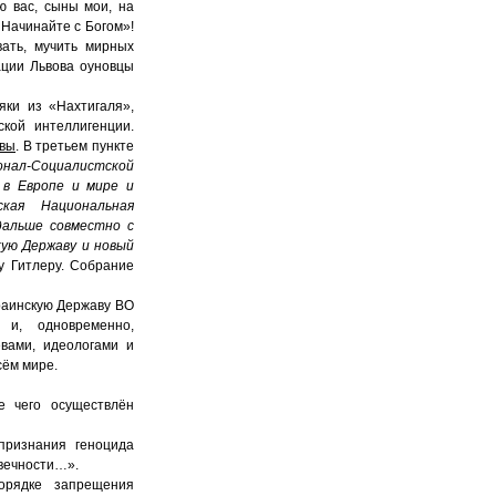
 вас, сыны мои, на
 Начинайте с Богом»!
вать, мучить мирных
ации Львова оуновцы
яки из «Нахтигаля»,
кой интеллигенции.
авы
. В третьем пункте
онал-Социалистской
 в Европе и мире и
ская Национальная
дальше совместно с
кую Державу и новый
у Гитлеру. Собрание
раинскую Державу ВО
и, одновременно,
вами, идеологами и
сём мире.
е чего осуществлён
признания геноцида
овечности…».
орядке запрещения