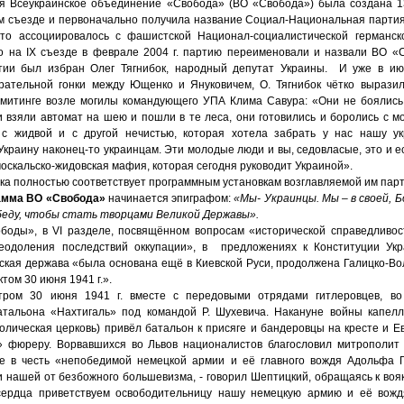
я Всеукраинское объединение «Свобода» (ВО «Свобода») была создана 13
м съезде и первоначально получила название Социал-Национальная партия 
ыто ассоциировалось с фашистской Национал-социалистической германск
о на ІХ съезде в феврале 2004 г. партию переименовали и назвали ВО «
тии был избран Олег Тягнибок, народный депутат Украины. И уже в июл
рательной гонки между Ющенко и Януковичем, О. Тягнибок чётко вырази
 митинге возле могилы командующего УПА Клима Савура: «Они не боялись,
 взяли автомат на шею и пошли в те леса, они готовились и боролись с м
 с жидвой и с другой нечистью, которая хотела забрать у нас нашу у
краину наконец-то украинцам. Эти молодые люди и вы, седовласые, это и ес
москальско-жидовская мафия, которая сегодня руководит Украиной».
ка полностью соответствует программным установкам возглавляемой им парт
амма ВО «Свобода»
начинается эпиграфом:
«Мы- Украинцы. Мы – в своей, 
обеду, чтобы стать творцами Великой Державы».
боды», в VI разделе, посвящённом вопросам «исторической справедливост
реодоления последствий оккупации», в предложениях к Конституции Укр
ская держава «была основана ещё в Киевской Руси, продолжена Галицко-Во
том 30 июня 1941 г.».
тром 30 июня 1941 г. вместе с передовыми отрядами гитлеровцев, во
тальона «Нахтигаль» под командой Р. Шухевича. Накануне войны капел
толическая церковь) привёл батальон к присяге и бандеровцы на кресте и Е
» фюреру. Ворвавшихся во Львов националистов благословил митрополит
е в честь «непобедимой немецкой армии и её главного вождя Адольфа 
 нашей от безбожного большевизма, - говорил Шептицкий, обращаясь к вояк
сердца приветствуем освободительницу нашу немецкую армию и её вожд