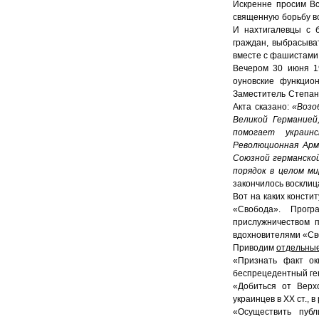
Искренне просим В
священную борьбу во
И нахтигалевцы с б
граждан, выбрасыва
вместе с фашистами 
Вечером 30 июня 19
оуновские функцио
Заместитель Степан
Акта сказано:
«Возо
Великой Германией
помогает украинс
Революционная Арм
Союзной германской
порядок в целом ми
закончилось восклиц
Вот на каких конст
«Свобода». Прог
прислужничеством 
вдохновителями «Сво
Приводим
отдельные
«Признать факт ок
беспрецедентный ге
«Добиться от Верх
украинцев в ХХ ст., 
«Осуществить пуб