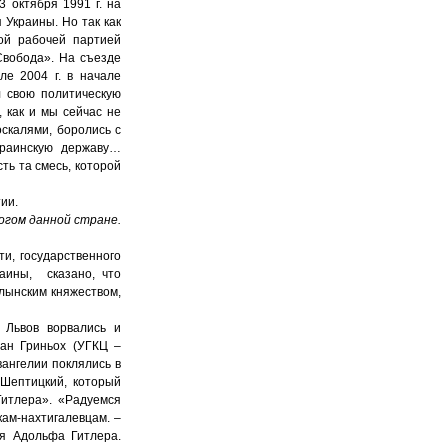
 октября 1991 г. на
Украины. Но так как
ой рабочей партией
Свобода». На съезде
е 2004 г. в начале
л свою политическую
 как и мы сейчас не
оскалями, боролись с
краинскую державу…
ть та смесь, которой
ии.
Богом данной стране.
и, государственного
аины, сказано, что
лынским княжеством,
 Львов ворвались и
лан Гриньох (УГКЦ –
вангелии поклялись в
 Шептицкий, который
Гитлера». «Радуемся
ам-нахтигалевцам. –
я Адольфа Гитлера.