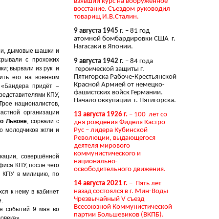
взявший курс на вооружённое
восстание. Съездом руководил
товарищ И.В.Сталин.
9 августа 1945 г.
– 81 год
атомной бомбардировки США г.
Нагасаки в Японии.
ни, дымовые шашки и
срывали с прохожих
9 августа 1942 г.
– 84 года
ки; вырвали из рук и
героической защиты г.
Пятигорска Рабоче-Крестьянской
жить его на военном
Красной Армией от немецко-
 «Бандера придёт –
фашистских войск Германии.
представителями КПУ,
Начало оккупации г. Пятигорска.
Трое националистов,
астной организации
13 августа 1926 г.
– 100 лет со
во Львове
, сорвали с
дня рождения Фиделя Кастро
Рус – лидера Кубинской
ко молодчиков жгли и
Революции, выдающегося
деятеля мирового
коммунистического и
кации, совершённой
национально-
фиса КПУ, после чего
освободительного движения.
й КПУ в милицию, по
14 августа 2021 г.
– Пять лет
назад состоялся в г. Мин-Воды
ся к нему в кабинет
Чрезвычайный V съезд
.
Всесоюзной Коммунистической
ия событий 9 мая во
партии Большевиков (ВКПБ).
овека».