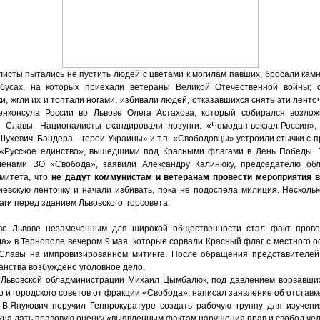
листы пытались не пустить людей с цветами к могилам павших; бросали кам
обусах, на которых приехали ветераны Великой Отечественной войны; 
ки, жгли их и топтали ногами, избивали людей, отказавшихся снять эти ленточ
енконсула России во Львове Олега Астахова, который собирался возло
 Славы. Националисты скандировали лозунги: «Чемодан-вокзал-Россия»,
Шухевич, Бандера – герои Украины» и т.п. «Свободовцы» устроили стычки с 
«Русское единство», вышедшими под Красными флагами в День Победы. 
ленами ВО «Свобода», заявили Александру Калинюку, председателю обл
митета, что
не дадут коммунистам и ветеранам провести мероприятия 
иевскую ленточку и начали избивать, пока не подоспела милиция. Несколь
ги перед зданием Львовского горсовета.
о Львове незамеченным для широкой общественности стал факт прово
» в Тернополе вечером 9 мая, которые сорвали Красный флаг с местного о
 Славы на импровизированном митинге. После обращения представителе
анства возбуждено уголовное дело.
 Львовской обладминистрации Михаил Цымбалюк, под давлением ворвавших
о и городского советов от фракции «Свобода», написал заявление об отставке
В.Янукович поручил Генпрокуратуре создать рабочую группу для изучен
жна дать правовую оценку «выявленным фактам нарушения прав и свобод чел