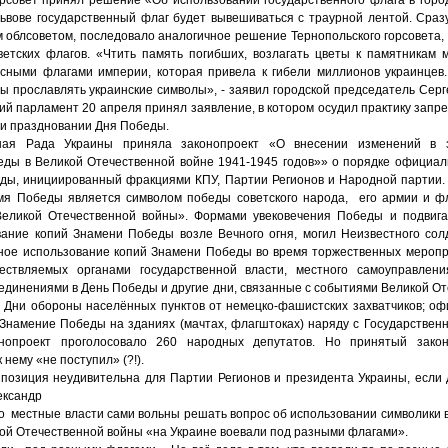
Львове государственный флаг будет вывешиваться с траурной лентой. Сраз
 облсоветом, последовало аналогичное решение Тернопольского горсовета,
етских флагов. «Чтить память погибших, возлагать цветы к памятникам 
асными флагами империи, которая привела к гибели миллионов украинцев
 прославлять украинские символы», - заявил городской председатель Серг
й парламент 20 апреля принял заявление, в котором осудил практику запр
ри праздновании Дня Победы.
ная Рада Украины приняла законопроект «О внесении изменений в 
еды в Великой Отечественной войне 1941-1945 годов»» о порядке официал
ды, инициированный фракциями КПУ, Партии Регионов и Народной партии.
мя Победы является символом победы советского народа, его армии и 
Великой Отечественной войны». Формами увековечения Победы и подвига
вание копий Знамени Победы возле Вечного огня, могил Неизвестного сол
ное использование копий Знамени Победы во время торжественных мероп
ствляемых органами государственной власти, местного самоуправлени
динениями в День Победы и другие дни, связанные с событиями Великой От
 Дни обороны населённых пунктов от немецко-фашистских захватчиков; о
Знамение Победы на зданиях (мачтах, флагштоках) наряду с Государствен
нопроект проголосовало 260 народных депутатов. Но принятый зак
к нему «не поступил» (?!).
 позиция неудивительна для Партии Регионов и президента Украины, если
ександр
о местные власти сами вольны решать вопрос об использовании символики 
кой Отечественной войны «на Украине воевали под разными флагами».