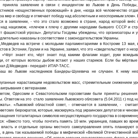
 приняла заявление в связи с инцидентом во Львове в День Победы,
астников «кощунственных провокаций» в дни, «когда всё человечество отда
 за мир и свободу и отмечает победу над абсолютным и неоспоримым злом».
тся в заявлении, - что это стало возможно в стране, народ которой внёс
над нацизмом, «плечом к плечу с другими народами бывшего СССР и стр
от фашистской угрозы». Депутаты Госдумы убеждены, что организаторы и у
лительно наказаны в соответствии с законодательством Украины.
.Медведев на встрече с молодыми парламентариями в Костроме 13 мая, 
тов в Эстонии, Грузии и на Украине, заявил, что это «свидетельствует о нез
. «Чёрт знает кто, чёрт знает под какими флагами ходит, руки вскидыв
и, от которых волосы дыбом встают у наших стариков. Если бы мёртвые
зал Д.Медведев - передаёт ИТАР-ТАСС.
ш во Львове наследников Бандеры-Шухевича не случаен. К нему не
пуганные нарастающим недовольством масс, стремительным снижением ур
заигрывания с ветеранами.
ветом, Одесским и Севастопольским горсоветами были приняты решения 
. Ответом на это стало заявление Львовского облсовета (5.04.2011 г.) под 
ать». «Львовский областной совет, - отмечается в заявлении, - счита
ветских бюрократов, которые, маскируясь под украинских депутатов и чиновни
вращения тоталитарных символов несуществующего государства в современну
ся: «Вместо того, чтобы почтить память 10 млн. украинцев, павших во вр
 власть и отдельные органы местного самоуправления опять планируют 
, в день так называемой победы в мифической «Великой Отечественной вой
горсовет принял решение «Об использовании государственного флага в горо