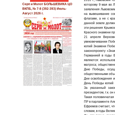
Серп и Молот БОЛЬШЕВИКА ЦО
которому 9 мая во 
ВКПБ, № 7-8 (392-393) Июль-
заявления Львовским
Август 2026 г.
на вывешивание сов
флагами, а не с кр
данной земле должны
эти решения Крымски
Красного знамени п
21 апреля Верхов
увековечивании Поб
копий Знамени Побе
законопроекту «Зна
Германией в годы 
являются: использо
матроса; обществен
Дню Победы, осуще
общественными объе
Дни освобождения и
День Победы копий 
За указанный зако
президентом, т.к. он 
Такая половинчатая
ПР в парламенте Ал
Ефремов считает, чт
словам, в годы Вели