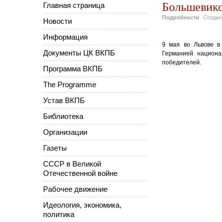
Большевиков
Главная страница
Подробности
Созда
Новости
Информация
9 мая во Львове в
Документы ЦК ВКПБ
Германией национа
победителей.
Программа ВКПБ
The Programme
Устав ВКПБ
Библиотека
Организации
Газеты
СССР в Великой
Отечественной войне
Рабочее движение
Идеология, экономика,
политика