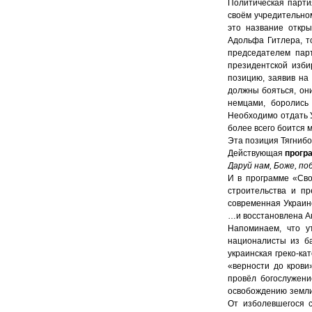
Политическая парти
своём учредительно
это название откр
Адольфа Гитлера, т
председателем пар
президентской изби
позицию, заявив на
должны бояться, они
немцами, боролись
Необходимо отдать У
более всего боится 
Эта позиция Тягнибо
Действующая
прогр
Даруй нам, Боже, п
И в программе «Сво
строительства и п
современная Украин
…и восстановлена Ак
Напоминаем, что у
националисты из ба
украинская греко-ка
«верности до крови
провёл богослужени
освобождению земли
От изболевшегося 