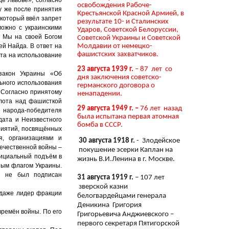
освобождения Рабоче-
у же после принятия
Крестьянской Красной Армией, в
 который ввёл запрет
результате 10- и Сталинских
можно с украинскими
Ударов, Советской Белоруссии,
. Мы на своей Богом
Советской Украины и Советской
Молдавии от немецко-
ей Найда. В ответ на
фашистских захватчиков.
ета на использование
23 августа 1939 г.
– 87 лет со
закон Украины «Об
дня заключения советско-
ьного использования
германского договора о
 Согласно принятому
ненападении.
флота над фашисткой
29 августа 1949 г. –
76 лет назад
 народа-победителя
была испытана первая атомная
дата и Неизвестного
бомба в СССР.
риятий, посвящённых
я, организациями и
30 августа 1918 г.
- Злодейское
ечественной войны –
покушение эсерки Каплан на
фициальный подъём в
жизнь В.И.Ленина в г. Москве.
ным флагом Украины.
он не был подписан
31 августа 1919 г.
– 107 лет
зверской казни
 даже лидер фракции
белогвардейцами генерала
Деникина Григория
времён войны. По его
Григорьевича Анджиевского –
первого секретаря Пятигорской