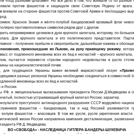
али «под разными флагами». Но всё дело в том, что воевали то по разные
евали против фашистов и защищали свою Советскую Родину от врага.
м воевали на стороне фашистов против Советской Армии и беспощадно вырез
род.
имое: Красное Знамя и жёлто-голубой бандеровский кровавый флаг нево
полярно противоположных символов рядом друг с другом.
рить непримиримое целиком в духе крупного капитала, которому, по большо
лага. Для крупного капитала и его политического представителя: Парт
главное – получение прибыли и сверхприбыли, дальнейшая нажива и обогаще
олкновения, произошедшие во Львове, на руку правящему режиму
, кото
асс от подлинного виновника всех их бед и несчастий – крупного капитала,
лом, пытается перевести стрелки народного недовольства в русло стол
аины на националистической почве.
да, для трудящихся Украины важен великий марксистский лозунг
«Проле
рудящимся разных регионов Украины необходимо соединиться в совместной 
подлинной виновницы всех их бед и несчастий.
 и России.
ы РФ, и эмоциональные высказывания президента России Д.Медведева в с
нчатый, полностью устраивающий крупный капитал России, характер.
в результате преступного антинародного разрушения СССР водружёно национ
служников фашистов – бандеровцев, так и над Россией развевается т
и холуев фашистов – власовцев. В том же русле, русле укрепления власти 
итической жизни России направлена кампания десталинизации, развязанн
езидента РФ Д. Медведева.
ВО «СВОБОДА» - НАСЛЕДНИЦА ГИТЛЕРА-БАНДЕРЫ-ШУХЕВИЧА