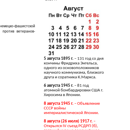
немецко-фашистской
 против ветеранов-
5 августа 1895 г.
– 131 год со дня
кончины Фридриха Энгельса,
одного из основоположников
научного коммунизма, близкого
друга и соратника К.Маркса.
6 августа 1945 г.
– 81 год
атомной бомбардировки США г.
Хиросима в Японии.
8 августа 1945 г.
– Объявление
СССР войны
империалистической Японии.
8 августа (26 июля) 1917 г.
–
Открылся IV съезд РСДРП (б),