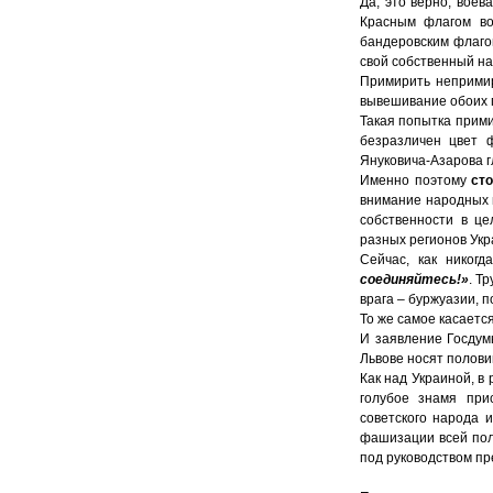
Да, это верно, воев
Красным флагом во
бандеровским флаго
свой собственный на
Примирить непримир
вывешивание обоих 
Такая попытка прими
безразличен цвет ф
Януковича-Азарова 
Именно поэтому
ст
внимание народных м
собственности в це
разных регионов Укр
Сейчас, как никог
соединяйтесь!»
. Т
врага – буржуазии, 
То же самое касается
И заявление Госдум
Львове носят полови
Как над Украиной, 
голубое знамя при
советского народа 
фашизации всей пол
под руководством пр