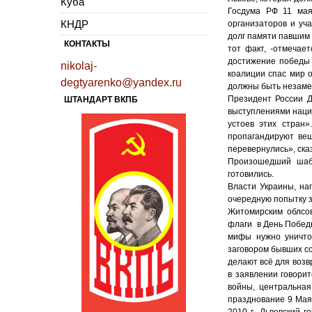
Куба
Госдума РФ 11 мая
КНДР
организаторов и уч
долг памяти павшим
КОНТАКТЫ
тот факт, -отмечае
достижение победы 
nikolaj-
коалиции спас мир 
degtyarenko@yandex.ru
должны быть незамед
Президент России Д
ШТАНДАРТ ВКПБ
выступлениями нацис
устоев этих стран»
пропагандируют вещ
перевернулись», ска
Произошедший шаба
готовились.
Власти Украины, на
очередную попытку 
Житомирским облсо
флаги в День Победы
мифы нужно уничтож
заговором бывших со
делают всё для воз
в заявлении говорит
войны, центральная
празднование 9 Мая
2010 г., Львовский 