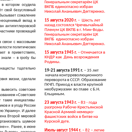
Генеральным секретарём ЦК
 в котором осудила
ВКПБ единогласно избран
ёт свой безусловный
Николай Ананьевич Дегтяренко.
 Вызывает сожаление
15 августа 2020 г.
– Шесть лет
 неоценимый вклад в
назад состоялся Чречвычайный
ан антигитлеровской
Пленум ЦК ВКПБ в г. Мин-Воды.
частники провокаций
Генеральным секретарём ЦК
ВКПБ единогласно избран
в связи с массовыми
Николай Ананьевич Дегтяренко.
релости политических
15 августа 1945 г.
– Отмечается в
ают в приветствиях,
КНДР как День возрождения
 знали – в гробу бы
Родины.
онацисты тщательно
19-21 августа 1991 г.
– 35 лет
начала контрреволюционного
овня жизни, сделали
переворота в СССР. Образование
ГКЧП. Приход к власти крупной
необуржуазии во главе с Б.Н.
вывесить советские
Ельциным.
названием «Советские
ет такие инициативы
23 августа 1943 г.
– 83 - года
ков и в угоду России
разгрома Рабоче-Крестьянской
ю Украину». И далее
Красной Армией немецко-
емена Второй мировой
фашистских войск в битве на
организовать шумное
Курской дуге.
не»». Ранее, в июне
Июль-август 1944 г.
– 82 – летие
де Львове», согласно