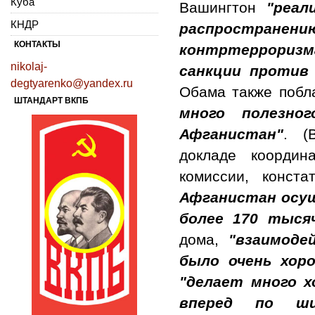
Куба
Вашингтон
"реал
КНДР
распространен
КОНТАКТЫ
контртеррориз
nikolaj-
санкции против
degtyarenko@yandex.ru
Обама также побл
ШТАНДАРТ ВКПБ
много полезно
Афганистан"
. (
докладе координа
комиссии, конста
Афганистан осущ
более 170 тыся
дома,
"взаимоде
было очень хор
"делает много х
вперед по шир