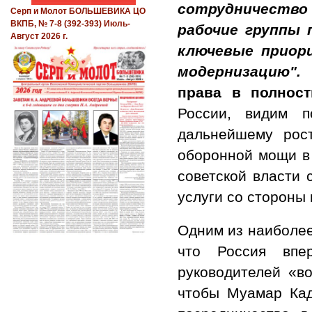
сотрудничеств
Серп и Молот БОЛЬШЕВИКА ЦО
ВКПБ, № 7-8 (392-393) Июль-
рабочие группы 
Август 2026 г.
ключевые приор
модернизацию".
права в полнос
России, видим п
дальнейшему рос
оборонной мощи в
советской власти 
услуги со стороны 
Одним из наиболее
что Россия впе
руководителей «в
чтобы Муамар Кад