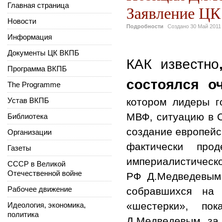
Главная страница
Заявление ЦК
Новости
Подробности
Создано
30 Май 2011
Информация
Документы ЦК ВКПБ
КАК известно
Программа ВКПБ
состоялся о
The Programme
Устав ВКПБ
котором лидеры г
МВФ, ситуацию в С
Библиотека
создание европейс
Организации
фактически про
Газеты
империалистическ
СССР в Великой
Отечественной войне
РФ Д.Медведевым 
Рабочее движение
собравшихся на 
«шестерки», по
Идеология, экономика,
политика
Д.Медведевым за