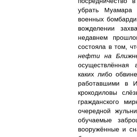
посредничество 
убрать Муамара 
военных бомбарди
вожделении захв
недавнем прошло
состояла в том, ч
нефти на Ближне
осуществлённая 
каких либо обвин
работавшими в И
крокодиловы слёз
гражданского ми
очередной жульн
обучаемые забро
вооружённые и сн