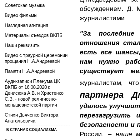
Советская музыка
обсуждением. Д. 
Видео фильмы
журналистами.
Наглядная агитация
"За последние
Материалы съездов ВКПБ
отношения стал
Наши реквизиты
есть все шансы
Видео с траурной церемонии
нам нужно раб
прощания Н.А.Андреевой
существует ме
Памяти Н.А.Андреевой
Ауди-записи Пленума ЦК
журналистам, ч
ВКПБ от 16.08.2020 г.
партнера Д
Денисюка А.В. и Христенко
С.В. - новой религиозно-
меньшевистской партии
удалось улучшит
перезагрузить 
Стихи Дьяченко Виктора
Анатольевича
безопасности и 
В СТРАНАХ СОЦИАЛИЗМА
России. –
наше м