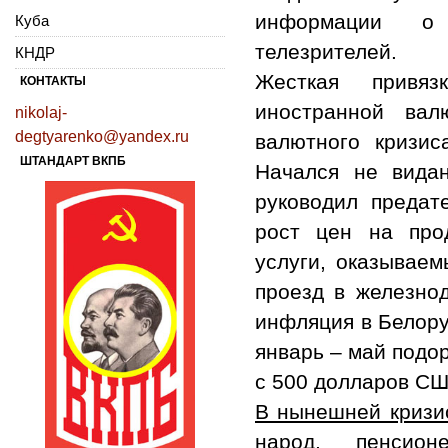
информации о 
Куба
телезрителей.
КНДР
Жесткая привяз
КОНТАКТЫ
иностранной вал
nikolaj-
degtyarenko@yandex.ru
валютного кризис
ШТАНДАРТ ВКПБ
Начался не видан
руководил предате
рост цен на про
услуги, оказываем
проезд в железнод
инфляция в Белору
январь – май подо
с 500 долларов СШ
В нынешней кризис
народ, пенсио