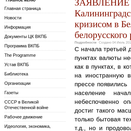
ЗАЯВЛЕНИЕ Б
ГЛАВНОЕ МЕНЮ
Главная страница
Калининградс
Новости
кризисом в Бе
Информация
белорусского 
Документы ЦК ВКПБ
Подробности
Создано
04 Июль 201
Программа ВКПБ
С начала третьей 
The Programme
пунктах валюты не
Устав ВКПБ
как в пунктах, в 
Библиотека
на иностранную 
Организации
прессе появились 
население нача
Газеты
небеспочвенно о
СССР в Великой
Отечественной войне
достиг такого мас
Рабочее движение
только бытовая те
Идеология, экономика,
т.д., но и продов