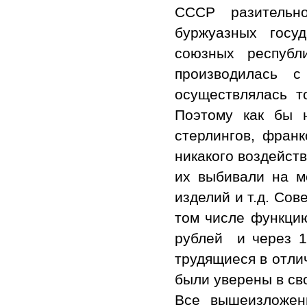
СССР разительн
буржуазных госу
союзных республ
производилась 
осуществлялась т
Поэтому как бы 
стерлингов, франк
никакого воздейст
их выбивали на ме
изделий и т.д. Сов
том числе функцию
рублей и через 1
трудящиеся в отли
были уверены в св
Все вышеизложен