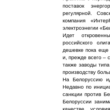
поставок энерг
регулярной. Сов
компания «Инте
электроэнегии «Бе
Идет откровенн
российского оли
дешевке пока еще
и, прежде всего –
также заводы типа
производству боль
На Белоруссию ид
Недавно по иници
санкции против Б
Белоруссии заним
качестве услови