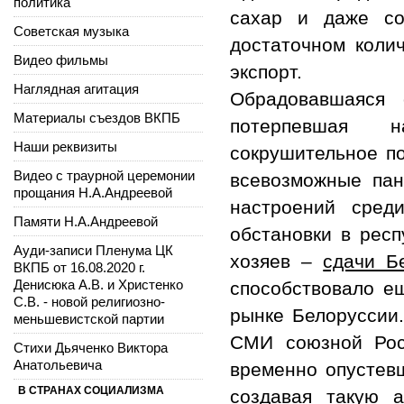
политика
сахар и даже со
Советская музыка
достаточном колич
Видео фильмы
экспорт.
Наглядная агитация
Обрадовавшаяся 
Материалы съездов ВКПБ
потерпевшая 
Наши реквизиты
сокрушительное по
Видео с траурной церемонии
всевозможные па
прощания Н.А.Андреевой
настроений сред
Памяти Н.А.Андреевой
обстановки в респ
Ауди-записи Пленума ЦК
хозяев –
сдачи Б
ВКПБ от 16.08.2020 г.
Денисюка А.В. и Христенко
способствовало е
С.В. - новой религиозно-
рынке Белоруссии
меньшевистской партии
СМИ союзной Рос
Стихи Дьяченко Виктора
Анатольевича
временно опустевш
В СТРАНАХ СОЦИАЛИЗМА
создавая такую 