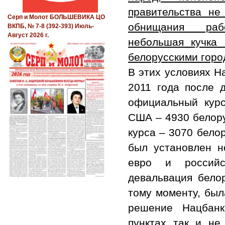
правительства не
Серп и Молот БОЛЬШЕВИКА ЦО
обнищания рабо
ВКПБ, № 7-8 (392-393) Июль-
Август 2026 г.
небольшая кучка
белорусскими горо
В этих условиях Н
2011 года после 
официальный курс
США – 4930 белору
курса – 3070 бело
был установлен н
евро и российс
девальвация бело
тому моменту, был
решение Нацбанк
пунктах так и не