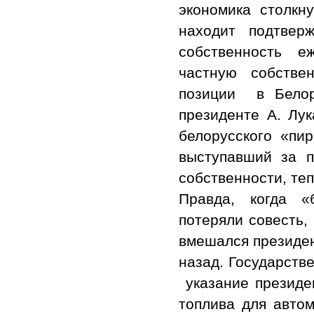
экономика столкн
находит подтвер
собственность е
частную собстве
позиции в Белор
президенте А. Лук
белорусского «пи
выступавший за п
собственности, теп
Правда, когда «
потеряли совесть,
вмешался президен
назад. Государств
указание президе
топлива для авто