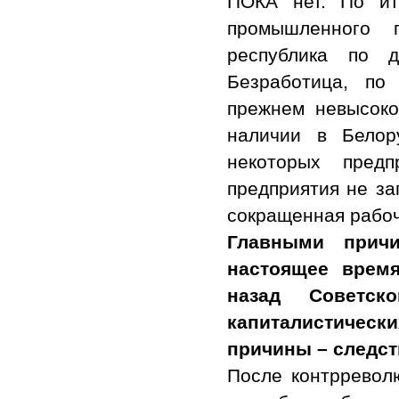
ПОКА нет. По ит
промышленного 
республика по д
Безработица, по
прежнем невысоко
наличии в Белор
некоторых пред
предприятия не за
сокращенная рабоч
Главными причи
настоящее время
назад Советс
капиталистичес
причины – следст
После контрреволю