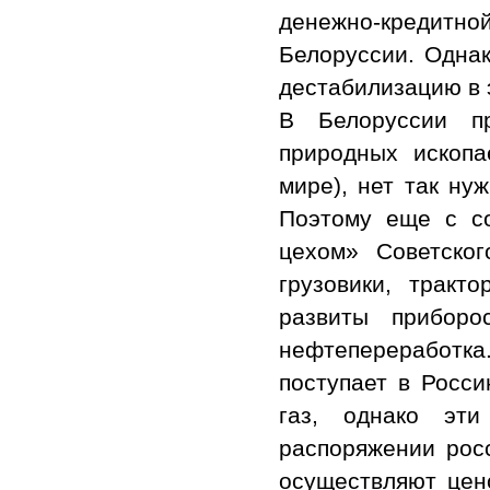
денежно-кредитн
Белоруссии. Одна
дестабилизацию в 
В Белоруссии пр
природных ископа
мире), нет так ну
Поэтому еще с с
цехом» Советског
грузовики, тракт
развиты приборо
нефтепереработка
поступает в Росс
газ, однако эти
распоряжении росс
осуществляют цен