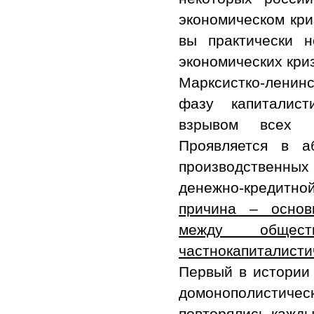
экономическом кри
вы практически 
экономических кри
Марксистко-ленинс
фазу капиталист
взрывом всех пр
Проявляется в а
производственных
денежно-кредитно
причина – основ
между общест
частнокапиталисти
Первый в истории 
домонополистичес
повторялись кажды