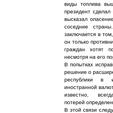
виды топлива вы
президент сделал 
высказал опасени
соседние стран
заключается в том
он только противн
граждан хотят п
несмотря на его по
В попытках испра
решение о расшир
республики в и
иностранной валют
известно, всегд
потерей определен
В этой связи след