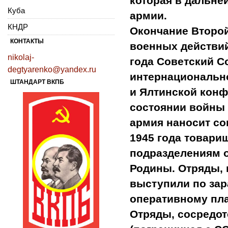
которая в дальне
Куба
армии.
КНДР
Окончание Второй
КОНТАКТЫ
военных действий
nikolaj-
года
Советский С
degtyarenko@yandex.ru
интернационально
ШТАНДАРТ ВКПБ
и Ялтинской конф
состоянии войны
армия наносит с
1945 года товари
подразделениям о
Родины.
Отряды, 
выступили по за
оперативному пла
Отряды, сосредот