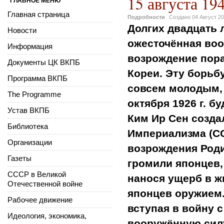
15 августа 19
ГЛАВНОЕ МЕНЮ
Главная страница
Подробности
Создано
04 Август 2
Долгих двадцать 
Новости
ожесточённая воо
Информация
возрождение пор
Документы ЦК ВКПБ
Кореи. Эту борьб
Программа ВКПБ
совсем молодым, 
The Programme
октября 1926 г. 
Устав ВКПБ
Ким Ир Сен созд
Библиотека
Империализма (СС
Организации
возрождения Род
Газеты
громили японцев,
СССР в Великой
нанося ущерб в ж
Отечественной войне
японцев оружием.
Рабочее движение
вступая в войну 
Идеология, экономика,
вооружённую силу