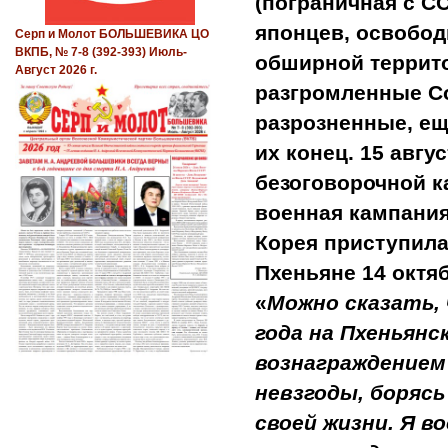
(пограничная с С
японцев, освобо
Серп и Молот БОЛЬШЕВИКА ЦО
ВКПБ, № 7-8 (392-393) Июль-
обширной террито
Август 2026 г.
разгромленные С
разрозненные, ещ
их конец.
15 авгу
безоговорочной к
военная кампания
Корея приступила
Пхеньяне 14 октя
«
Можно сказать, 
года на Пхеньян
вознаграждением
невзгоды, борясь
своей жизни. Я в