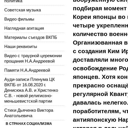
политика
подбирая момент 
Советская музыка
Кореи японцы во
Видео фильмы
четыре укрепленн
Наглядная агитация
количество военн
Материалы съездов ВКПБ
Организованная в
Наши реквизиты
с создания Ким И
Видео с траурной церемонии
доставляли много
прощания Н.А.Андреевой
освобождение Род
Памяти Н.А.Андреевой
японцев. Хотя ко
Ауди-записи Пленума ЦК
прекрасно оснащ
ВКПБ от 16.08.2020 г.
Денисюка А.В. и Христенко
регулярной Квант
С.В. - новой религиозно-
меньшевистской партии
давалась нелегко
Стихи Дьяченко Виктора
поработителям, ч
Анатольевича
антияпонскую На
В СТРАНАХ СОЦИАЛИЗМА