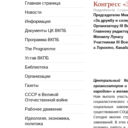
Конгресс «
Главная страница
Подробности
Созда
Новости
Председателю Меж
«За дружбу и сол
Информация
Организатору
III 
Документы ЦК ВКПБ
Главному редакто
Михаилу Лукасу
Программа ВКПБ
Участникам
III Вс
г.Торонто, Канад
The Programme
Устав ВКПБ
Библиотека
Организации
Центральный К
Газеты
организаторов и
народом» и желае
СССР в Великой
Нам выпала участь
Отечественной войне
социалистического
социальные завое
Рабочее движение
существования СОЦИ
Сегодня многие ст
Идеология, экономика,
завоеваний. В этих
политика
получить работу и