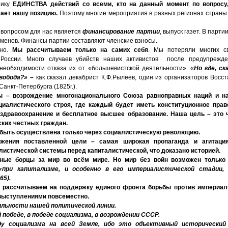
тику
ЕДИНСТВА действий со всеми, кто на данный момент по вопросу
мает нашу позицию.
Поэтому многие мероприятия в разных регионах страны
 вопросом для нас является
финансирование партии
, выпуск газет. В парти
сменов. Финансы партии составляют членские взносы.
жно.
Мы рассчитываем только на самих себя
. Мы потеряли многих 
 России. Много случаев убийств наших активистов после предупрежд
необходимости отказа их от «большевистской деятельности». «
Но где, ск
вобода?» –
как сказал декабрист К.Ф.Рылеев, один из организаторов Восс
анкт-Петербурга (1825г.).
 – возрождение многонационального Союза равноправных наций и н
циалистического строя, где каждый будет иметь конституционное право
 здравоохранение и бесплатное высшее образование. Наша цель – это 
ких честных граждан.
 быть осуществлена только через социалистическую революцию.
жения поставленной цели – самая широкая пропаганда и агитаци
истической системы перед капиталистической, что доказано историей.
ные борцы за мир во всём мире. Но мир без войн возможен только 
«при капитализме, и особенно в его империалистической стадии,
65).
 рассчитываем на поддержку единого фронта борьбы против империал
выступлениями повсеместно.
ильности нашей политической линии.
 победе, в победе социализма, в возрождении СССР.
у социализма на всей Земле, ибо это объективный исторический