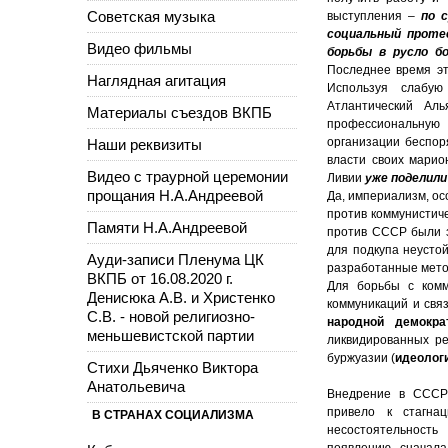
Советская музыка
выступления –
по 
социальный протес
Видео фильмы
борьбы в русло б
Последнее время эт
Наглядная агитация
Используя слабую
Атлантический Ал
Материалы съездов ВКПБ
профессиональную 
организации беспор
Наши реквизиты
власти своих марио
Видео с траурной церемонии
Ливии
уже поделили
прощания Н.А.Андреевой
Да, империализм, ос
против коммунистич
Памяти Н.А.Андреевой
против СССР были 
для подкупа неусто
Ауди-записи Пленума ЦК
разработанные мето
ВКПБ от 16.08.2020 г.
Для борьбы с ком
Денисюка А.В. и Христенко
коммуникаций и свя
С.В. - новой религиозно-
народной демокр
меньшевистской партии
ликвидированных ре
буржуазии (
идеолог
Стихи Дьяченко Виктора
Анатольевича
Внедрение в ССС
привело к стагнац
В СТРАНАХ СОЦИАЛИЗМА
несостоятельность
появлению, сначал