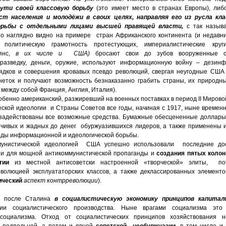
сути своей классовую борьбу
(это имеет место в странах Европы), либ
т населения и молодёжи в своих целях, направляя его из русла кла
орьбы с отдельными лицами высшей правящей власти,
с так назыв
о наглядно видно на примере стран Африканского континента (и недавни
 политическую грамотность протестующих, империалистические круг
ьянс,
в их числе и США)
бросают свои до зубов вооруженные ст
разведку, деньги, оружие, используют информационную войну – дезин
ядков и совершения кровавых псевдо революций, свергая неугодные США
неток и получают возможность безнаказанно грабить страны, их природны
между собой Франция, Англия, Италия).
обенно американский, разжиревший на военных поставках в период II Миров
еской идеологии и Страны Советов все годы, начиная с 1917, ныне временн
задействованы все возможные средства. Бумажные обесцененные доллары
йчивых и жадных до денег обуржуазившихся лидеров, а также применены
ды информационной и идеологической борьбы.
мунистической идеологией США успешно использовали последние дос
зи для мощной антикоммунистической пропаганды и
создания пятых колон
атии
из местной антисоветски настроенной «творческой» элиты, по
волюцией эксплуататорских классов, а также деклассированных элемен
ический
аспект контрреволюции
).
Р после Сталина
в социалистическую экономику принципов капитал
ии социалистического производства. Ныне врагами социализма это
 социализма. Отход от социалистических принципов хозяйствования 
а подпольной, а потом и явной
советской необуржуазии
, в том числе и