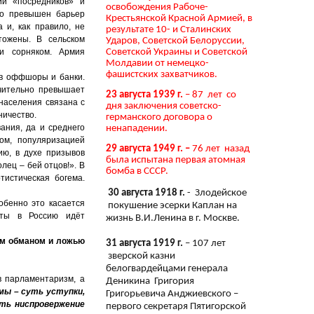
ии «посредников» и
освобождения Рабоче-
но превышен барьер
Крестьянской Красной Армией, в
 и, как правило, не
результате 10- и Сталинских
тожены. В сельском
Ударов, Советской Белоруссии,
Советской Украины и Советской
ли сорняком. Армия
Молдавии от немецко-
фашистских захватчиков.
 в оффшоры и банки.
чительно превышает
23 августа 1939 г.
– 87 лет со
населения связана с
дня заключения советско-
ничество.
германского договора о
ания, да и среднего
ненападении.
ом, популяризацией
29 августа 1949 г. –
76 лет назад
ию, в духе призывов
была испытана первая атомная
лец – бей отцов!». В
бомба в СССР.
истическая богема.
30 августа 1918 г.
- Злодейское
обенно это касается
покушение эсерки Каплан на
еты в Россию идёт
жизнь В.И.Ленина в г. Москве.
нам обманом и ложью
31 августа 1919 г.
– 107 лет
зверской казни
белогвардейцами генерала
 парламентаризм, а
Деникина Григория
мы – суть уступки,
Григорьевича Анджиевского –
сть ниспровержение
первого секретаря Пятигорской