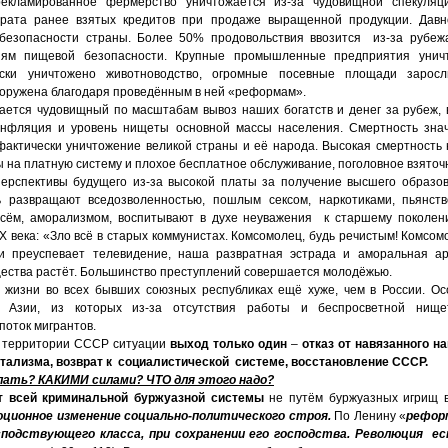
екламированное фермерство уничтожается из-за чудовищной спекуляц
врата ранее взятых кредитов при продаже выращенной продукции. Дав
безопасности страны. Более 50% продовольствия ввозится из-за рубежа
иям пищевой безопасности. Крупные промышленные предприятия унич
ески уничтожено животноводство, огромные посевные площади зарос
зоружена благодаря проведённым в ней «реформам».
ается чудовищный по масштабам вывоз наших богатств и денег за рубеж,
инфляция и уровень нищеты основной массы населения. Смертность зна
фактически уничтожение великой страны и её народа. Высокая смертность 
 на платную систему и плохое бесплатное обслуживание, поголовное
взяточ
рспективы будущего из-за высокой платы за получение высшего образов
ь развращают вседозволенностью, пошлым сексом, наркотиками, пьянств
сём, аморализмом, воспитывают в духе неуважения к старшему поколен
Х века: «Зло всё в старых коммунистах. Комсомолец, будь речистым! Комсомо
и преуспевает телевидение, наша развратная эстрада и аморальная арт
ества растёт. Большинство преступлений совершается молодёжью.
я жизни во всех бывших союзных республиках ещё хуже, чем в России. Ос
й Азии, из которых из-за отсутствия работы и беспросветной нищ
оток мигрантов.
 территории СССР ситуации
выход только один
–
отказ от навязанного 
тализма, возврат к социалистической системе, восстановление СССР.
лать? КАКИМИ силами? ЧТО для этого надо?
т всей криминальной буржуазной системы
не путём буржуазных игрищ в
юционное изменение социально-политического строя.
По Ленину «
рефор
подствующего класса, при сохранении его господства. Революция е