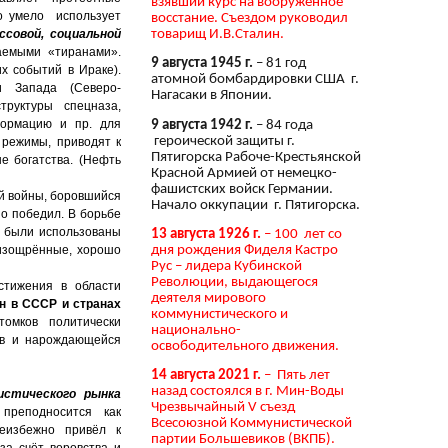
взявший курс на вооружённое
о умело использует
восстание. Съездом руководил
товарищ И.В.Сталин.
ссовой, социальной
аемыми «тиранами».
9 августа 1945 г.
– 81 год
х событий в Ираке).
атомной бомбардировки США г.
и Запада (Северо-
Нагасаки в Японии.
руктуры спецназа,
формацию и пр. для
9 августа 1942 г.
– 84 года
героической защиты г.
 режимы, приводят к
Пятигорска Рабоче-Крестьянской
е богатства. (Нефть
Красной Армией от немецко-
фашистских войск Германии.
ой войны, боровшийся
Начало оккупации г. Пятигорска.
о победил. В борьбе
 были использованы
13 августа 1926 г.
– 100 лет со
дня рождения Фиделя Кастро
 изощрённые, хорошо
Рус – лидера Кубинской
Революции, выдающегося
тижения в области
деятеля мирового
н в СССР и странах
коммунистического и
томков политически
национально-
тов и нарождающейся
освободительного движения.
14 августа 2021 г.
– Пять лет
назад состоялся в г. Мин-Воды
истического рынка
Чрезвычайный V съезд
 преподносится как
Всесоюзной Коммунистической
неизбежно привёл к
партии Большевиков (ВКПБ).
 за счёт воровства и