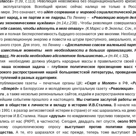
класса
» (т.39, с.113). Революция невозможна без общенационального кризи
и эксплуататоров. Всеобщий кризис сейчас налицо не только в Ро
мире. Это означает, что
идёт созревание и мировой социалистической р
т народ, а не партии и не лидеры.
По Ленину –
«Революцию могут дел
ими
экономическими
нуждами»
(т.14,с.238)
.
Чтобы революция совершилас
себя самого, чтобы вдохнуть в него отвагу»
. (К.Маркс и Ф.Энгельс. Соч., т
ия и полная бесперспективность будущего осознаются уже многими. Необхо
его революционную энергию и повести на штурм преступного, аморального, 
зного строя. Для этого, по Ленину –
«Достаточно совсем маленькой пар
В известные моменты нет необходимости в больших организациях.
 масс
. Не всегда необходимо абсолютное большинство...»
(т.44, с.32
).
тия необходимо должна убедить народные массы в правильности своей п
 наша основная задача – глубокое политическое просвещение масс 
рокого распространения нашей большевистской литературы, проведение 
туплений в разных аудиториях
.
публиканские газеты – печатные органы ЦК
:
«Серп и Молот»
в РФ, «
Р
,
«Вперёд»
в Белоруссии и молодёжную центральную газету «
Революция»
.
.
ru
, а
также несколько региональных сайтов, издаём и распространяем массу
нейшим событиям прошлого и настоящего.
Мы считаем заслугой работы и
я в обществе к личности и вкладу в историю И.В.Сталина.
В начале на
 1991 г. в разгар антисоветской истерии в стране) от нас шарахались на демо
ртретом И.В.Сталина. Наши
«друзья»
по комдвижению трусливо говорили, чт
лись от нас (РКРП, в частности). Сегодня, двадцать лет спустя,
около 90
нному социологическому опросу
выступают против политики пра
щества.
А те, кто шарахался от нас прежде, теперь тоже выступают
З