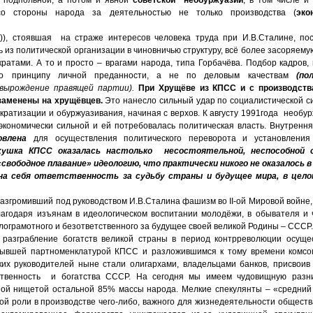
 со стороны народа за деятельностью не только производства (
эко
), стоявшая на страже интересов человека труда при И.В.Сталине, по
из политической организации в чиновничью структуру, всё более засоряем
ратами. А то и просто – врагами народа, типа Горбачёва. Подбор кадров,
по принципу личной преданности, а не по деловым качествам
(по
вырождение правящей партии).
При Хрущёве из КПСС и с производств
 заменены на хрущёвцев.
Это нанесло сильный удар по социалистической с
кратизации и обуржуазивания, начиная с верхов. К августу 1991года необ
 экономически сильной и ей потребовалась политическая власть. Внутрення
овлена
для осуществления политического переворота и установления
хушка КПСС оказалась настолько несостоятельной, неспособной
«свободное плавание» идеологию, что практически никого не оказалось 
на себя ответственность за судьбу страны и будущее мира, в цел
разгромивший под руководством И.В.Сталина фашизм во II-ой Мировой войн
благодаря изъянам в идеологическом воспитании молодёжи, в обывателя и 
алограмотного и безответственного за будущее своей великой Родины – СССР.
разграбление богатств великой страны в период контрреволюции осуще
бывшей партноменклатурой КПСС и разложившимся к тому времени комсо
их руководителей ныне стали олигархами, владельцами банков, присвоив
твенность и богатства СССР. На сегодня мы имеем чудовищную разн
ой нищетой остальной 85% массы народа. Мелкие спекулянты – «средний
ой роли в производстве чего-либо, важного для жизнедеятельности обществ