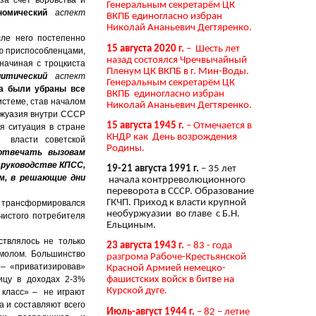
Генеральным секретарём ЦК
номический
аспект
ВКПБ единогласно избран
Николай Ананьевич Дегтяренко.
сле него постепенно
15 августа 2020 г.
– Шесть лет
ую приспособленцами,
назад состоялся Чречвычайный
 начиная с троцкиста
Пленум ЦК ВКПБ в г. Мин-Воды.
литический
аспект
Генеральным секретарём ЦК
а были убраны все
ВКПБ единогласно избран
истеме, став началом
Николай Ананьевич Дегтяренко.
уржуазия внутри СССР
15 августа 1945 г.
– Отмечается в
я ситуация в стране
КНДР как День возрождения
 власти советской
Родины.
 отвечать вызовам
в руководстве КПСС,
19-21 августа 1991 г.
– 35 лет
ом, в решающие дни
начала контрреволюционного
переворота в СССР. Образование
ГКЧП. Приход к власти крупной
е, трансформировался
необуржуазии во главе с Б.Н.
чистого потребителя
Ельциным.
ствлялось не только
23 августа 1943 г.
– 83 - года
молом. Большинство
разгрома Рабоче-Крестьянской
 – «приватизировав»
Красной Армией немецко-
ицу в доходах 2-3%
фашистских войск в битве на
Курской дуге.
 класс» – не играют
а и составляют всего
Июль-август 1944 г.
– 82 – летие