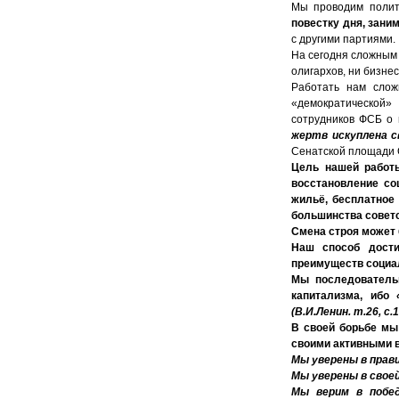
Мы проводим поли
повестку дня, зани
с другими партиями.
На сегодня сложным
олигархов, ни бизне
Работать нам сло
«демократической»
сотрудников ФСБ о 
жертв искуплена с
Сенатской площади С
Цель нашей работы
восстановление со
жильё, бесплатное
большинства советс
Смена строя может
Наш способ дости
преимуществ социал
Мы последователь
капитализма, ибо
(В.И.Ленин. т.26, с.1
В своей борьбе мы
своими активными 
Мы уверены в прав
Мы уверены в своей
Мы верим в побед