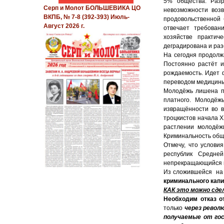
5% общества. Разр
Серп и Молот БОЛЬШЕВИКА ЦО
невозможности воз
ВКПБ, № 7-8 (392-393) Июль-
продовольственной 
Август 2026 г.
отвечает требован
хозяйстве практич
деградирована и ра
На сегодня продолж
Постоянно растёт 
рождаемость. Идет 
переводом медицины
Молодёжь лишена пе
платного. Молодёж
извращённости во в
троцкистов начала Х
растлении молодёж
Криминальность общ
Отмечу, что услови
республик Средне
непрекращающийся п
Из сложившейся на
криминального капи
КАК это можно сде
Необходим отказ о
только
через револ
получаемые от гос