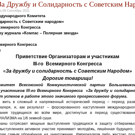
За Дружбу и Солидарность с Советским На
но
09 Сентябрь 2011
дународного Комитета
идарность с Советским народом»
Всемирного Конгресса
ру журнала «Компас – Полярная звезда»
емирного Конгресса
а
Приветствие Организаторам и участникам
III-го Всемирного Конгресса
«
За дружбу и солидарность с Советским Народом»
Дорогие товарищи!
омитет Всесоюзной Коммунистической партии Большевико
 участников
III-го Всемирного Конгресса «За дружбу и солидар
т успехов в работе этого значимого прогрессивного форума
.
 жить в сложный и напряженный исторический период – период раз
 лагеря, и, как результат – форсированного наступления международно
вания трудящихся во всём мире, достигнутые в период существован
АЛИЗМА на 1/6 земной суши.
раны сотрясают мощные выступления трудящихся в защиту отбираемы
 выступлениях активное участие принимает молодёжь, лишённая будущего
 тем самым обречённая на уничтожение. Империализм либо жестоко по