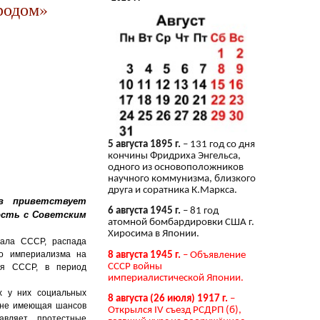
родом»
5 августа 1895 г.
– 131 год со дня
кончины Фридриха Энгельса,
одного из основоположников
научного коммунизма, близкого
друга и соратника К.Маркса.
в приветствует
6 августа 1945 г.
– 81 год
ность с Советским
атомной бомбардировки США г.
Хиросима в Японии.
вала СССР, распада
го империализма на
8 августа 1945 г.
– Объявление
СССР войны
ия СССР, в период
империалистической Японии.
х у них социальных
8 августа (26 июля) 1917 г.
–
, не имеющая шансов
Открылся IV съезд РСДРП (б),
давляет протестные