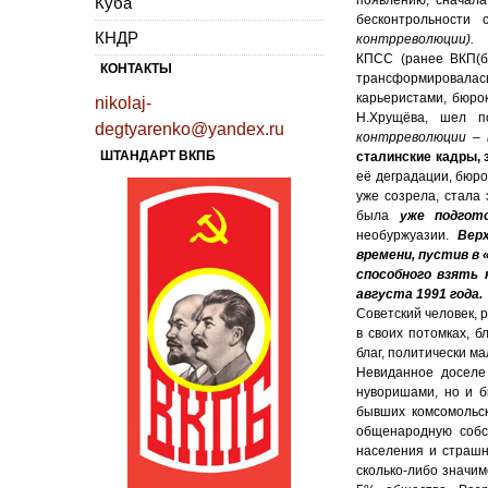
Куба
бесконтрольности
КНДР
контрреволюции).
КПСС (ранее ВКП(б)
КОНТАКТЫ
трансформировалась 
карьеристами, бюрок
nikolaj-
Н.Хрущёва, шел 
degtyarenko@yandex.ru
контрреволюции – 
ШТАНДАРТ ВКПБ
сталинские кадры,
её деградации, бюро
уже созрела, стала
была
уже подгот
необуржуазии.
Вер
времени, пустив в 
способного взять 
августа 1991 года.
Советский человек, 
в своих потомках, 
благ, политически м
Невиданное доселе 
нуворишами, но и 
бывших комсомольск
общенародную собс
населения и страшн
сколько-либо значим