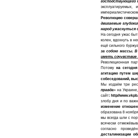
господствующего 
эксплуатируемых, 
империалистическом 
Революцию совершае
двигаемые глубок
народ ужаснуться 
На сегодня ужас быт
колен, вдохнуть в н
ещё сильного буржуа
за собою массы. 
иметь сочувствие
Революционная пар
Потому
на сегодня
агитацию путем ши
собеседований, выс
Мы издаём три рес
правда
» на Украине
сайт
:
http//
www.
vkpb
злобу дня и по важ
изменение отношени
образована 8 ноября
мы всегда шли с по
всячески отмежёвыва
согласно проведё
десталинизации об