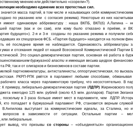
ственному мнению или действительно «созрели»?).
волюции необходимо единение всех протестных сил.
 значится масса партий, в том числе и называющих себя коммунистическим
здано по указанию или с согласия режима). Некоторые из них насчитыва
ии имеют одинаковую аббревиатуру : наша ВКПБ, ВКП(б) А.Лапина – не
шей партии (как и он сам), или кому было отказано в приёме, и ВК
артия будущего»). 2-я и 3-я созданы по указанию режима и получили себ
оздавших их спецорганов ФСБ. «Партия будущего» находится на полном фин
сть её последнее время не наблюдается. Одинаковость аббревиатуры 
в умах и отсекания людей от нашей Всесоюзной Коммунистической Партии 
истической. Это социал-демократическая партия, основная её работа в бур
ршенствованием буржуазной власти
и имеющая весьма щедрое финансовое
а РФ, так и от олигархов и бизнесменов в составе партии.
 мелкой партноменклатуры, антисталинисты, оппортунистическая, по высказ
кистская. РКРП-РПК рвётся в парламент любыми способами, обманыва
 рабочего класса через парламентскую трибуну, что несостоятельно. В па
. К примеру, либерально-демократическая партия (
ЛДПР)
Жириновского пол
джета ежегодно 125 млн. рублей (около 4,5 млн. долларов). Партия Зюган
, поскольку в 3 раза больше имеет мест в парламенте, чем ЛДПР. Истор
ий, кто попадает в буржуазный парламент РФ, становится верным служко
»
В.Анпилова выступает за коммунистические идеалы, за Сталина, но 
 вопросов в зависимости от ситуации. Остальные партии – мелк
, или либеральные.
дует вывод, что призывы
со стороны
– «объединяться» организационн