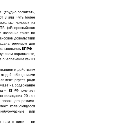
и (трудно сосчитать,
ют 3 или чуть более
сколько человек из
ПБ («Всероссийская
е название также по
ансовом довольствии
задана режимом для
Большевиков
. КПРФ
–
жуазном парламенте,
 обеспечение как из
ываниям и действиям
я людей обещаниями
рламент рвутся ради
учает на содержание
ова – КПРФ получает
ия последних 20 лет
й правящего режима.
имеет колеблющуюся
обуржуазные, или
о нам с ними – не