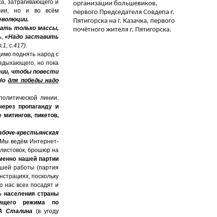
са, затрагивающего и
организации большевиков,
ссии, но и во всём
первого Председателя Совдепа г.
еволюции.
Пятигорска на г. Казачка, первого
ать только массы,
почётного жителя г. Пятигорска.
ь,
«Надо заставить
.1, с.417).
димо поднять народ с
издыхающего, но пока
тии, чтобы повести
 Но
для победы надо
олитической линии.
через пропаганду и
митингов, пикетов,
абоче-крестьянская
 Мы ведём Интернет-
 листовок, брошюр на
менно нашей партии
шей работы (партия
нстрациях, поскольку
о нас всех посадят и
% населения страны
вящего режима по
А Сталина
(в угоду