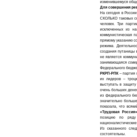
изменившемуся обще
Для совершения ре
На сегодня в России
СКОЛЬКО таковых со
человек. Три парт
исключенных из на
коммунистическая п
прямому указанию с
режима. Деятельно
создания путаницы 
не является коммун
занимающаяся
сове
Федерального бюджет
РКРП-РПК
– партия
их лидеров – троц
выступать в защиту
очень больших денег
из федерального бю
значительно больше
показала, что всяк
«Трудовая Россия
позицию по ряду
националистические
Из сказанного сле
состоятельны.