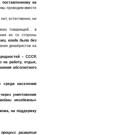
, поставленному на
 мы проводим вместе
и нет, естественно, ни
своих товарищей… в
ения их со стороны
ажи, когда была без
тания декабристов на
ародностей – СССР,
 на работу, отдых,
чаяния абсолютного
я среди населения
через уничтожение
 войны неизбежны
»
изма, на поддержку
 процесс развития