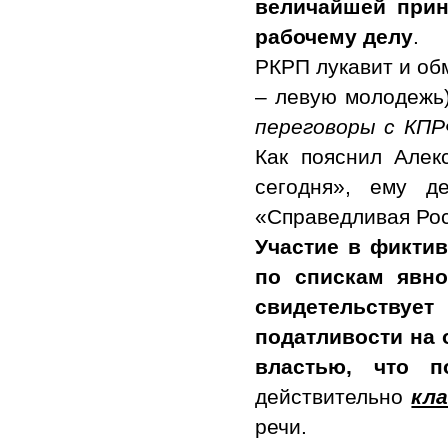
величайшей прин
рабочему делу
.
РКРП лукавит и об
– левую молодежь)
переговоры с КПР
Как пояснил Але
сегодня», ему д
«Справедливая Рос
Участие в фикти
по спискам явно
свидетельствует
податливости на 
властью, что п
действительно
кл
речи.