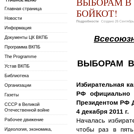
ВЫБОРАМ В
ГЛАВНОЕ МЕНЮ
Главная страница
БОЙКОТ!
Новости
Подробности
Создано
26 Сентябрь
Информация
Всесоюз
Документы ЦК ВКПБ
Программа ВКПБ
The Programme
ВЫБОРАМ В 
Устав ВКПБ
Библиотека
Избирательная к
Организации
РФ официально с
Газеты
Президентом РФ 
СССР в Великой
Отечественной войне
4 декабря 2011 г.
Рабочее движение
Началась избирате
чтобы раз в пять
Идеология, экономика,