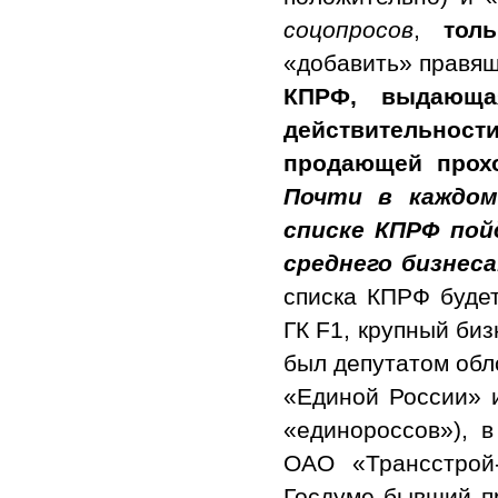
соцопросов
,
тол
«добавить» правящ
КПРФ, выдающа
действительности
продающей прохо
Почти в каждо
списке КПРФ пой
среднего бизнеса
списка КПРФ буде
ГК F1, крупный би
был депутатом обл
«Единой России» 
«единороссов»), в
ОАО «Трансстрой
Госдуме бывший п