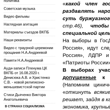
политика
«
какой член го
Советская музыка
раздавлять нар
Видео фильмы
суть буржуазно
Наглядная агитация
стр.46),
чтобы 
Материалы съездов ВКПБ
специальной цел
На выборы в Гос
Наши реквизиты
Россия», идут сл
Видео с траурной церемонии
прощания Н.А.Андреевой
Россия», ЛДПР и
Памяти Н.А.Андреевой
«Патриоты России»
Ауди-записи Пленума ЦК
В выборах уча
ВКПБ от 16.08.2020 г.
допущенные
к 
Денисюка А.В. и Христенко
С.В. - новой религиозно-
(Напомним цинич
меньшевистской партии
«
откинуть всяки
Стихи Дьяченко Виктора
решает, зайдя в к
Анатольевича
экономика, крупн
В СТРАНАХ СОЦИАЛИЗМА