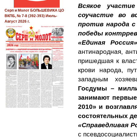
Всякое участи
Серп и Молот БОЛЬШЕВИКА ЦО
соучастие во в
ВКПБ, № 7-8 (392-393) Июль-
Август 2026 г.
против народа с
победы контрре
«Единая Россия
антинародная, ант
пришедшая к власт
крови народа, пу
западным хозяе
Госдумы – милл
занимают первые
2010» и возглавл
состоятельных де
«Справедливая Р
с псевдосоциалист