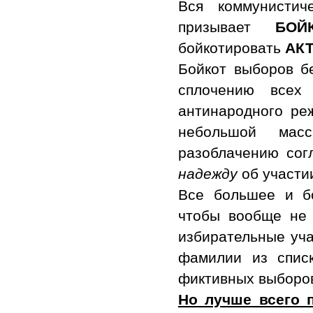
Вся коммунистич
призывает
БОЙ
бойкотировать
АК
Бойкот выборов б
сплочению всех
антинародного ре
небольшой мас
разоблачению сог
надежду
об участи
Все большее и бо
чтобы вообще не 
избирательные уча
фамилии из спис
фиктивных выборо
Но лучше всего 