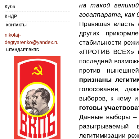
на такой великий
Куба
госаппарата, как 
КНДР
Правящая власть 
КОНТАКТЫ
других прикормл
nikolaj-
стабильности режи
degtyarenko@yandex.ru
ШТАНДАРТ ВКПБ
«ПРОТИВ ВСЕХ» и 
последней возможн
против нынешне
признаны легити
голосования, да
выборов, к чему 
готовы участвова
Данные выборы – 
разыгрываемый 
легитимизации реж