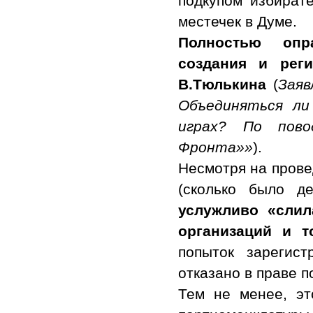
подкупом избирате
местечек в Думе.
Полностью опр
создания и рег
В.Тюлькина
(
Заяв
Объединяться ли
играх? По пов
Фронта»»
).
Несмотря на прове
(сколько было д
услужливо «слил
организаций и т
попыток зарегис
отказано в праве п
Тем не менее, эт