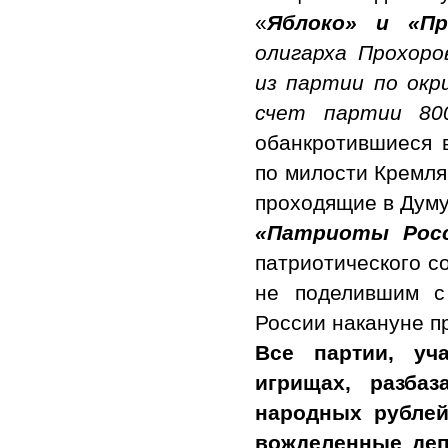
«
Яблоко» и «П
олигарха Прохор
из партии по окр
счет партии 80
обанкротившиеся 
по милости Кремля
проходящие в Думу
«Патриоты Рос
патриотического с
не поделившим с
России накануне п
Все партии, уч
игрищах, разба
народных рублей
вожделенные деп