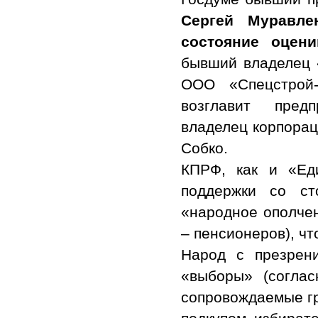
Сергей Муравле
состояние оцен
бывший владелец 
ООО «Спецстрой-
возглавит предп
владелец корпорац
Собко.
КПРФ, как и «Ед
поддержки со ст
«народное ополчен
– пенсионеров), чт
Народ с презрен
«выборы» (согла
сопровождаемые гр