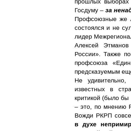
прошлых выборах
Госдуму –
за нен
Профсоюзные же л
состоялся и не су
лидер Межрегиона
Алексей Этманов
России». Также п
профсоюза «Един
предсказуемым еще
Не удивительно,
известных в стр
критикой (было бы
– это, по мнению Р
Вожди РКРП совс
в духе непримир