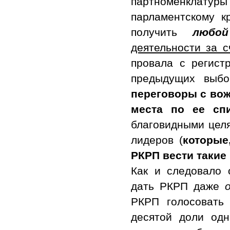
партноменклат
парламентскому к
получить
любо
деятельности за с
провала с регист
предыдущих выб
переговоры с во
места по ее сп
благовидными целя
лидеров (
которы
РКРП вести такие
Как и следовало 
дать РКРП даже
РКРП голосовать
десятой доли одн