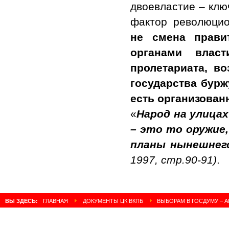
двоевластие – клю
фактор революци
не смена прави
органами влас
пролетариата, во
государства бур
есть организован
«
Народ на улица
– это то оружие
планы нынешнег
1997, стр.90-91)
.
ВЫ ЗДЕСЬ:
ГЛАВНАЯ
ДОКУМЕНТЫ ЦК ВКПБ
ВЫБОРАМ В ГОСДУМУ – 