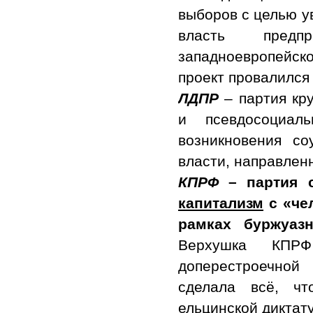
выборов с целью у
власть предп
западноевропейс
проект провалился
ЛДПР
– партия кр
и псевдосоциал
возникновения со
власти, направлен
КПРФ
– партия 
капитализм
с «че
рамках буржуаз
Верхушка КПР
доперестроечной
сделала всё, ч
ельцинской диктат