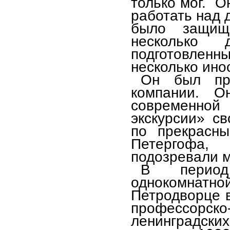
только мог. О
работать над 
было защищ
несколько 
подготовл
несколько ино
Он был пр
компании. 
современной 
экскурсии» св
по прекрасны
Петергофа,
подозревали м
В период
однокомнат
Петродворце в
профессорско
ленинградски