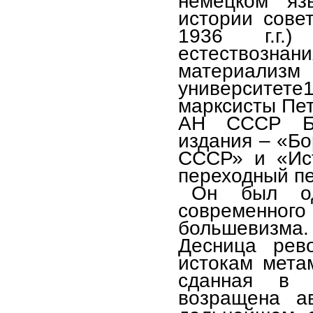
немецком яз
истории сове
1936 г.г.
естествозн
материализм 
университете
марксисты Пет
АН СССР Б.
издания – «Бо
СССР» и «Ис
переходный пе
Он был од
современн
большевизм
Десница рев
истокам мета
сданная в и
возращена а