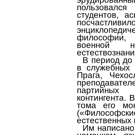
пользовался
студентов, а
посчастливил
энциклопед
философии, 
военной н
естествознани
В период до
в служебных 
Прага, Чехос
преподавател
партийных 
контингента. 
тома его мон
(«Философс
естественных 
Им написано