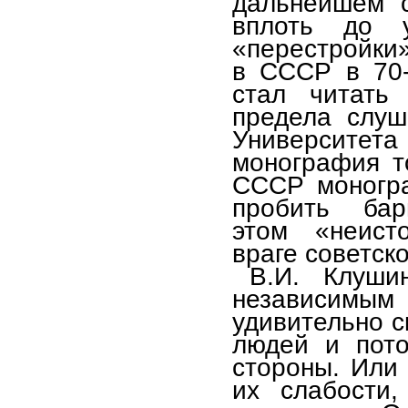
дальнейшем с
вплоть до 
«перестройки
в СССР в 70-
стал читать
предела слуш
Университет
монография т
СССР моногра
пробить ба
этом «неист
враге советско
В.И. Клуши
независимы
удивительно с
людей и пото
стороны. Или
их слабости,