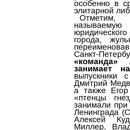
особенно в с
элитарной либ
Отмети
называему
юридическог
города, жул
переименовав
Санкт-Петерб
«команда»
занимает н
выпускники 
Дмитрий Медв
а также Егор
«птенцы гне
занимали при
Ленинграда (С
Алексей Ку
Миллер, Вла