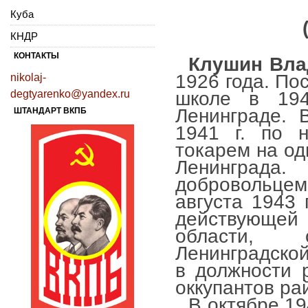
Куба
КНДР
КОНТАКТЫ
Клушин Вла
1926 года. По
nikolaj-
degtyarenko@yandex.ru
школе в 194
Ленинграде. 
ШТАНДАРТ ВКПБ
1941 г. по н
токарем на од
Ленинграда.
добровольцем 
августа 1943 
действующе
области, 
Ленинградской
в должности 
оккупантов ра
В октябре 19