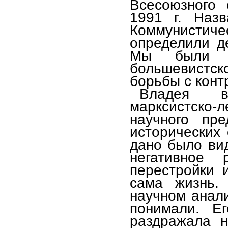
Всесоюзного 
1991 г. Наз
Коммунисти
определили д
Мы были п
большевистск
борьбы с кон
Владея в
марксистско-л
научного пре
исторических 
дано было вид
негативное 
перестройки 
сама жизнь.
научном анали
понимали. Е
раздражала н