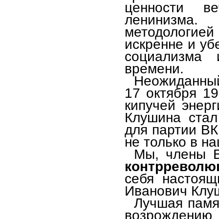
ценности в
ленинизма
методологией 
искренне и уб
социализма
времени.
Неожиданный
17 октября 1
кипучей энерг
Клушина стал
для партии ВК
не только в н
Мы, члены 
контрревол
себя настоящ
Иванович Клу
Лучшая памя
возрождени