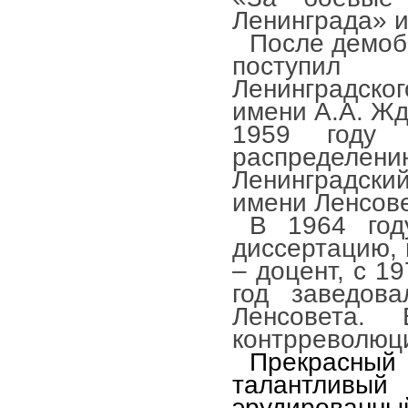
Ленинграда» и
После демоб
поступил 
Ленинградско
имени А.А. Жд
1959 году
распредел
Ленинградски
имени Ленсове
В 1964 год
диссертацию, 
– доцент, с 1
год заведов
Ленсовета.
контрреволюц
Прекрасный
талантлив
эрудирован