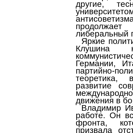
другие, те
университето
антисоветизм
продолжает
либеральный 
Яркие полит
Клушина 
коммунистиче
Германии, Ит
партийно-по
теоретика, 
развитие сов
международно
движения в б
Владимир И
работе. Он в
фронта, кот
призвала отс