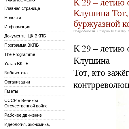
К 29 – летию
ГЛАВНОЕ МЕНЮ
Главная страница
Клушина Тот, 
Новости
буржуазной к
Информация
Подробности
Создано
16 Октябрь 
Документы ЦК ВКПБ
К 29 – летию
Программа ВКПБ
The Programme
Клушина
Устав ВКПБ
Тот, кто зажё
Библиотека
контрреволю
Организации
Газеты
СССР в Великой
Отечественной войне
Рабочее движение
Идеология, экономика,