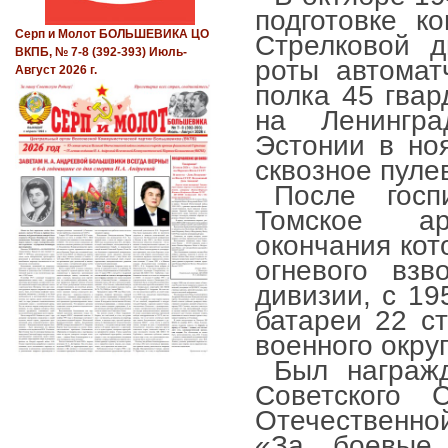
подготовке к
Серп и Молот БОЛЬШЕВИКА ЦО
Стрелковой д
ВКПБ, № 7-8 (392-393) Июль-
роты автомат
Август 2026 г.
полка 45 гвар
на Ленингр
Эстонии в но
сквозное пуле
После гос
Томское ар
окончания кот
огневого взв
дивизии, с 1
батареи 22 с
военного округ
Был награж
Советского 
Отечественной
«За боевые 