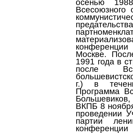
осенью 198
Всесоюзного 
коммунистич
предатель
партноменкла
материали
конференции 
Москве. Посл
1991 года в с
после Вс
большевистск
г.) в тече
Программа Вс
Большевиков,
ВКПБ 8 ноября
проведении У
партии лен
конференци