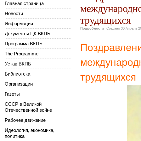
Главная страница
международно
Новости
трудящихся
Информация
Подробности
Создано
30 Апрель 2
Документы ЦК ВКПБ
Программа ВКПБ
Поздравлени
The Programme
международ
Устав ВКПБ
Библиотека
трудящихся
Организации
Газеты
СССР в Великой
Отечественной войне
Рабочее движение
Идеология, экономика,
политика