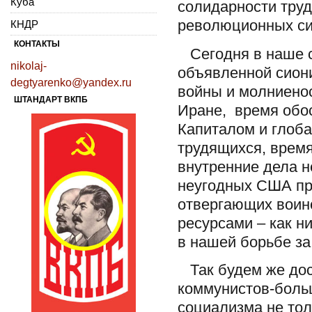
Куба
солидарности труд
революционных си
КНДР
КОНТАКТЫ
Сегодня в наше с
nikolaj-
объявленной сион
degtyarenko@yandex.ru
войны и молниенос
ШТАНДАРТ ВКПБ
Иране, время обо
Капиталом и глоб
трудящихся, врем
внутренние дела н
неугодных США пра
отвергающих воин
ресурсами – как н
в нашей борьбе за
Так будем же дос
коммунистов-боль
социализма не толь