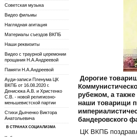
Советская музыка
Видео фильмы
Наглядная агитация
Материалы съездов ВКПБ
Наши реквизиты
Видео с траурной церемонии
прощания Н.А.Андреевой
Памяти Н.А.Андреевой
Дорогие товарищ
Ауди-записи Пленума ЦК
ВКПБ от 16.08.2020 г.
Коммунистическо
Денисюка А.В. и Христенко
рубежом, а также
С.В. - новой религиозно-
наши товарищи п
меньшевистской партии
империалистичес
Стихи Дьяченко Виктора
Анатольевича
бандеровского фа
В СТРАНАХ СОЦИАЛИЗМА
ЦК ВКПБ поздравл