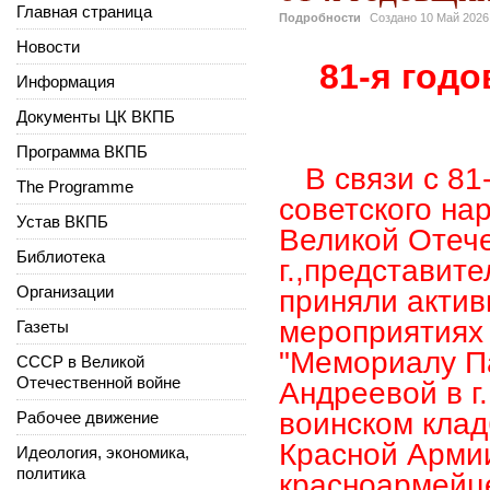
Главная страница
Подробности
Создано
10 Май 2026
Новости
81-я год
Информация
Документы ЦК ВКПБ
Программа ВКПБ
В связи с 81
The Programme
советского на
Устав ВКПБ
Великой Отеч
Библиотека
г.,
представите
Организации
приняли актив
мероприятиях 
Газеты
"Мемориалу Па
СССР в Великой
Отечественной войне
Андреевой в г
воинском клад
Рабочее движение
Красной Армии
Идеология, экономика,
политика
красноармейц