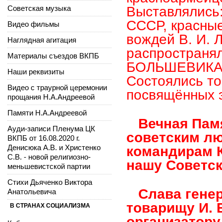
Советская музыка
Выставлялись
СССР, красны
Видео фильмы
вождей В. И. Л
Наглядная агитация
распространял
Материалы съездов ВКПБ
БОЛЬШЕВИКА
Наши реквизиты
Состоялись т
Видео с траурной церемонии
посвящённых э
прощания Н.А.Андреевой
Памяти Н.А.Андреевой
Вечная Памя
Ауди-записи Пленума ЦК
советским л
ВКПБ от 16.08.2020 г.
Денисюка А.В. и Христенко
командирам К
С.В. - новой религиозно-
нашу Советс
меньшевистской партии
Стихи Дьяченко Виктора
Слава генер
Анатольевича
товарищу И. 
В СТРАНАХ СОЦИАЛИЗМА
организатору