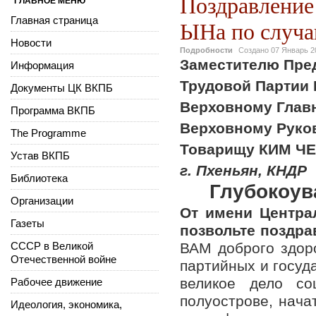
Поздравлени
ГЛАВНОЕ МЕНЮ
Главная страница
ЫНа по случа
Новости
Подробности
Создано
07 Январь 2
Заместителю Пред
Информация
Трудовой Партии 
Документы ЦК ВКПБ
Верховному Глав
Программа ВКПБ
Верховному Руко
The Programme
Товарищу КИМ Ч
Устав ВКПБ
г. Пхеньян, КНДР
Библиотека
Глубокоу
Организации
От имени Центра
Газеты
позвольте поздр
СССР в Великой
ВАМ доброго здоро
Отечественной войне
партийных и госуд
великое дело со
Рабочее движение
полуострове, нач
Идеология, экономика,