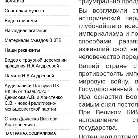
триумфально прод
политика
Вы возглавили с
Советская музыка
исторический пер
Видео фильмы
глубочайшего все
Наглядная агитация
империализма и по
Материалы съездов ВКПБ
способами развя
изживший свой ве
Наши реквизиты
человечество пере
Видео с траурной церемонии
Вашей стране с
прощания Н.А.Андреевой
противостоять имп
Памяти Н.А.Андреевой
мировую войну, в
Ауди-записи Пленума ЦК
Государственный, 
ВКПБ от 16.08.2020 г.
Ира оснастил Во
Денисюка А.В. и Христенко
С.В. - новой религиозно-
самым снял постоя
меньшевистской партии
При Великом КИ
Стихи Дьяченко Виктора
направлении ст
Анатольевича
государства.
В СТРАНАХ СОЦИАЛИЗМА
Потенциал патриот