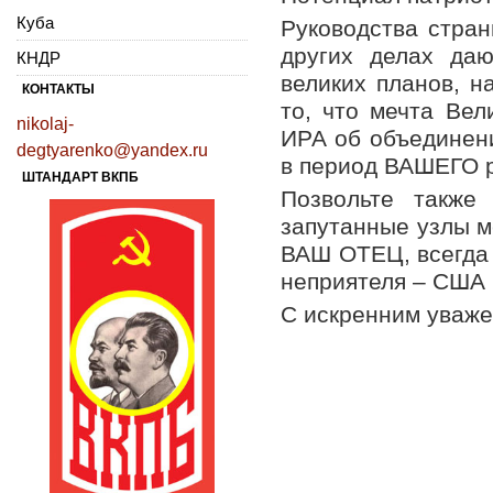
Куба
Руководства стран
других делах да
КНДР
великих планов, 
КОНТАКТЫ
то, что мечта Ве
nikolaj-
ИРА об объединени
degtyarenko@yandex.ru
в период ВАШЕГО р
ШТАНДАРТ ВКПБ
Позвольте также
запутанные узлы м
ВАШ ОТЕЦ, всегда 
неприятеля – США 
С искренним уваж