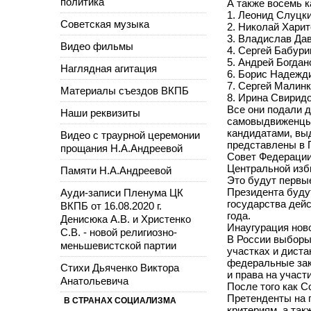
политика
А также восемь к
1. Леонид Слуцк
Советская музыка
2. Николай Харит
3. Владислав Да
Видео фильмы
4. Сергей Бабур
5. Андрей Богдан
Наглядная агитация
6. Борис Надежди
7. Сергей Малин
Материалы съездов ВКПБ
8. Ирина Свиридо
Все они подали д
Наши реквизиты
самовыдвиженцы 
кандидатами, вы
Видео с траурной церемонии
представлены в 
прощания Н.А.Андреевой
Совет Федерации
Центральной изби
Памяти Н.А.Андреевой
Это будут первы
Ауди-записи Пленума ЦК
Президента будут
государства дейс
ВКПБ от 16.08.2020 г.
года.
Денисюка А.В. и Христенко
Инаугурация ново
С.В. - новой религиозно-
В России выборы
меньшевистской партии
участках и дист
федеральные зак
Стихи Дьяченко Виктора
и права на участ
Анатольевича
После того как 
Претенденты на 
В СТРАНАХ СОЦИАЛИЗМА
критериям, а та