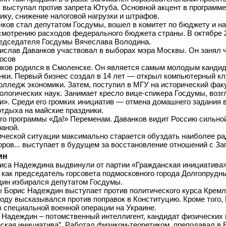
 выступал против запрета Ютуба. Основной акцент в программе
ику, снижение налоговой нагрузки и штрафов.
нков стал депутатом Госдумы, вошел в комитет по бюджету и на
смотрению расходов федерального бюджета страны. В октябре 2
едседателя Госдумы Вячеслава Володина.
дислав Даванков участвовал в выборах мэра Москвы. Он занял ч
лосов
ков родился в Смоленске. Он является самым молодым канди
онки. Первый бизнес создал в 14 лет — открыл компьютерный кл
олледж экономики. Затем, поступил в МГУ на исторический факу
логических наук. Занимает кресло вице-спикера Госдумы, возг
и». Среди его громких инициатив — отмена домашнего задания 
отдыха на майские праздники.
его программы «Да!» Переменам. Даванков видит Россию сильной
раной.
ической ситуации максимально старается обуздать наиболее р
ров... выступает в будущем за восстановление отношений с За
ин
иса Надеждина выдвинули от партии «Гражданская инициатива
 как председатель горсовета подмосковного города Долгопрудны
дин избирался депутатом Госдумы.
ы Борис Надеждин выступает против политического курса Кремл
 году высказывался против поправок в Конституцию. Кроме того
 специальной военной операции на Украине.
 Надеждин – потомственный интеллигент, кандидат физических 
ская инициатива”. Работал физиком-теоретиком, преподавал в В