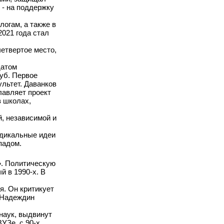
 - на поддержку
логам, а также в
021 года стал
етвертое место,
датом
уб. Первое
льтет. Даванков
лавляет проект
в школах,
, независимой и
адикальные идеи
падом.
». Политическую
й в 1990-х. В
я. Он критикует
, Надеждин
наук, выдвинут
УЗе, с 90-х