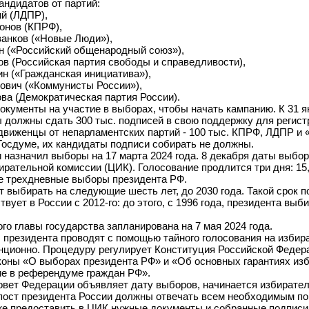
андидатов от партий:
ий (ЛДПР),
онов (КПРФ),
ванков («Новые Люди»),
ин («Российский общенародный союз»),
ов (Российская партия свободы и справедливости),
н («Гражданская инициатива»),
кович («Коммунисты России»),
ва (Демократическая партия России).
окументы на участие в выборах, чтобы начать кампанию. К 31 я
должны сдать 300 тыс. подписей в свою поддержку для регист
движенцы от непарламентских партий - 100 тыс. КПРФ, ЛДПР и
Госдуме, их кандидаты подписи собирать не должны.
 назначил выборы на 17 марта 2024 года. 8 декабря даты выбор
рательной комиссии (ЦИК). Голосование продлится три дня: 15, 
е трехдневные выборы президента РФ.
 выбирать на следующие шесть лет, до 2030 года. Такой срок 
твует в России с 2012-го: до этого, с 1996 года, президента выб
го главы государства запланирована на 7 мая 2024 года.
 президента проводят с помощью тайного голосования на изби
анционно. Процедуру регулирует Конституция Российской Федера
оны «О выборах президента РФ» и «Об основных гарантиях из
ие в референдуме граждан РФ».
Совет Федерации объявляет дату выборов, начинается избирател
пост президента России должны отвечать всем необходимым по
кже предоставить в ЦИК нужные документы и собранные подписи