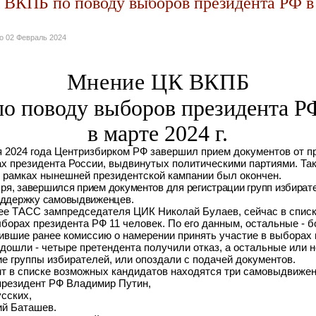
ВКПБ по поводу выборов президента РФ в 
но
02 Февраль 2024
Мнение ЦК ВКПБ
по поводу выборов президента Р
в марте 2024
г.
я 2024 года Центризбирком РФ завершил прием документов от п
ах президента России, выдвинутых политическими партиями. Та
в рамках нынешней президентской кампании был окончен.
абря, завершился прием документов для регистрации групп избират
оддержку самовыдвиженцев.
ее ТАСС зампредседателя ЦИК Николай Булаев, сейчас в спис
борах президента РФ 11 человек. По его данным, остальные - б
ившие ранее комиссию о намерении принять участие в выборах 
 дошли - четыре претендента получили отказ, а остальные или н
е группы избирателей, или опоздали с подачей документов.
т в списке возможных кандидатов находятся три самовыдвижен
президент РФ Владимир Путин,
усских,
ий Баташев.