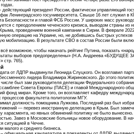
 годах.
- действующий президент России, фактически управляющий гос
рфак Ленинградского госуниверситета. Свыше 16 лет служил в К
та Безопасности и главой ФСБ России. У широких масс руково
ется с преодолением чеченского кризиса, выводом страны из н
Крыма, проведением военной кампании в Сирии. В феврале 202
нную операцию на Украине, но, не добившись быстрых успехов 
ую мобилизацию. В результате СВО в состав России были вклю
всё возможное, чтобы накачать рейтинг Путина, показать «нар
льтаты выборов предопределены» (Н.А. Андреева «БУДУЩЕЕ З
стр. 765).
ий
дата от ЛДПР выдвинули Леонида Слуцкого. Он возглавил парти
 бессменного лидера Владимира Жириновского. До этого полити
м числе был зам руководителя делегации Федерального собрани
ссамблее Совета Европы (ПАСЕ) и главой Международного общ
ий фонд мира». Кроме того, он возглавляет кафедру междунар
х процессов факультета политологии МГУ.
анимал должность помощника Лужкова. Последний раз был избра
остижений — перевез иностранную делегацию в Крым. Был замеч
му харасмента, но явных обвинений политику не было вынесено.
остью. Завез в Московские больницы новое оборудование. В на
я ситуацией в Чечне.
ии малого и среднего бизнеса.
– официальная кандидатура в президенты от ЛДПР, выдвину