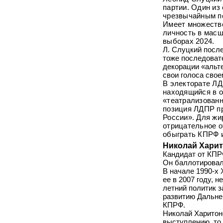
партии. Один из
чрезвычайным по
Имеет множество
личность в масш
выборах 2024.
Л. Слуцкий после
тоже последоват
декорации «альт
свои голоса свое
В электорате ЛД
находящийся в о
«театрализованн
позиция ЛДПР пр
России». Для жи
отрицательное о
обыграть КПРФ и
Николай Хари
Кандидат от КПР
Он баллотировалс
В начале 1990-х 
ее в 2007 году, 
летний политик з
развитию Дальне
КПРФ.
Николай Харитон
выступлению, то 