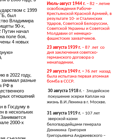
Июль-август 1944 г.
– 82 – летие
освобождения Рабоче-
ударством с 1999
Крестьянской Красной Армией, в
ГБ, был
результате 10- и Сталинских
дство Владимира
Ударов, Советской Белоруссии,
ищеты 90-х,
Советской Украины и Советской
2 Путин начал
Молдавии от немецко-
на поле боя,
фашистских захватчиков.
чены 4 новых
23 августа 1939 г.
– 87 лет со
одную»
дня заключения советско-
А
германского договора о
ненападении.
29 августа 1949 г. –
76 лет назад
ю в 2022 году,
была испытана первая атомная
к занимал разные
бомба в СССР.
я РФ в
ественного
30 августа 1918 г.
- Злодейское
одных отношений
покушение эсерки Каплан на
жизнь В.И.Ленина в г. Москве.
н в Госдуму в
ен в нескольких
31 августа 1919 г.
– 107 лет
 Занимается
зверской казни
чале 2000-х
белогвардейцами генерала
Деникина Григория
Григорьевича Анджиевского –
тая съездом