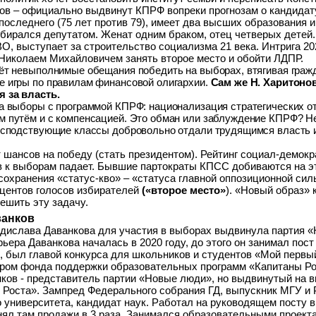
ов – официально выдвинут КПРФ вопреки прогнозам о кандидат
оследнего (75 лет против 79), имеет два высших образования и
избирался депутатом. Женат одним браком, отец четверых детей
, выступает за строительство социализма 21 века. Интрига 20
 Николаем Михайловичем занять второе место и обойти ЛДПР.
ёт невыполнимые обещания победить на выборах, втягивая граж
е игры по правилам финансовой олигархии.
Сам же Н. Харитоно
я за власть.
а выборы с программой КПРФ: национализация стратегических о
м путём и с компенсацией. Это обман или заблуждение КПРФ? Н
господствующие классы добровольно отдали трудящимся власть 
 шансов на победу (стать президентом). Рейтинг социал-демок
 к выборам падает. Бывшие партократы КПСС добиваются на э
 сохранения «статус-кво» – «статуса главной оппозиционной сил
оцентов голосов избирателей
(«второе место»
). «Новый образ» 
ешить эту задачу.
ванков
дислава Даванкова для участия в выборах выдвинула партия 
ьера Даванкова началась в 2020 году, до этого он занимал пост
c, был главой конкурса для школьников и студентов «Мой первый
ором фонда поддержки образовательных программ «Капитаны Ро
ков - представитель партии «Новые люди», но выдвинутый на в
 Роста». Зампред Федерального собрания ГД, выпускник МГУ и 
 университета, кандидат наук. Работал на руководящем посту 
нял там продажи в 3 раза. Занимался образовательными проект