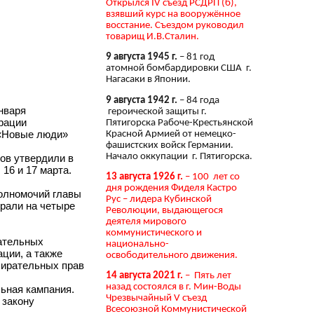
Открылся IV съезд РСДРП (б),
взявший курс на вооружённое
восстание. Съездом руководил
товарищ И.В.Сталин.
9 августа 1945 г.
– 81 год
атомной бомбардировки США г.
Нагасаки в Японии.
9 августа 1942 г.
– 84 года
нваря
героической защиты г.
рации
Пятигорска Рабоче-Крестьянской
Красной Армией от немецко-
 «Новые люди»
фашистских войск Германии.
Начало оккупации г. Пятигорска.
ов утвердили в
16 и 17 марта.
13 августа 1926 г.
– 100 лет со
дня рождения Фиделя Кастро
полномочий главы
Рус – лидера Кубинской
ирали на четыре
Революции, выдающегося
деятеля мирового
коммунистического и
рательных
национально-
ции, а также
освободительного движения.
бирательных прав
14 августа 2021 г.
– Пять лет
назад состоялся в г. Мин-Воды
ьная кампания.
Чрезвычайный V съезд
 закону
Всесоюзной Коммунистической
.