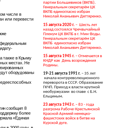
партии Большевиков (ВКПБ).
Генеральным секретарём ЦК
ВКПБ единогласно избран
том числе в
Николай Ананьевич Дегтяренко.
ан или перевести
15 августа 2020 г.
– Шесть лет
назад состоялся Чречвычайный
акже
Пленум ЦК ВКПБ в г. Мин-Воды.
Генеральным секретарём ЦК
ВКПБ единогласно избран
с федеральным
Николай Ананьевич Дегтяренко.
дидату-
15 августа 1945 г.
– Отмечается в
 а также в Крыму
КНДР как День возрождения
нных местах. Не
Родины.
изированных
удут оборудованы
19-21 августа 1991 г.
– 35 лет
начала контрреволюционного
 недееспособных
переворота в СССР. Образование
ГКЧП. Приход к власти крупной
необуржуазии во главе с Б.Н.
Ельциным.
23 августа 1943 г.
– 83 - года
тин сообщил 8
разгрома Рабоче-Крестьянской
поддержку более
Красной Армией немецко-
держала «Единая
фашистских войск в битве на
Курской дуге.
и в 2000 году, в