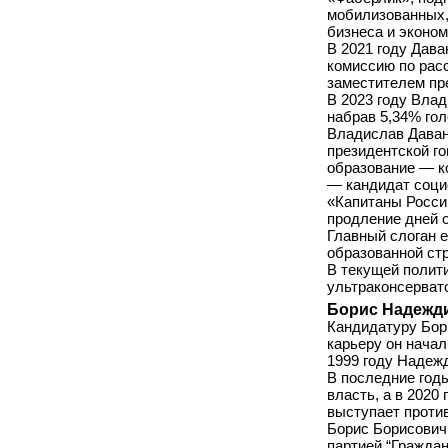
мобилизованных,
бизнеса и эконом
В 2021 году Дава
комиссию по рас
заместителем пр
В 2023 году Вла
набрав 5,34% го
Владислав Даван
президентской г
образование — к
— кандидат социо
«Капитаны Росси
продление дней 
Главный слоган 
образованной ст
В текущей полит
ультраконсервато
Борис Надежд
Кандидатуру Бор
карьеру он начал
1999 году Надеж
В последние год
власть, а в 2020
выступает против
Борис Борисович
партией “Граждан