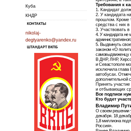
Требования к к
Куба
1. Кандидат долж
2. У кандидата н
КНДР
прошлом. Кроме т
КОНТАКТЫ
средства с них в
3. Участвовать в
nikolaj-
4. У кандидата не
административного
degtyarenko@yandex.ru
5. Выдвинуть свое
ШТАНДАРТ ВКПБ
законом «О полити
самовыдвиженцу ну
В ДНР, ЛНР, Херс
и Севастополе мо
исключила глава 
автобусах. Отмеч
дополнительной 
Принять участие 
и отбывающих ср
Все подписи нуж
Кто будет участ
Владимир Пут
О своем решении 
декабря. 18 дека
1,8 миллиона под
Россия».
Ранее Владимир П