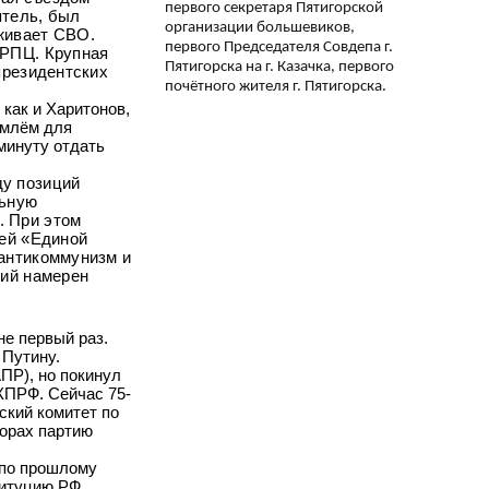
первого секретаря Пятигорской
ятель, был
организации большевиков,
живает СВО.
первого Председателя Совдепа г.
 РПЦ. Крупная
Пятигорска на г. Казачка, первого
президентских
почётного жителя г. Пятигорска.
как и Харитонов,
емлём для
минуту отдать
ду позиций
льную
. При этом
ией «Единой
 антикоммунизм и
кий намерен
не первый раз.
 Путину.
ПР), но покинул
 КПРФ. Сейчас 75-
ский комитет по
борах партию
 по прошлому
титуцию РФ.