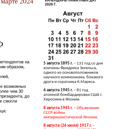
марте 2024
КАЛЕНДАРЬ ПАМЯТНЫХ ДАТ
2026 Г.
Ф
ретендентов на
5 августа 1895 г.
– 131 год со дня
ким образом,
кончины Фридриха Энгельса,
одного из основоположников
елей,
научного коммунизма, близкого
друга и соратника К.Маркса.
ке возможных
6 августа 1945 г.
– 81 год
олее чем 30
атомной бомбардировки США г.
президента, до
Хиросима в Японии.
е смогли
8 августа 1945 г.
– Объявление
ца:
СССР войны
империалистической Японии.
8 августа (26 июля) 1917 г.
–