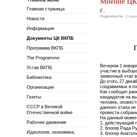
Мнение ЦК 
ГЛАВНОЕ МЕНЮ
г.
Главная страница
Подробности
Созда
Новости
Информация
Документы ЦК ВКПБ
Программа ВКПБ
The Programme
Вечером 1 январ
Устав ВКПБ
участие в выбор
заявочный этап 
Библиотека
До этого, 27 дек
создаваемых в п
Организации
Как сообщил ран
Газеты
кандидатов на вы
человек, оповест
СССР в Великой
данного этапа не
Отечественной войне
провести собрани
На данный момен
Рабочее движение
1. действующий 
2. блогер Рада Р
Идеология, экономика,
3. блогер Анатол