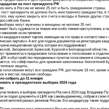
андидатам на пост президента РФ
ен жить в России не менее 25 лет и быть гражданином страны.
а пост президента не должно быть иностранного гражданства, в 
ого, ему нужно закрыть все счета и вклады в банках других стр
 российские банки.
 выборах могут мужчины и женщины не моложе 35 лет.
 может быть судимости за тяжкие или особо тяжкие преступления, а т
 наказания за экстремизм.
го кандидата может партия, имеющая на это право в соответствии 
ческих партиях». А вот для подачи документов на регистрацию кан
жна инициативная группа, которая его поддерживает.
онской, Запорожской, Брянской, Курской и Белгородской областях,
гут применяться придомовое голосование и голосование в отдале
ЦИК и обустройство передвижных пунктов голосования в специал
ается, что сейф-пакеты для хранения заполненных бюллетеней б
степенью защиты.
в голосовании могут все граждане РФ, достигшие 18 лет, кроме
ок в местах лишения свободы.
но собрать до 31 января
вовать в президентских выборах 2024 года
ин
участвовать в выборах президента России в 2024 году Владимир Пу
бря он подал документы в ЦИК как самовыдвиженец, собрав в свою 
писей жителей разных регионов России. Его кандидатуру также под
утин занимал пост президента России четыре раза. Его выбирал