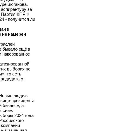
уре Зюганова.
 аспирантуру за
. Партия КПРФ
24 - получится ли
дан в
в не намерен
траслей
е бывало ещё в
и наворованное
ратизированной
тих выборах не
ы», то есть
кандидата от
«Новые люди».
 вице-президента
 бизнес», а
ссии».
ыборы 2024 года
Российского
в компании
ами, защищал