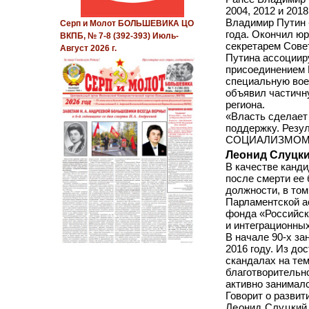
2004, 2012 и 2018
Владимир Путин 
Серп и Молот БОЛЬШЕВИКА ЦО
года. Окончил ю
ВКПБ, № 7-8 (392-393) Июль-
секретарем Сове
Август 2026 г.
Путина ассоцииру
присоединением 
специальную вое
объявил частичн
региона.
«Власть сделает 
поддержку. Резу
СОЦИАЛИЗМОМ» 
Леонид Слуцк
В качестве канди
после смерти ее
должности, в то
Парламентской а
фонда «Российск
и интеграционны
В начале 90-х з
2016 году. Из д
скандалах на те
благотворительн
активно занималс
Говорит о развит
Леонид Слуцкий 