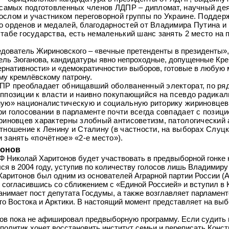
 самых подготовленных членов ЛДПР – дипломат, научный де
слом и участником переговорной группы по Украине. Поддер
 орденов и медалей, благодарностей от Владимира Путина и
табе государства, есть немаленький шанс занять 2 место на 
дователь Жириновского – «вечные претенденты в президенты», 
ель Зюганова, кандидатуры явно непроходные, допущенные Кр
ернативности» и «демократичности» выборов, готовые в любую 
му кремлёвскому патрону.
ПР преобладает обнищавший оболваненный электорат, по ря
ппозиции к власти и наивно покупающийся на псевдо радика
ую» националистическую и социальную риторику жириновцев
и голосовании в парламенте почти всегда совпадает с позиц
риновцев характерны злобный антисоветизм, патологический
тношение к Ленину и Сталину (в частности, на выборах Слуц
 занять «почётное» «2-е место»).
тонов
Ф Николай Харитонов будет участвовать в предвыборной гонке 
я в 2004 году, уступив по количеству голосов лишь Владимиру
Харитонов был одним из основателей Аграрной партии России (А
не согласившись со сближением с «Единой Россией» и вступил в
анимает пост депутата Госдумы, а также возглавляет парламент
го Востока и Арктики. В настоящий момент представляет на вы
ов пока не афишировал предвыборную программу. Если судить
политик хочет восстановить институт семьи и переписать Конс