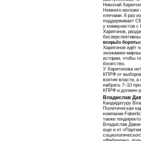
Николай Харитон
Немного моложе п
плечами. 8 раз 
поддерживает СВО
у коммунистов с
Харитонов, разда
бесперспективны
всерьёз боротьс
Харитонов идёт н
экономики мирны
истории, чтобы 
богатство.
У Харитонова нет
КПРФ от выборов
взятия власти, а
набрать 7–10 пр
КПРФ и должен р
Владислав Да
Кандидатуру Вла
Политическая кар
компании Faberli
также гендирект
Владислав Даван
еще и от «Партии
социологического
«Фаберлик», под