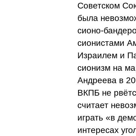
Советском Со
была невозмож
сионо-бандер
сионистами А
Израилем и Па
сионизм на ма
Андреева в 20
ВКПБ не рвётс
считает нево
играть «в дем
интересах уго