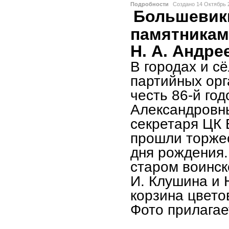
Подробности
Создано
14 Октябрь 
Большевик
памятникам
Н. А. Андре
В городах и с
партийных орг
честь 86-й го
Александровн
секретаря ЦК В
прошли торжес
дня рождения.
старом воинск
И. Клушина и 
корзина цвето
Фото прилагае