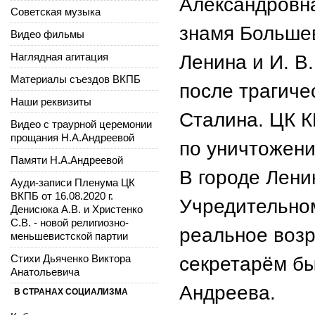
Александровн
Советская музыка
знамя Большев
Видео фильмы
Наглядная агитация
Ленина и И. В
Материалы съездов ВКПБ
после трагич
Наши реквизиты
Сталина. ЦК 
Видео с траурной церемонии
прощания Н.А.Андреевой
по уничтожен
Памяти Н.А.Андреевой
В городе Лени
Ауди-записи Пленума ЦК
ВКПБ от 16.08.2020 г.
Учредительно
Денисюка А.В. и Христенко
С.В. - новой религиозно-
реальное воз
меньшевистской партии
Стихи Дьяченко Виктора
секретарём б
Анатольевича
Андреева.
В СТРАНАХ СОЦИАЛИЗМА