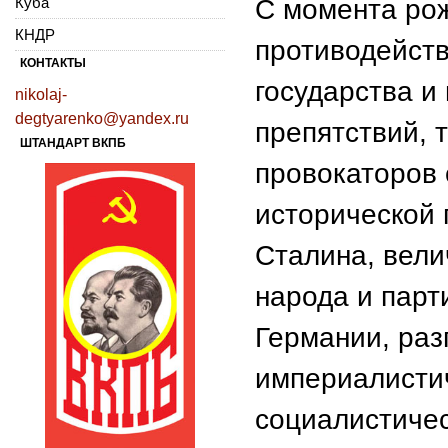
Куба
С момента рож
КНДР
противодейст
КОНТАКТЫ
государства и
nikolaj-
degtyarenko@yandex.ru
препятствий, 
ШТАНДАРТ ВКПБ
провокаторов 
исторической 
Сталина, вели
народа и парт
Германии, раз
империалистич
социалистичес