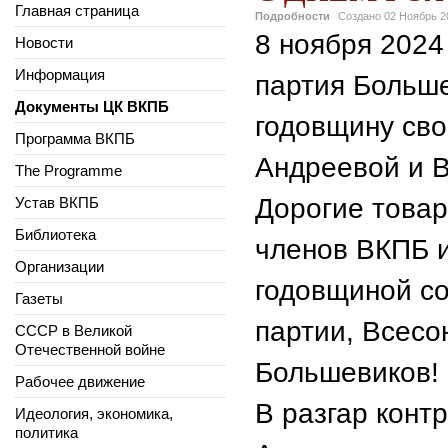
Главная страница
Подробности
Создано
02 Ноябрь 2
8 ноября 2024
Новости
Информация
партия Больше
Документы ЦК ВКПБ
годовщину сво
Программа ВКПБ
Андреевой и 
The Programme
Дорогие товар
Устав ВКПБ
Библиотека
членов ВКПБ и
Организации
годовщиной со
Газеты
партии, Всесо
СССР в Великой
Отечественной войне
Большевиков!
Рабочее движение
В разгар кон
Идеология, экономика,
политика