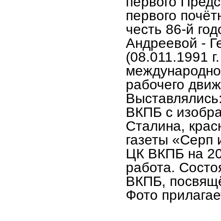
первого Предс
первого почётн
честь 86-й го
Андреевой - Г
(08.011.1991 г
международног
рабочего движ
Выставлялись
ВКПБ с изобра
Сталина, крас
газеты «Серп
ЦК ВКПБ на 20
работа. Состо
ВКПБ
,
посвящё
Фото прилагае