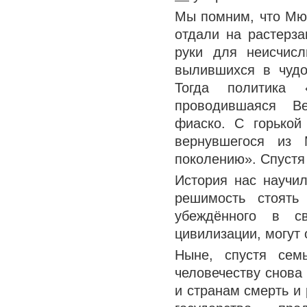
Мы помним, что Мюн
отдали на растерз
руки для неисчис
вылившихся в чудо
Тогда политика «
проводившаяся Ве
фиаско. С горькой
вернувшегося из
поколению». Спустя
История нас научи
решимость стоять
убеждённого в св
цивилизации, могут 
Ныне, спустя сем
человечеству снова
и странам смерть и