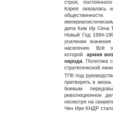
строя, постоянног
Корея оказалась 
общественнос
империалистически
дела Ким Ир Сена Т
Новый Год 1994-19
усилении значения
населения. Всё 
которой
армия воп
народа
. Политика 
стратегической лини
ТПК под руководств
претворять в жизнь
боевым передов
революционное дел
несмотря на свиреп
Чен Ире КНДР стала