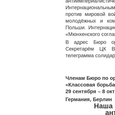
антиимпериали
Интернациональны
против мировой в
молодёжных и ком
Польши. Интернаци
«Мюнхенского согла
В адрес Бюро ор
Секретарём ЦК В
телеграмма солидар
Членам Бюро по ор
«Классовая борьб
29 сентября – 8 ок
Германия, Берлин
Наша 
ан