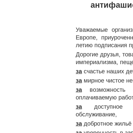
антифашис
Уважаемые организ
Европе, приуроченны
летию подписания п
Дорогие друзья, то
империализма, пеще
за
счастье наших де
за
мирное чистое не
за
возможность к
оплачиваемую работ
за
доступное ка
обслуживание,
за
добротное жильё 
за
уверенность в за