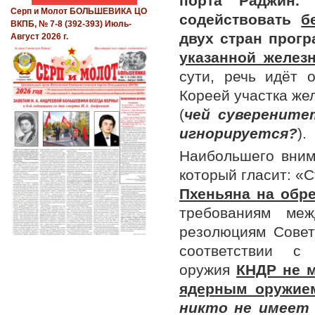
порта Раджин.
Серп и Молот БОЛЬШЕВИКА ЦО
содействовать
б
ВКПБ, № 7-8 (392-393) Июль-
двух стран прог
Август 2026 г.
указанной желез
сути, речь идёт 
Кореей участка же
(
чей суверените
игнорируется?
).
Наибольшего вним
который гласит: «
Пхеньяна на обр
требованиям меж
резолюциям Совет
соответствии с
оружия
КНДР не м
ядерным оружие
никто не имеет 