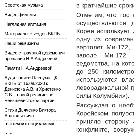
в кратчайшие срок
Советская музыка
Отметим, что пос
Видео фильмы
осуществляются д
Наглядная агитация
Корея использует
Материалы съездов ВКПБ
одну из современ
Наши реквизиты
вертолет Ми-172,
Видео с траурной церемонии
заводе. Ми-172 
прощания Н.А.Андреевой
ведомства, на ко
Памяти Н.А.Андреевой
до 250 километро
Ауди-записи Пленума ЦК
используются вла
ВКПБ от 16.08.2020 г.
леворадикальной 
Денисюка А.В. и Христенко
С.В. - новой религиозно-
силы Колумбии»).
меньшевистской партии
Рассуждая о необ
Стихи Дьяченко Виктора
Корейском полуос
Анатольевича
приняло сторону 
В СТРАНАХ СОЦИАЛИЗМА
конфликте, воору