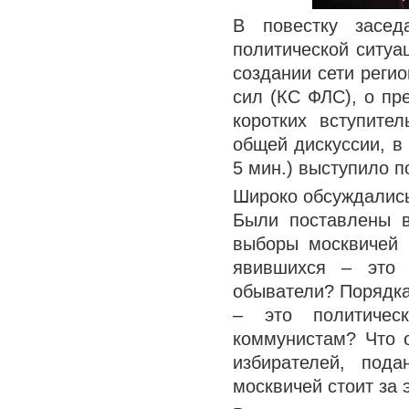
В повестку засе
политической ситуа
создании сети реги
сил (КС ФЛС), о пр
коротких вступите
общей дискуссии, в
5 мин.) выступило п
Широко обсуждались
Были поставлены 
выборы москвичей 
явившихся – это 
обыватели? Порядка
– это политичес
коммунистам? Что 
избирателей, под
москвичей стоит за