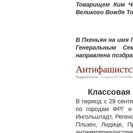
Товарищем Ким Ч
Великого Вождя То
В Пхеньян на имя
Генеральным Се
направлена поздр
Антифашистск
Подробности
Создано
29 Сентябрь
Классовая
В период с 29 сент
по городам ФРГ и
Ингольштадт, Регенс
Пльзен, Лидице, П
антиимпериали