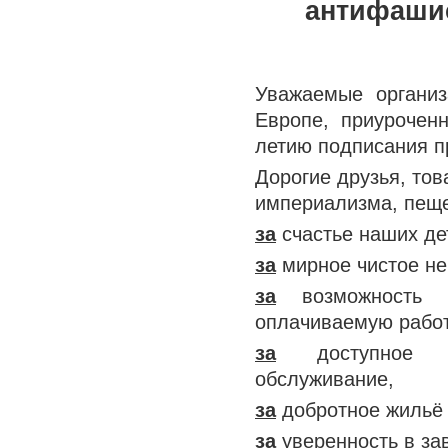
антифашис
Уважаемые организ
Европе, приуроченны
летию подписания п
Дорогие друзья, то
империализма, пеще
за
счастье наших де
за
мирное чистое не
за
возможность к
оплачиваемую работ
за
доступное ка
обслуживание,
за
добротное жильё 
за
уверенность в за