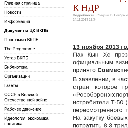
Главная страница
К НДР
Новости
Подробности
Создано
15 Ноябрь 2
14.11.2013 19:34
Информация
Документы ЦК ВКПБ
Программа ВКПБ
13 ноября 2013 го
The Programme
Пак Кын Хе пре
Устав ВКПБ
официальным визи
Библиотека
принято
Совместно
Организации
В заявлении, в час
Газеты
стран, которое п
«Рособоронэкспор
СССР в Великой
Отечественной войне
истребители Т-50 
Рабочее движение
пересмотренного т
На закупку боевы
Идеология, экономика,
политика
потратить 8,3 трил