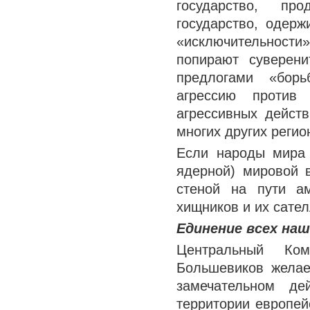
государство, пр
государство, одерж
«исключительности
попирают суверени
предлогами «бор
агрессию против 
агрессивных дейст
многих других регио
Если народы мира 
ядерной) мировой 
стеной на пути а
хищников и их сател
Единение всех наш
Центральный Ком
Большевиков желае
замечательном де
территории европей