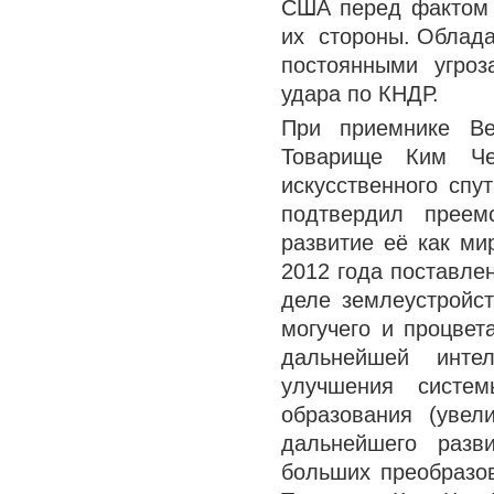
США перед фактом о
их стороны. Облада
постоянными угро
удара по КНДР.
При приемнике В
Товарище Ким Ч
искусственного спу
подтвердил преем
развитие её как м
2012 года поставле
деле землеустройст
могучего и процвет
дальнейшей инте
улучшения систем
образования (уве
дальнейшего разв
больших преобразо