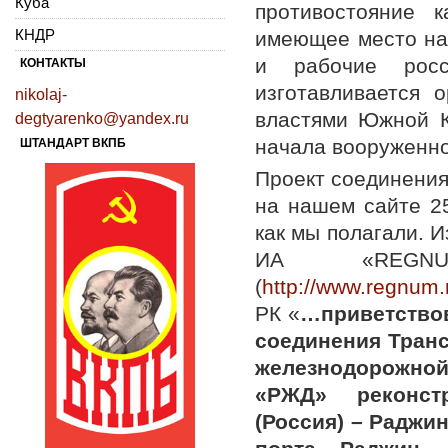
Куба
противостояние к
КНДР
имеющее место на
и рабочие росс
КОНТАКТЫ
изготавливается 
nikolaj-
властями Южной К
degtyarenko@yandex.ru
начала вооруженно
ШТАНДАРТ ВКПБ
Проект соединения
на нашем сайте 25
как мы полагали. И
ИА «REGN
(
http://www.regnum.
РК «
…приветствов
соединения Транс
железнодорожной
«РЖД» реконст
(Россия) – Раджи