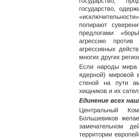
государство, пр
государство, одерж
«исключительности
попирают суверени
предлогами «бор
агрессию против 
агрессивных дейст
многих других регио
Если народы мира 
ядерной) мировой 
стеной на пути а
хищников и их сател
Единение всех наш
Центральный Ком
Большевиков желае
замечательном де
территории европей