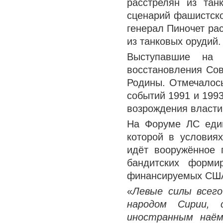
расстрелян из тан
сценарий фашистског
генерал Пиночет ра
из танковых орудий.
Выступавшие на
восстановления Сов
Родины. Отмечалос
событий 1991 и 1993
возрождения власти
На Форуме ЛС един
которой в условия
идёт вооружённое 
бандитских форми
финансируемых СШ
«
Левые силы всего
народом Сирии, 
иностранным наём