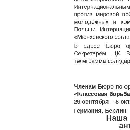
Интернациональны
против мировой в
молодёжных и ком
Польши. Интернаци
«Мюнхенского согла
В адрес Бюро ор
Секретарём ЦК В
телеграмма солидар
Членам Бюро по ор
«Классовая борьб
29 сентября – 8 ок
Германия, Берлин
Наша 
ан