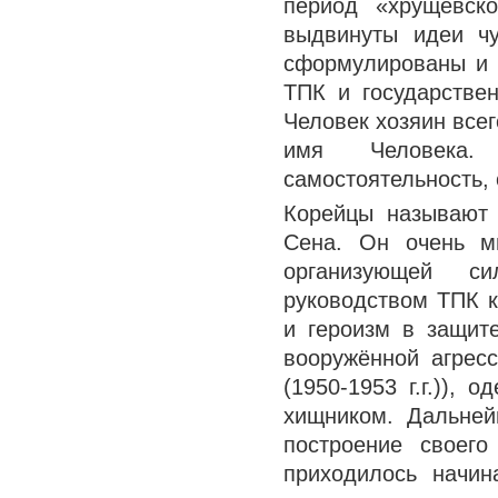
период «хрущёвск
выдвинуты идеи ч
сформулированы и 
ТПК и государствен
Человек хозяин все
имя Человека. 
самостоятельность,
Корейцы называют
Сена. Он очень м
организующей си
руководством ТПК 
и героизм в защит
вооружённой агрес
(1950-1953 г.г.)),
хищником. Дальне
построение своего
приходилось начин