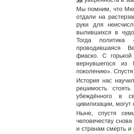
Мы помним, что Мюн
отдали на растерз
руки для неисчис
вылившихся в чудо
Тогда политика «
проводившаяся Ве
фиаско. С горькой
вернувшегося из
поколению». Спустя
История нас научи
решимость стоять
убеждённого в св
цивилизации, могут 
Ныне, спустя сем
человечеству снова
и странам смерть и