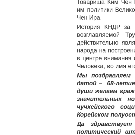
Товарища Ким Чен 
им политики Велик
Чен Ира.
История КНДР за 
возглавляемой Тр
действительно явля
народа на построени
в центре внимания 
Человека, во имя ег
Мы поздравляем 
датой – 68-летие
души желаем граж
значительных н
чучхейского со
Корейском полуост
Да здравствует
политический шт