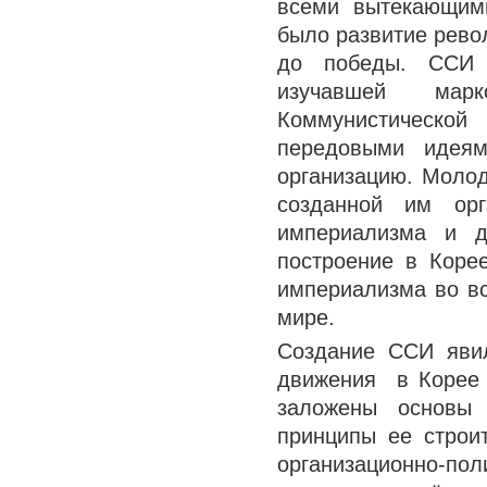
всеми вытекающим
было развитие рево
до победы. ССИ с
изучавшей маркс
Коммунистическо
передовыми идея
организацию. Моло
созданной им орг
империализма и д
построение в Коре
империализма во вс
мире.
Создание ССИ явил
движения в Корее 
заложены основы 
принципы ее строи
организационно-пол