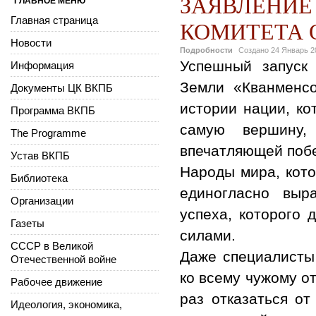
ЗАЯВЛЕНИЕ
ГЛАВНОЕ МЕНЮ
Главная страница
КОМИТЕТА 
Новости
Подробности
Создано
24 Январь 2
Успешный запуск 
Информация
Земли «Кванменс
Документы ЦК ВКПБ
истории нации, ко
Программа ВКПБ
самую вершину,
The Programme
впечатляющей побе
Устав ВКПБ
Народы мира, кото
Библиотека
единогласно выр
Организации
успеха, которого
Газеты
силами.
СССР в Великой
Даже специалисты
Отечественной войне
ко всему чужому о
Рабочее движение
раз отказаться о
Идеология, экономика,