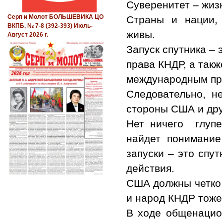
Суверенитет – жиз
Серп и Молот БОЛЬШЕВИКА ЦО
Страны и нации,
ВКПБ, № 7-8 (392-393) Июль-
живы.
Август 2026 г.
Запуск спутника –
права КНДР, а так
международным пр
Следовательно, н
стороны США и дру
Нет ничего глупе
найдет понимание
запуски – это спу
действия.
США должны четко 
и народ КНДР тоже
В ходе общенацио