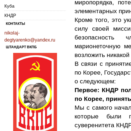
миропорядка, пот
Куба
элементарных прин
КНДР
Кроме того, это у
КОНТАКТЫ
силу своей мисси
nikolaj-
безопасность ч
degtyarenko@yandex.ru
марионеточную ме
ШТАНДАРТ ВКПБ
возложить никакой
В связи с принят
по Корее, Государ
о следующем:
Первое: КНДР по
по Корее, принят
Мы с самого начал
которые были 
суверенитета КНДР