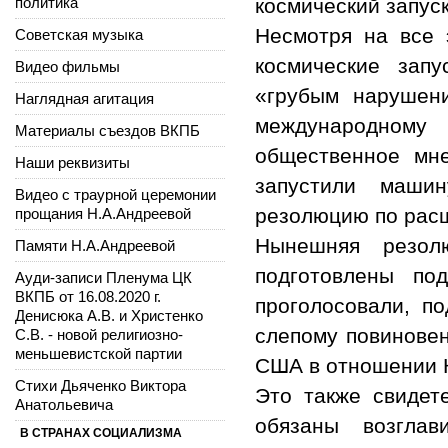
политика
космический запуск
Несмотря на все
Советская музыка
космические зап
Видео фильмы
«грубым нарушен
Наглядная агитация
международному
Материалы съездов ВКПБ
общественное мне
Наши реквизиты
запустили маши
Видео с траурной церемонии
резолюцию по рас
прощания Н.А.Андреевой
Нынешняя резол
Памяти Н.А.Андреевой
подготовлены п
Ауди-записи Пленума ЦК
ВКПБ от 16.08.2020 г.
проголосовали, по
Денисюка А.В. и Христенко
слепому повиновен
С.В. - новой религиозно-
меньшевистской партии
США в отношении 
Стихи Дьяченко Виктора
Это также свидет
Анатольевича
обязаны возглав
В СТРАНАХ СОЦИАЛИЗМА