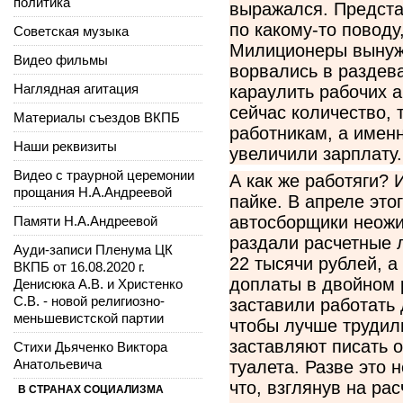
политика
выражался. Предста
по какому-то поводу
Советская музыка
Милиционеры вынужд
Видео фильмы
ворвались в раздев
Наглядная агитация
караулить рабочих а
сейчас количество, 
Материалы съездов ВКПБ
работникам, а именн
Наши реквизиты
увеличили зарплату.
Видео с траурной церемонии
А как же работяги?
прощания Н.А.Андреевой
пайке. В апреле это
автосборщики неожи
Памяти Н.А.Андреевой
раздали расчетные 
Ауди-записи Пленума ЦК
22 тысячи рублей, а
ВКПБ от 16.08.2020 г.
доплаты в двойном 
Денисюка А.В. и Христенко
С.В. - новой религиозно-
заставили работать
меньшевистской партии
чтобы лучше трудил
заставляют писать 
Стихи Дьяченко Виктора
Анатольевича
туалета. Разве это 
что, взглянув на ра
В СТРАНАХ СОЦИАЛИЗМА