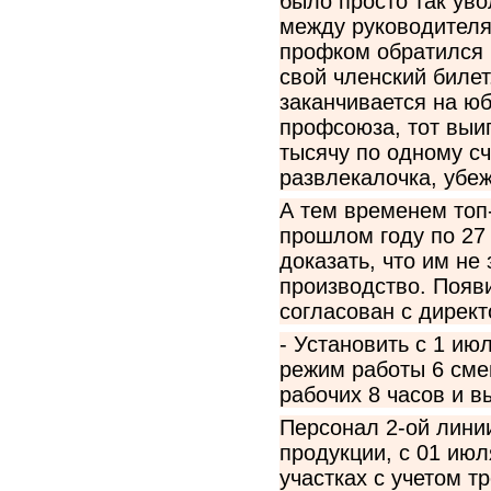
было просто так уво
между руководителя
профком обратился к
свой членский билет
заканчивается на ю
профсоюза, тот выиг
тысячу по одному сч
развлекалочка, убеж
А тем временем топ
прошлом году по 27
доказать, что им не
производство. Появи
согласован с дирек
- Установить с 1 ию
режим работы 6 сме
рабочих 8 часов и 
Персонал 2-ой лини
продукции, с 01 июл
участках с учетом т