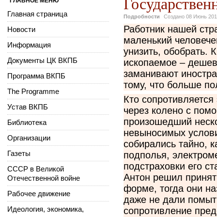
Государствен
ГЛАВНОЕ МЕНЮ
Главная страница
Подробности
Создано
08 Июнь 20
Работник нашей стр
Новости
маленький человечек
Информация
унизить, обобрать. 
Документы ЦК ВКПБ
ископаемое – дешев
заманивают иностра
Программа ВКПБ
тому, что больше п
The Programme
Кто сопротивляется 
Устав ВКПБ
через колено c пом
произошедший неско
Библиотека
невыносимых услови
Организации
собирались тайно, 
Газеты
подполья, электроме
подстраховки его ст
СССР в Великой
Антон решил принять
Отечественной войне
форме, тогда они н
Рабочее движение
даже не дали помыт
Идеология, экономика,
сопротивление предс