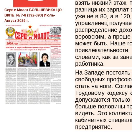
взять нижний этаж, т
разница их зарплат
Серп и Молот БОЛЬШЕВИКА ЦО
уже не в 80, а в 120
ВКПБ, № 7-8 (392-393) Июль-
Август 2026 г.
управленец получае
распределение дохо
воровским, а проще 
может быть. Наше г
привлекательности,
словами, как за зан
работника.
На Западе постоять 
свободных профсоюз
стать на ноги. Согл
Трудовому кодексу 
допускаются только 
больше половины тр
видеть. Это коллек
кабинетных специал
предприятие.