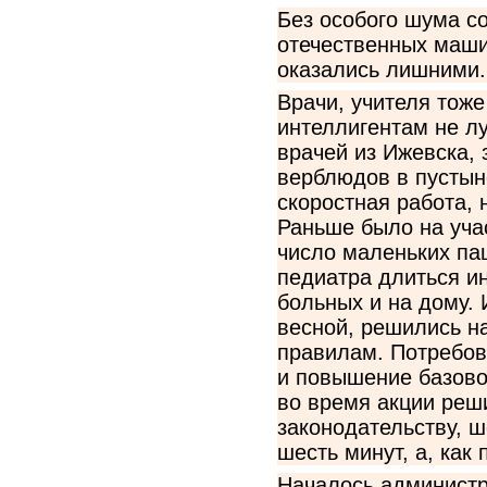
Без особого шума с
отечественных машин
оказались лишними. 
Врачи, учителя тож
интеллигентам не л
врачей из Ижевска, 
верблюдов в пустын
скоростная работа, 
Раньше было на учас
число маленьких пац
педиатра длиться ин
больных и на дому. 
весной, решились на
правилам. Потребо
и повышение базово
во время акции реши
законодательству, ш
шесть минут, а, как 
Началось администр