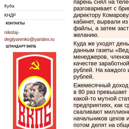
парень снял на теле
Куба
разговаривает с бри
директору Комарову
КНДР
кабинет, вырвали и
КОНТАКТЫ
файлы, а затем зас
nikolaj-
желанию.
degtyarenko@yandex.ru
Куда же уходят ден
ШТАНДАРТ ВКПБ
данным газеты «Ведо
менеджеров, членов
качестве заработно
рублей. На каждого
рублей.
Ежемесячный доход 
в 80 раз превышает 
какой-то мутной ста
предприятиях, как с
сваливают миллионы
начальников цехов и
потом делят на общ