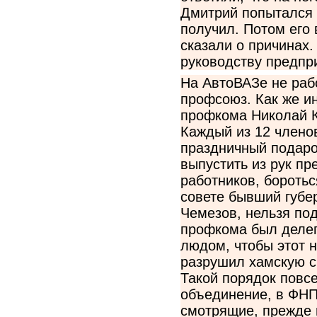
Дмитрий попытался у
получил. Потом его 
сказали о причинах
руководству предпр
На АвтоВАЗе не рабо
профсоюз. Как же и
профкома Николай К
Каждый из 12 членов
праздничный подарок
выпустить из рук пр
работников, боротьс
совете бывший губе
Чемезов, нельзя по
профкома был делег
людом, чтобы этот н
разрушил хамскую с
Такой порядок повс
объединение, в ФНП
смотрящие, прежде 