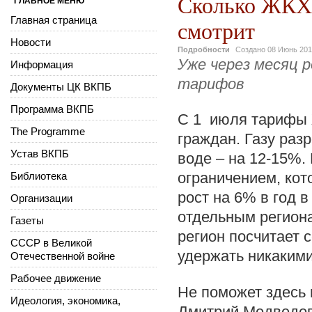
Сколько ЖКХ 
ГЛАВНОЕ МЕНЮ
Главная страница
смотрит
Новости
Подробности
Создано
08 Июнь 20
Уже через месяц 
Информация
тарифов
Документы ЦК ВКПБ
Программа ВКПБ
С 1 июля тарифы 
The Programme
граждан. Газу раз
Устав ВКПБ
воде – на 12-15%.
ограничением, кот
Библиотека
рост на 6% в год в
Организации
отдельным региона
Газеты
регион посчитает 
СССР в Великой
удержать никакими
Отечественной войне
Рабочее движение
Не поможет здесь 
Идеология, экономика,
Дмитрий Медведев