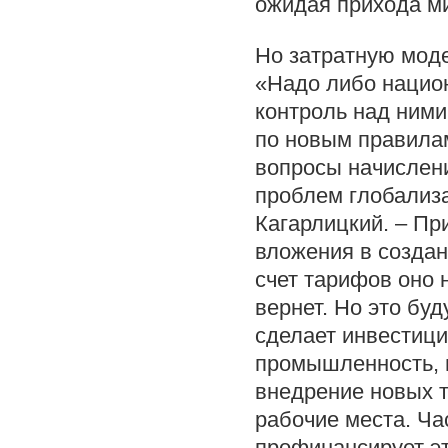
ожидая прихода м
Но затратную мод
«Надо либо нацио
контроль над ним
по новым правилам
вопросы начислени
проблем глобализ
Кагарлицкий. – Пр
вложения в создан
счет тарифов оно 
вернет. Но это бу
сделает инвестици
промышленность, н
внедрение новых т
рабочие места. Ча
профинансирует эт