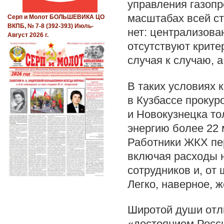
управления газопр
масштабах всей ст
Серп и Молот БОЛЬШЕВИКА ЦО
ВКПБ, № 7-8 (392-393) Июль-
нет: централизова
Август 2026 г.
отсутствуют крите
случая к случаю, а
В таких условиях 
в Кузбассе прокур
и Новокузнецка то
энергию более 22 
Работники ЖКХ пер
включая расходы 
сотрудников и, от
Легко, наверное, 
Широтой души отл
«достоянием Росс