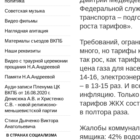
политика
Федеральной служ
Советская музыка
транспорта – под
Видео фильмы
роста тарифов».
Наглядная агитация
Материалы съездов ВКПБ
Требований, огра
много, но тарифы 
Наши реквизиты
так рос, как тариф
Видео с траурной церемонии
прощания Н.А.Андреевой
цена газа для нас
14-16, электроэне
Памяти Н.А.Андреевой
– в 13-15 раз. И 
Ауди-записи Пленума ЦК
ВКПБ от 16.08.2020 г.
инфляцию. Только 
Денисюка А.В. и Христенко
тарифов ЖКХ сост
С.В. - новой религиозно-
меньшевистской партии
в полтора раза.
Стихи Дьяченко Виктора
Анатольевича
Жалобы коммуналь
ямщика: 42% водов
В СТРАНАХ СОЦИАЛИЗМА