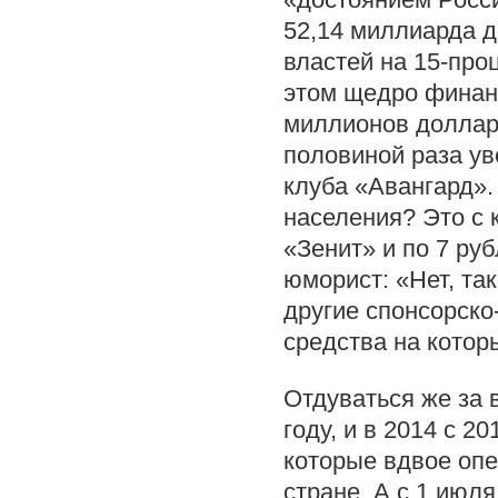
52,14 миллиарда д
властей на 15-про
этом щедро финанс
миллионов долларо
половиной раза ув
клуба «Авангард».
населения? Это с 
«Зенит» и по 7 руб
юморист: «Нет, так
другие спонсорско
средства на котор
Отдуваться же за 
году, и в 2014 с 2
которые вдвое опе
стране. А с 1 июл