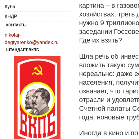
картина – в газов
Куба
хозяйствах, треть
КНДР
нужно 9 триллион
КОНТАКТЫ
заседании Госсове
nikolaj-
Где их взять?
degtyarenko@yandex.ru
ШТАНДАРТ ВКПБ
Шла речь об инвес
вложить такую сум
нереально: даже е
населения, получи
означает, что тар
отрасли и удовлет
Счетной палаты Се
года, ноновые труб
Иногда в кино и п