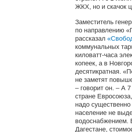
ЖКХ, но и скачок 
Заместитель генер
по направлению «
рассказал
«Свобод
коммунальных тари
киловатт-часа эле
копеек, а в Новго
десятикратная. «П
не заметят повыше
– говорит он. – А 
стране Евросоюза,
надо существенно
население не выде
водоснабжением. В
Дагестане, стоимо