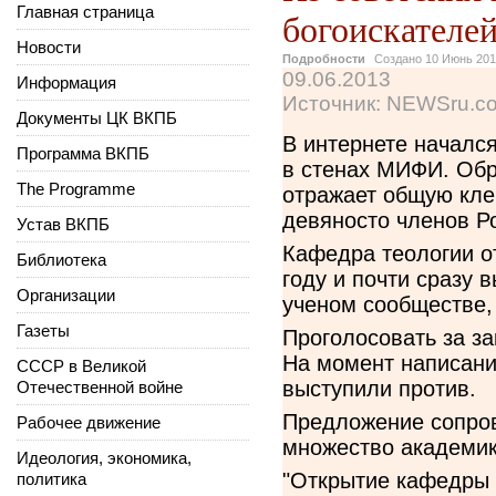
Главная страница
богоискателе
Новости
Подробности
Создано
10 Июнь 20
09.06.2013
Информация
Источник: NEWSru.c
Документы ЦК ВКПБ
В интернете началс
Программа ВКПБ
в стенах МИФИ. Обр
The Programme
отражает общую кле
девяносто членов Р
Устав ВКПБ
Кафедра теологии 
Библиотека
году и почти сразу
Организации
ученом сообществе,
Газеты
Проголосовать за з
На момент написани
СССР в Великой
выступили против.
Отечественной войне
Предложение сопро
Рабочее движение
множество академик
Идеология, экономика,
"Открытие кафедры 
политика