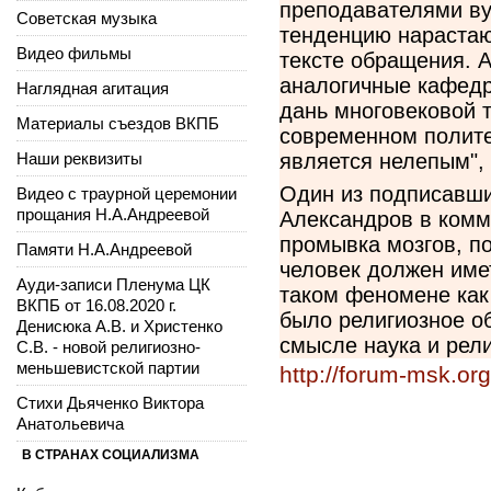
преподавателями ву
Советская музыка
тенденцию нарастаю
Видео фильмы
тексте обращения. А
аналогичные кафедр
Наглядная агитация
дань многовековой т
Материалы съездов ВКПБ
современном полите
Наши реквизиты
является нелепым", 
Один из подписавши
Видео с траурной церемонии
прощания Н.А.Андреевой
Александров в комме
промывка мозгов, по
Памяти Н.А.Андреевой
человек должен име
Ауди-записи Пленума ЦК
таком феномене как 
ВКПБ от 16.08.2020 г.
было религиозное об
Денисюка А.В. и Христенко
смысле наука и рели
С.В. - новой религиозно-
меньшевистской партии
http://forum-msk.or
Стихи Дьяченко Виктора
Анатольевича
В СТРАНАХ СОЦИАЛИЗМА