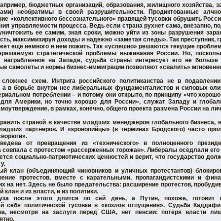
апример, бюджетных организаций, образования, жилищного хозяйства, з
ами) необратимы в своей разрушительности. Продиктованные алчно
ие «коллективного бессознательного» правящей тусовки обрушить Росси
ния управляемости процесса. Ведь если страна рухнет сама, внезапно, п
уничтожить ее самим, зная сроки, можно уйти из зоны разрушения зара
сть, максимизируя доходы и надежно «заметая следы». Так преступник, г
ожет еще немного в нем пожить. Так «успешно» решаются текущие пробле
решаемую стратегической проблемы выживания России. Но, посколь
т награбленное на Западе, судьба страны интересует его не больш
ые самолеты и нормы бизнес-иммиграции позволяют «свалить» мгновенн
 сложнее схем. Интрига российского политиканства не в подавлени
, а в борьбе внутри нее либеральных фундаменталистов и силовых оли
риальном потреблении – и потому они открыто, по принципу «что хорошо 
для Америки, но точно хорошо для России», служат Западу и глобал
амоутверждение, в рамках, конечно, общего проекта размена России на ли
авить страной в качестве младших менеджеров глобального бизнеса, в
ладших партнеров. И «кровопийцы» (в терминах Бродского) часто про
«ворюги».
ведева от превращения из «технического» в полноценного президе
 совпала с протестом «рассерженных горожан». Либералы оседлали его 
тся социально-патриотических ценностей и верит, что государство долж
су.
ый клан (объединяющий чиновников и уличных протестантов) блокиро
рение протестов, вместе с карательными, пропагандистскими и фин
их на нет. Здесь не было предательства: расширение протестов, пробуди
клан и из власти, и из политики.
ауза после этого длится по сей день, а Путин, похоже, готовит 
й себя политической тусовки в «козлов отпущения». Судьба Каддафи
ва, несмотря на заслуги перед США, нет пенсии: потеря власти ли
ятно.