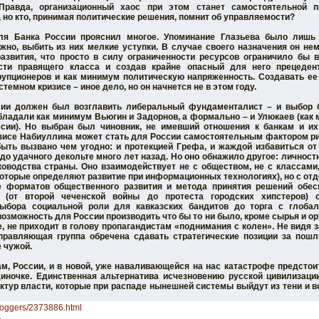
Правда, организационный хаос при этом станет самостоятельной 
, но кто, принимая политические решения, помнит об управляемости?
ля Банка России прояснил многое. Упоминание Глазьева было лишь 
жно, выбить из них мелкие уступки. В случае своего назначения он н
азвития, что просто в силу ограниченности ресурсов ограничило бы в
асти правящего класса и создав крайне опасный для него прецеден
рупционеров и как минимум политическую напряженность. Создавать ее
истемном кризисе – иное дело, но он начнется не в этом году.
ии должен был возглавить либеральный фундаменталист – и выбор 
ладали как минимум Вьюгин и Задорнов, а формально – и Улюкаев (как
сии). Но выбран был чиновник, не имевший отношения к банкам и и
зисе Набиуллина может стать для России самостоятельным фактором ри
быть вызвано чем угодно: и протекцией Грефа, и жаждой избавиться от
 до удачного декольте много лет назад. Но оно обнажило другое: личност
оводства страны. Оно взаимодействует не с обществом, не с классами,
которые определяют развитие при информационных технологиях), но с о
е форматов общественного развития и метода принятия решений обес
д (от второй чеченской войны до протеста городских хипстеров) с
ыбора социальной роли для кавказских бандитов до торга с глоба
озможность для России производить что бы то ни было, кроме сырья и ор
е, не приходит в голову пропагандистам «поднимания с колен». Не видя
правляющая группа обречена сдавать стратегические позиции за пош
е чужой.
нам, России, и в новой, уже наваливающейся на нас катастрофе предсто
диночке. Единственная альтернатива исчезновению русской цивилизации
тур власти, которые при распаде нынешней системы выйдут из тени и в
bloggers/2373886.html