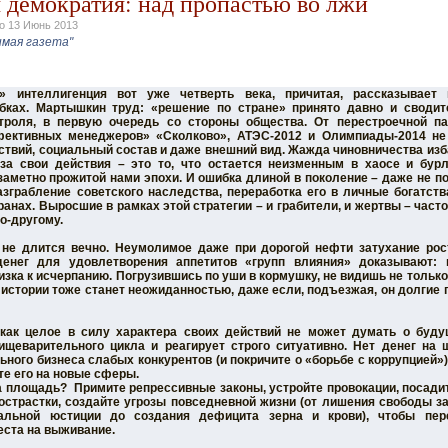
 демократия: над пропастью во лжи
но
13 Июнь 2013
имая газета"
» интеллигенция вот уже четверть века, причитая, рассказывает 
ках. Мартышкин труд: «решение по стране» принято давно и своди
троля, в первую очередь со стороны общества. От перестроечной п
ективных менеджеров» «Сколково», АТЭС-2012 и Олимпиады-2014 не
йствий, социальный состав и даже внешний вид. Жажда чиновничества изб
 за свои действия – это то, что остается неизменным в хаосе и бурл
аметно прожитой нами эпохи. И ошибка длиной в поколение – даже не пол
азграбление советского наследства, переработка его в личные богатств
нах. Выросшие в рамках этой стратегии – и грабители, и жертвы – часто
о-другому.
 не длится вечно. Неумолимое даже при дорогой нефти затухание рос
денег для удовлетворения аппетитов «групп влияния» доказывают:
зка к исчерпанию. Погрузившись по уши в кормушку, не видишь не только
истории тоже станет неожиданностью, даже если, подъезжая, он долгие 
как целое в силу характера своих действий не может думать о буд
ищеварительного цикла и реагирует строго ситуативно. Нет денег на
ьного бизнеса слабых конкурентов (и покричите о «борьбе с коррупцией»
те его на новые сферы.
 площадь? Примите репрессивные законы, устройте провокации, посадит
острастки, создайте угрозы повседневной жизни (от лишения свободы з
альной юстиции до создания дефицита зерна и крови), чтобы пе
еста на выживание.