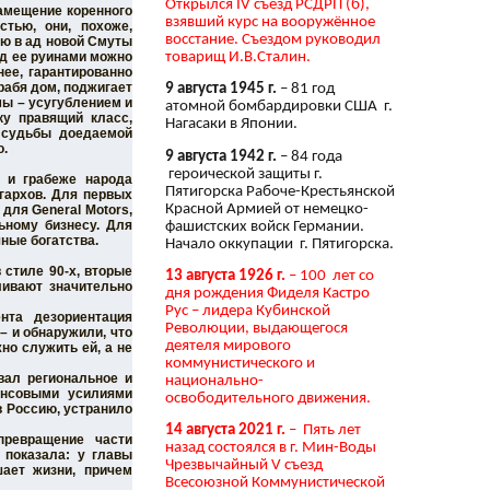
Открылся IV съезд РСДРП (б),
амещение коренного
взявший курс на вооружённое
стью, они, похоже,
восстание. Съездом руководил
ю в ад новой Смуты
товарищ И.В.Сталин.
од ее руинами можно
нее, гарантированно
рабя дом, поджигает
9 августа 1945 г.
– 81 год
мы – усугублением и
атомной бомбардировки США г.
ку правящий класс,
Нагасаки в Японии.
е судьбы доедаемой
о.
9 августа 1942 г.
– 84 года
героической защиты г.
и и грабеже народа
Пятигорска Рабоче-Крестьянской
гархов. Для первых
Красной Армией от немецко-
для General Motors,
ьному бизнесу. Для
фашистских войск Германии.
чные богатства.
Начало оккупации г. Пятигорска.
 стиле 90-х, вторые
13 августа 1926 г.
– 100 лет со
ливают значительно
дня рождения Фиделя Кастро
Рус – лидера Кубинской
нта дезориентация
Революции, выдающегося
– и обнаружили, что
деятеля мирового
но служить ей, а не
коммунистического и
вал региональное и
национально-
ансовыми усилиями
освободительного движения.
в Россию, устранило
14 августа 2021 г.
– Пять лет
превращение части
назад состоялся в г. Мин-Воды
 показала: у главы
Чрезвычайный V съезд
шает жизни, причем
Всесоюзной Коммунистической