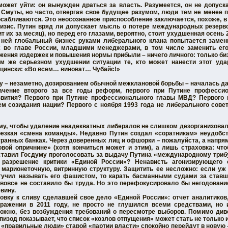
может уйти: он вынужден драться за власть. Разумеется, он не допуск
Смуты, но часто, отвергая свое будущее разумом, люди тем не менее 
сабливаются. Это неосознанное приспособление заключается, похоже, в
ризис. Путин вряд ли допускает мысль о потере международных резерво
 их за месяц), но перед его глазами, вероятно, стоит ухудшенная осень 
в ней глобальный бизнес руками либерального клана попытается заме
х во главе России, младшими менеджерами, в том числе заменить его
жения издержек и повышения нормы прибыли – ничего личного: только би
м же серьезном ухудшении ситуации те, кто может нанести этот уда
ьцински: «Во всем… виноват… Чубайс!»
му – незаметно, дозированием обычной межклановой борьбы – началась д
ачение второго за все годы реформ, первого при Путине професси
звития? Первого при Путине профессионального главы МВД? Первого 
м созидания нации? Первого с ноября 1993 года не либерального сове
ому, чтобы удаление неадекватных либералов не слишком дезорганизовало
резкая «смена команды». Недавно Путин создал «соратникам» неудобст
транных банках. Через доверенных лиц и офшорки – пожалуйста, а напря
овой опричнине» (хотя кончиться может и этим), а лишь страховка: чт
ставил Госдуму проголосовать за выдачу Путина «международному трибу
 разрешение критики «Единой России»? Ненависть агонизирующего 
 марионеточную, витринную структуру. Защитить ее несложно: если уж
тучил называть его фашистом, то карать басманными судами за ставш
 вовсе не составило бы труда. Но это перефокусировало бы негодовани
евину.
овку к сливу сделавшей свое дело «Единой России»: отчет аналитиков,
ражении в 2011 году, не просто не глушился всеми средствами, но 
можно, без возбуждения требований о пересмотре выборов. Помимо див
пизод показывает, что список «козлов отпущения» может стать не только
 «правильные люди» старой «партии власти» спокойно перейдут в новую