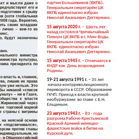
партии Большевиков (ВКПБ).
ает и мысли даже о
предчувствуют его и
Генеральным секретарём ЦК
 подготовке к срыву
ВКПБ единогласно избран
в (хотя глобальная
Николай Ананьевич Дегтяренко.
2008 года. Вероятно,
нить своих младших
15 августа 2020 г.
– Шесть лет
 лично – кем-то из
назад состоялся Чречвычайный
знес.
Пленум ЦК ВКПБ в г. Мин-Воды.
р, будут назначены
Генеральным секретарём ЦК
ВКПБ единогласно избран
авно.
Николай Ананьевич Дегтяренко.
онального министра
министра культуры,
15 августа 1945 г.
– Отмечается в
тника президента по
КНДР как День возрождения
Родины.
 власть и, главное,
19-21 августа 1991 г.
– 35 лет
ва, лишив их права
начала контрреволюционного
мую уже нельзя. Это
переворота в СССР. Образование
обы никакой «список
налу» – ни в Гааге,
ГКЧП. Приход к власти крупной
общества к власти
необуржуазии во главе с Б.Н.
 Жириновский через
Ельциным.
ее торговой маркой
е страны с витрины
23 августа 1943 г.
– 83 - года
разгрома Рабоче-Крестьянской
 на неясной основе
Красной Армией немецко-
и «подсвечивался»,
фашистских войск в битве на
ерсии против главы
 индивидуальным, но
Курской дуге.
 – в Общероссийский