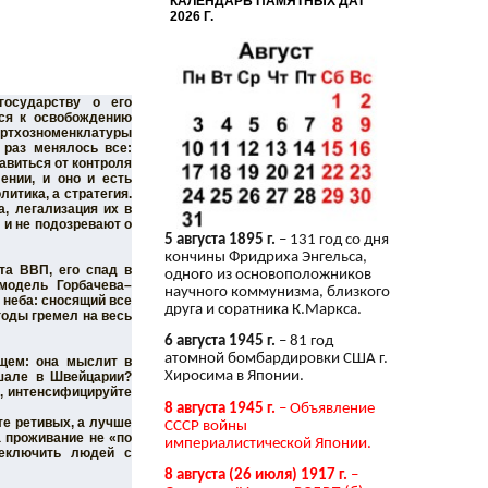
КАЛЕНДАРЬ ПАМЯТНЫХ ДАТ
2026 Г.
государству о его
тся к освобождению
артхозноменклатуры
 раз менялось все:
авиться от контроля
ении, и оно и есть
итика, а стратегия.
а, легализация их в
 и не подозревают о
5 августа 1895 г.
– 131 год со дня
кончины Фридриха Энгельса,
та ВВП, его спад в
одного из основоположников
 модель Горбачева–
научного коммунизма, близкого
 неба: сносящий все
друга и соратника К.Маркса.
годы гремел на весь
6 августа 1945 г.
– 81 год
атомной бомбардировки США г.
ущем: она мыслит в
Хиросима в Японии.
 шале в Швейцарии?
), интенсифицируйте
8 августа 1945 г.
– Объявление
е ретивых, а лучше
СССР войны
а проживание не «по
империалистической Японии.
реключить людей с
8 августа (26 июля) 1917 г.
–