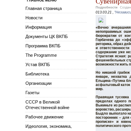
Сувенирная
ГЛАВНОЕ МЕНЮ
Подробности
Созда
Главная страница
013.03.21 ,
"Независ
Новости
Информация
«Вечно вчерашняя
непоправимых ошиб
бюрократии от кон
Документы ЦК ВКПБ
Горбачева до «эфф
риторика, образ де
Программа ВКПБ
и ответственности
содержание уже нез
The Programme
Стратегия ясная: р
фешенебельных стра
Устав ВКПБ
возможности жить п
Но никакой грабеж
Библиотека
январе, нехватка 
Ельцина–Путина бли
Организации
асфальтовый каток 
мир.
Газеты
Правящая тусовка 
пределах одного п
СССР в Великой
Выкиньте из распил
Отечественной войне
воровство, расширь
Быдло выползло на
Рабочее движение
посторонних – для 
прописке» и ювен
Идеология, экономика,
политического прот