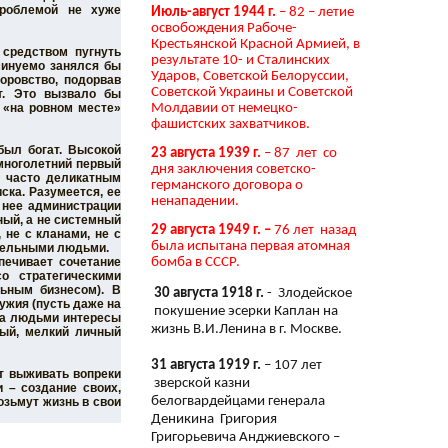
проблемой не хуже
Июль-август 1944 г.
– 82 – летие
освобождения Рабоче-
Крестьянской Красной Армией, в
средством пугнуть
результате 10- и Сталинских
еминуемо занялся бы
Ударов, Советской Белоруссии,
оровство, подорвав
Советской Украины и Советской
т. Это вызвало бы
Молдавии от немецко-
 «на ровном месте»
фашистских захватчиков.
был богат. Высокой
23 августа 1939 г.
– 87 лет со
 многолетний первый
дня заключения советско-
х часто деликатным
германского договора о
ска. Разумеется, ее
ненападении.
 нее администрации
ный, а не системный
29 августа 1949 г. –
76 лет назад
 не с кланами, не с
была испытана первая атомная
тдельными людьми.
печивает сочетание
бомба в СССР.
о стратегическими
льным бизнесом). В
30 августа 1918 г.
- Злодейское
ужия (пусть даже на
покушение эсерки Каплан на
 за людьми интересы
жизнь В.И.Ленина в г. Москве.
лый, мелкий личный
31 августа 1919 г.
– 107 лет
ит выживать вопреки
зверской казни
 – создание своих,
белогвардейцами генерала
озьмут жизнь в свои
Деникина Григория
Григорьевича Анджиевского –