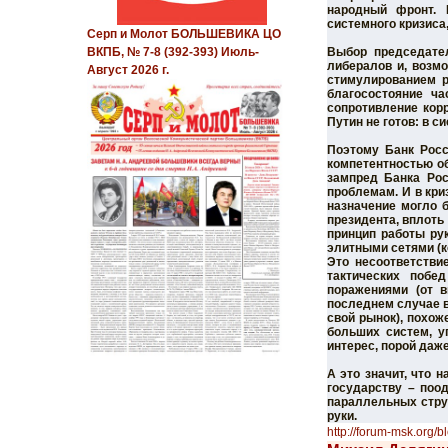
народный фронт. 
системного кризиса
Серп и Молот БОЛЬШЕВИКА ЦО
Выбор председате
ВКПБ, № 7-8 (392-393) Июль-
либералов и, возмо
Август 2026 г.
стимулированием р
благосостояние ч
сопротивление кор
Путин не готов: в с
Поэтому Банк Росс
компетентностью об
зампред Банка Рос
проблемам. И в кри
назначение могло 
президента, вплоть
принцип работы рук
элитными сетями (
Это несоответстви
тактических побе
поражениями (от в
последнем случае в
свой рынок), похож
больших систем, у
интерес, порой даж
А это значит, что 
государству – поо
параллельных струк
руки.
http://forum-msk.org/