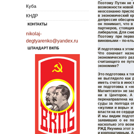
Поэтому Путин не 
Куба
возможности новой 
неосознанно приспо
КНДР
в экономический к
депрессия обесценит
он понимает, что 
КОНТАКТЫ
партнеров, стоящи
либералов. Для сни
nikolaj-
Поэтому при перво
degtyarenko@yandex.ru
виновными – по-ел
ШТАНДАРТ ВКПБ
И подготовка к это
Что означает назн
экономического ра
считающего ее путе
экономике?
Это подготовка к т
не выглядело как 
иметь счета в инос
не подготовка к «н
Магнитского» не за
ни в Центорое. А
перенаправлена на
суды за полгода о
«жулики и воры» и
власти на ее сердц
И мы видим подгот
заявивших о ее по
насколько это воз
РЖД Якунина этот э
и корпоративным. А