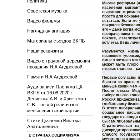
политика
Многие реформы (н
населения мигрант
Советская музыка
выражают стремлен
просто для сохране
Видео фильмы
остаться. Если же 
сохраняя безопасно
его – даже когда м
Наглядная агитация
превращением в не
похоже, легализуе
Материалы съездов ВКПБ
котлеты. Ведь личн
Наши реквизиты
Разумеется, жизнь
правящей тусовкой
смысл жизни в мате
Видео с траурной церемонии
может быть плохо 
прощания Н.А.Андреевой
вторых главное – с
Памяти Н.А.Андреевой
Первые согласны пр
бьются за права м
Ауди-записи Пленума ЦК
меньше крови, чем 
После отказа Мед
ВКПБ от 16.08.2020 г.
либерального клана
Денисюка А.В. и Христенко
Россия придерживае
глобальному бизне
С.В. - новой религиозно-
В итоге либеральн
меньшевистской партии
социальное расши
государства сведя 
Стихи Дьяченко Виктора
бы сам либеральный 
Стратегическая п
Анатольевича
дискредитировавше
слабого государст
В СТРАНАХ СОЦИАЛИЗМА
мучительно и неопр