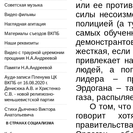
или ее против
Советская музыка
силы несоизм
Видео фильмы
полицией (а т
Наглядная агитация
самых обучен
Материалы съездов ВКПБ
демонстранто
Наши реквизиты
жесткая, если
Видео с траурной церемонии
прощания Н.А.Андреевой
привлекает н
Памяти Н.А.Андреевой
людей, а по
лидера – пр
Ауди-записи Пленума ЦК
ВКПБ от 16.08.2020 г.
Эрдогана – т
Денисюка А.В. и Христенко
С.В. - новой религиозно-
газа, распыля
меньшевистской партии
О том, что
Стихи Дьяченко Виктора
говорит хо
Анатольевича
правительств
В СТРАНАХ СОЦИАЛИЗМА