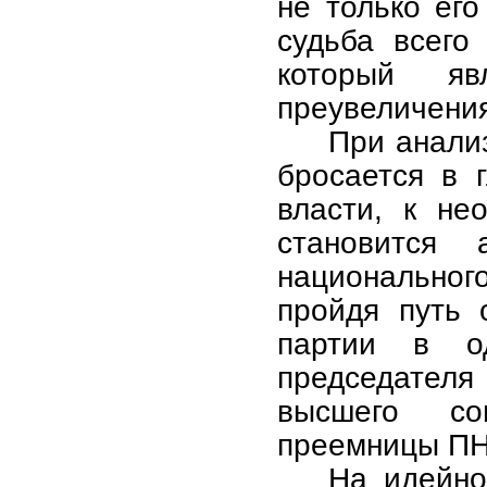
не только его
судьба всего
который я
преувеличения
При анали
бросается в 
власти, к не
становится 
национального
пройдя путь 
партии в о
председател
высшего со
преемницы ПН
На идейно