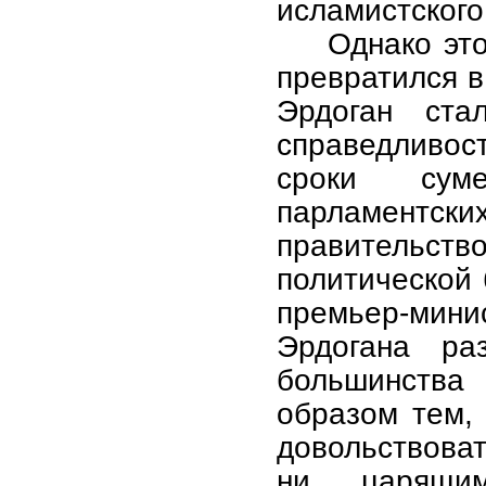
исламистского
Однако эт
превратился в
Эрдоган ста
справедливос
сроки сум
парламентс
правительств
политической 
премьер-мин
Эрдогана ра
большинства
образом тем,
довольствова
ни царящи