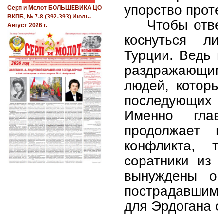
упорство прот
Серп и Молот БОЛЬШЕВИКА ЦО
ВКПБ, № 7-8 (392-393) Июль-
Чтобы отв
Август 2026 г.
коснуться л
Турции. Ведь
раздражающи
людей, котор
последующих
Именно гла
продолжает 
конфликта,
соратники из
вынуждены о
пострадавшими
для Эрдогана 