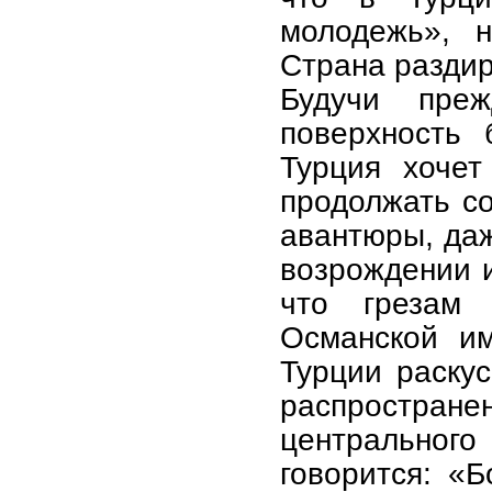
молодежь», н
Страна разди
Будучи пре
поверхность 
Турция хочет
продолжать со
авантюры, да
возрождении и
что грезам
Османской им
Турции раскус
распростр
центрально
говорится: «