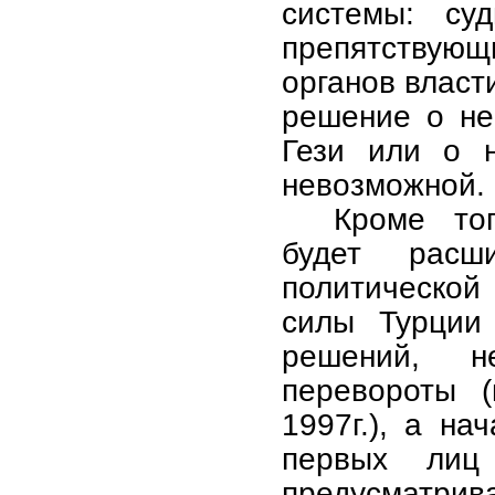
системы: су
препятству
органов власт
решение о не
Гези или о н
невозможной.
Кроме тог
будет расш
политической
силы Турции
решений, н
перевороты (
1997г.), а на
первых лиц 
предусматрив