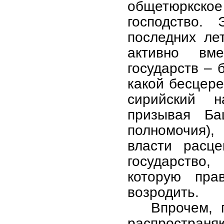
общетюркск
господство.
последних лет
активно вм
государств – 
какой бесцер
сирийский н
призывая Ба
полномочия),
власти расц
государство,
которую пра
возродить.
Впрочем, 
распространя