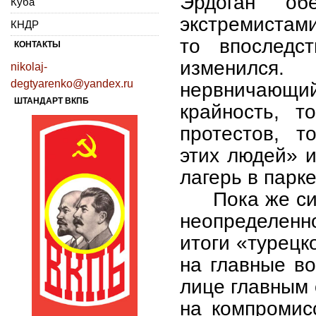
Эрдоган о
Куба
экстремистами
КНДР
то впоследс
КОНТАКТЫ
изменился.
nikolaj-
degtyarenko@yandex.ru
нервничающий
ШТАНДАРТ ВКПБ
крайность, т
протестов, т
этих людей» 
лагерь в парке
Пока же си
неопределенн
итоги «турецк
на главные во
лице главным 
на компромисс