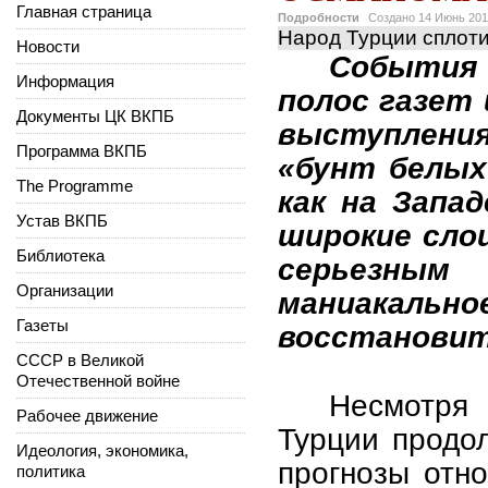
Главная страница
Подробности
Создано
14 Июнь 20
Народ Турции сплот
Новости
События
Информация
полос газет 
Документы ЦК ВКПБ
выступлени
Программа ВКПБ
«бунт белых
The Programme
как на Запа
Устав ВКПБ
широкие слои
Библиотека
серьезным
Организации
маниакальн
Газеты
восстановит
СССР в Великой
Отечественной войне
Несмотря
Рабочее движение
Турции продо
Идеология, экономика,
прогнозы отно
политика