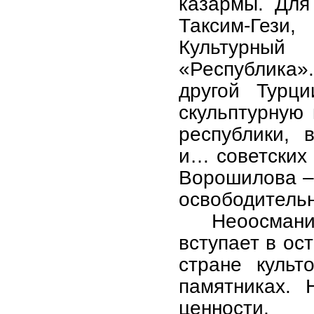
казармы. Для
Таксим-Гез
Культурный
«Республика»
другой Турци
скульптурную
республики, 
и… советских 
Ворошилова – 
освободительн
Неоосман
вступает в ос
стране культ
памятниках. 
ценности,