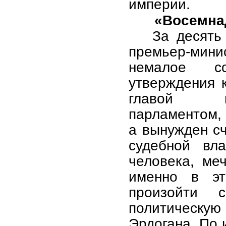
империи.
«Восемна
За десять
премьер-мини
немалое со
утверждения 
главой пр
парламентом, 
а вынужден сч
судебной вл
человека, ме
именно в э
произойти 
политическу
Эрдогана. По 