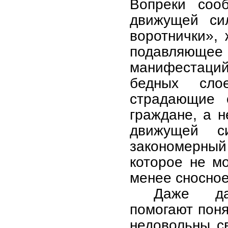
Вопреки соо
движущей си
воротнички»,
подавляющ
манифестаций 
бедных сло
страдающие 
граждане, а 
движущей с
закономерны
которое не м
менее сносное
Даже да
помогают поня
недовольны с