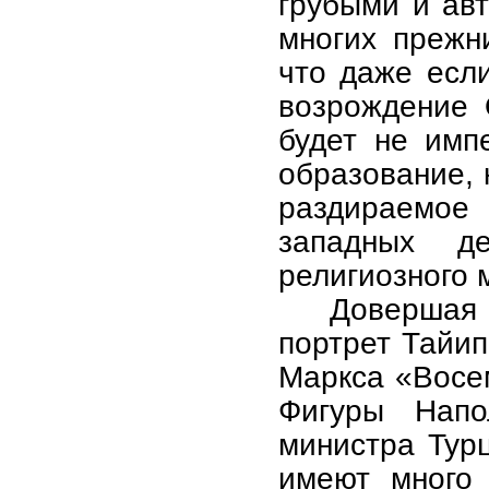
грубыми и ав
многих прежн
что даже есл
возрождение 
будет не имп
образование, 
раздираемое
западных д
религиозного 
Довершая
портрет Тайип
Маркса «Восе
Фигуры Напо
министра Турц
имеют много 