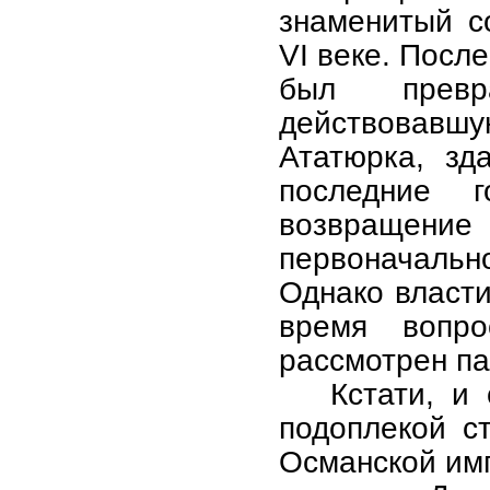
знаменитый с
VI веке. Посл
был прев
действовавшую
Ататюрка, зд
последние 
возвраще
первоначальн
Однако власт
время вопр
рассмотрен п
Кстати, и
подоплекой с
Османской им