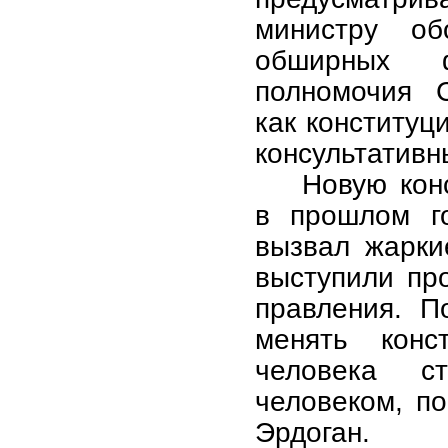
министру о
обширных ф
полномочия С
как конституц
консультативн
Новую кон
в прошлом го
вызвал жарки
выступили пр
правления. П
менять конс
человека с
человеком, п
Эрдоган.