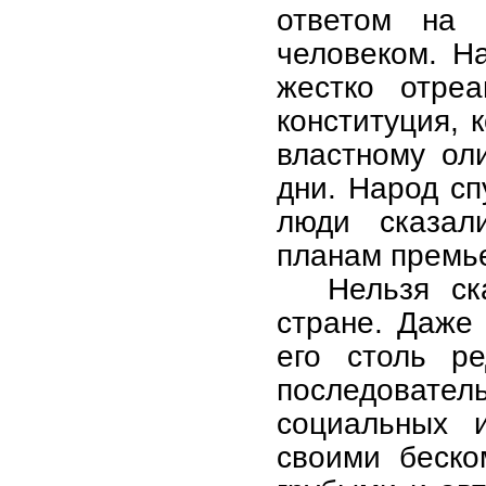
ответом на 
человеком. Н
жестко отреа
конституция, 
властному ол
дни. Народ с
люди сказал
планам премь
Нельзя ск
стране. Даже
его столь р
последовател
социальных и
своими беско