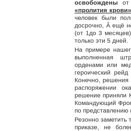
освобождены
от
«пролития крови»
человек были по
досрочно, Â ещё 
(от 1до 3 месяцев
только эти 5 дней.
На примере нашег
выполненная шт
орденами или ме
героический рейд 
Конечно, решения 
распоряжении ок
решение приняли К
Командующий Фронт
по представлению 
Резонно заметить т
приказе, не бол