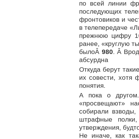
по всей линии фр
последующих телев
фронтовиков и чес
в телепередаче «Л
прежнюю цифру 10
ранее, «круглую т
былоÂ
980
. Â Вро
абсурдна
Откуда берут таки
их совести, хотя 
понятия.
А пока о другом
«просвещают» на
собирали взводы,
штрафные полки
утверждения, будт
Не иначе, как та