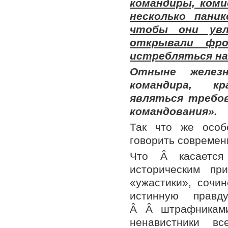
командиры, ком
несколько пани
чтобы они увл
открывали фр
истребляться на
Отныне желез
командира, кр
являться требов
командования».
Так что же особе
говорить современ
Что Â касается
историческим пр
«ужастики», сочи
истинную правд
Â Â штрафникам
ненавистники вс