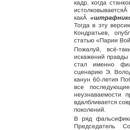
кадр, когда станк
истолковыва
какÂ
«штрафнико
Тогда в эту верс
Кондратьев, опу
статью «Парии Вой
Пожалуй, всё-т
искажений правды 
стал именно фи
сценарию Э. Воло
канун 60-летия По
все последующие
неузнаваемости п
вдалбливается со
поколений.
В ряд фальсифик
Председатель С