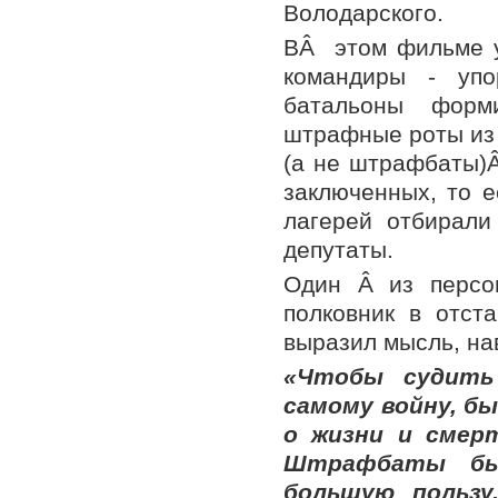
Володарского.
ВÂ этом фильме 
командиры - упо
батальоны форм
штрафные роты из
(а не штрафбаты)Â
заключенных, то е
лагерей отбирали
депутаты.
Один Â из персо
полковник в отст
выразил мысль, на
«Чтобы судить
самому войну, б
о жизни и смерт
Штрафбаты б
большую пользу