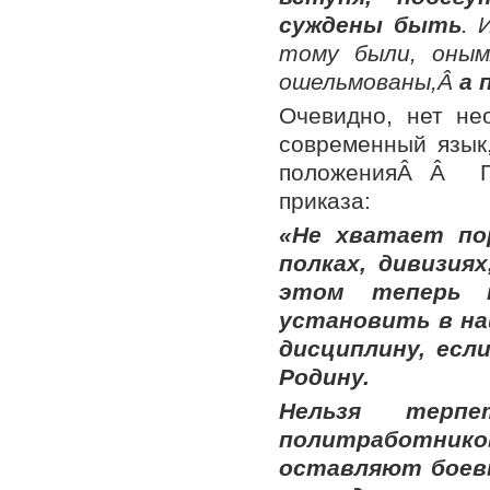
суждены быть
. 
тому были, оны
ошельмованы,Â
а 
Очевидно, нет не
современный язык,
положенияÂ Â Пе
приказа:
«Не хватает по
полках, дивизия
этом теперь 
установить в на
дисциплину, ес
Родину.
Нельзя терпе
политработников
оставляют боев