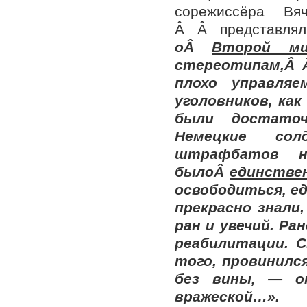
сорежиссёра В
Â Â представл
оÂ
Второй ми
стереотипам,Â
плохо управля
уголовников, ка
были достаточ
Немецкие со
штрафбатов н
былоÂ
единстве
освободиться, 
прекрасно знали
ран и увечий. Ра
реабилитации. 
того, провинилс
без вины, — 
вражеской…».