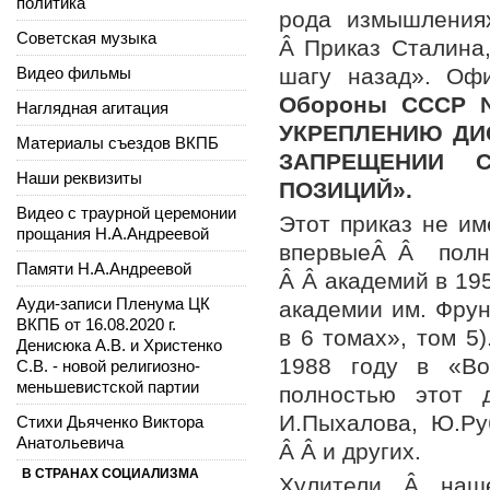
политика
рода измышления
Советская музыка
Â Приказ Сталина
Видео фильмы
шагу назад». О
Обо
роны СССР №
Наглядная агитация
УКРЕПЛЕНИЮ ДИ
Материалы съездов ВКПБ
ЗАПРЕЩЕНИИ 
Наши реквизиты
ПОЗИЦИЙ
».
Видео с траурной церемонии
Этот приказ не им
прощания Н.А.Андреевой
впервыеÂ Â полны
Памяти Н.А.Андреевой
Â Â академий в 19
Ауди-записи Пленума ЦК
академии им. Фрун
ВКПБ от 16.08.2020 г.
в 6 томах», том 5
Денисюка А.В. и Христенко
1988 году в «Во
С.В. - новой религиозно-
меньшевистской партии
полностью этот 
И.Пыхалова, Ю.Ру
Стихи Дьяченко Виктора
Анатольевича
Â Â и других.
В СТРАНАХ СОЦИАЛИЗМА
Хулители Â наш