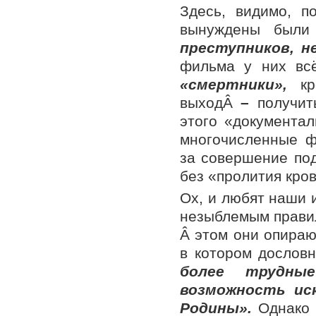
Здесь, видимо, п
вынуждены были
преступников, 
фильма у них вс
«смертники»,
кро
выходÂ
–
получить
этого «документа
многочисленные ф
за совершение под
без «пролития кро
Ох, и любят наши 
незыблемым прави
Â этом они опираю
в котором дослов
более трудны
возможность ис
Родины».
Однако 