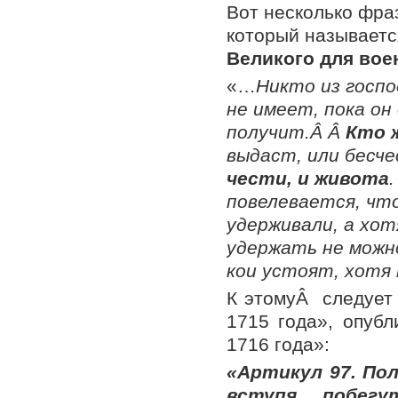
Вот несколько фраз
который называетс
Великого для вое
«…
Никто из госп
не имеет, пока он
получит.Â Â
Кто 
выдаст, или бесч
чести, и живота
повелевается, чт
удерживали, а хот
удержать не можн
кои устоят, хотя 
К этомуÂ следует 
1715 года», опубл
1716 года»:
«Артикул 97.
Пол
вступя,
побегу