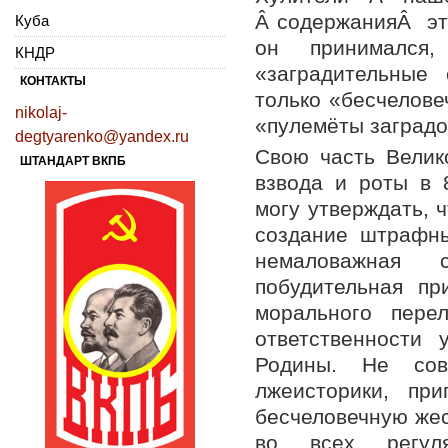
Â содержанияÂ это
Куба
он принимался
КНДР
«заградительные
КОНТАКТЫ
только «бесчелове
nikolaj-
«пулемёты заградо
degtyarenko@yandex.ru
Свою часть Велик
ШТАНДАРТ ВКПБ
взвода и роты в 
могу утверждать, 
создание штрафны
немаловажная 
побудительная п
морального пере
ответственности 
Родины. Не сов
лжеисторики, пр
бесчеловечную жес
во всех регуля