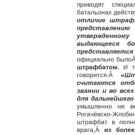
приводят специ
батальонах дейст
отличие штраф
представлению
утвержденном
выдающееся бо
представляетс
официально было
штрафбатом.
И т
говорится:Â
«Шт
считаются отб
звании и во все
для дальнейшег
умышленно не вк
Рогачёвско-Жлобин
штрафбат в полн
врага,Â
из боле