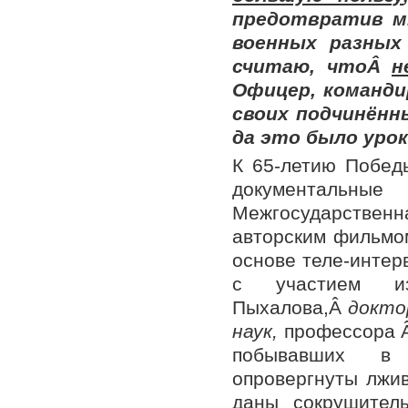
предотвратив м
военных разных
считаю, чтоÂ
н
Офицер, команди
своих подчинённы
да это было урок
К 65-летию Побед
документальн
Межгосударствен
авторским фильмо
основе теле-интер
с участием из
Пыхалова,Â
докто
наук,
профессора 
побывавших в 
опровергнуты лжи
даны сокрушител