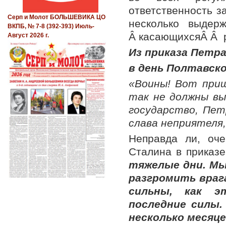
ответственность з
Серп и Молот БОЛЬШЕВИКА ЦО
несколько выдер
ВКПБ, № 7-8 (392-393) Июль-
Â касающихсяÂ Â р
Август 2026 г.
Из приказа Петр
в день Полтавско
«Воины! Вот при
так не должны вы
государство, Пе
слава неприятеля
Неправда ли, оч
Сталина в приказе
тяжелые дни. Мы
разгромить враг
сильны, как э
последние силы.
несколько месяце