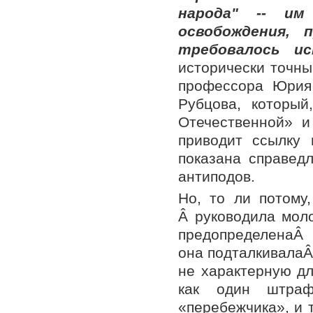
народа" -- им
освобождения, 
требовалось ис
исторически точны
профессора Юрия
Рубцова, который
Отечественной» и
приводит ссылку
показана справедл
антиподов.
Но, то ли потому
Â руководила мол
предопределенаÂ 
она подталкивалаÂ
не характерную дл
как один штраф
«перебежчика», и 