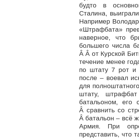
будто в основн
Сталина, выиграли
Например Володарс
«Штрафбата» прев
наверное, что бр
большего числа ба
Â Â от Курской Бит
течение менее года
по штату 7 рот и 
после – воевал ис
для полноштатного
штату, штрафбат
батальоном, его 
Â сравнить со стр
Â батальон – всё ж
Армия. При оп
представить, что т