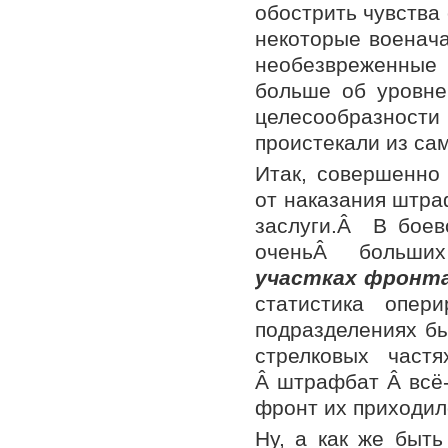
обострить чувства 
некоторые военача
необезвреженные 
больше об уровне
целесообразности
проистекали из са
Итак, совершенно
от наказания штра
заслуги.Â В бое
оченьÂ больших 
участках фронт
статистика опер
подразделениях бы
стрелковых час
Â штрафбат Â всё
фронт их приходил
Ну, а как же быть