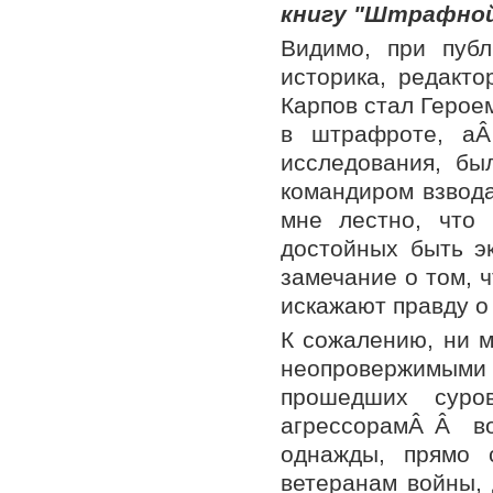
книгу "Штрафной
Видимо, при публ
историка, редакт
Карпов стал Герое
в штрафроте, аÂ
исследования, бы
командиром взвода
мне лестно, что
достойных быть эк
замечание о том, 
искажают правду о
К сожалению, ни 
неопровержимым
прошедших суро
агрессорамÂ Â во
однажды, прямо 
ветеранам войны,