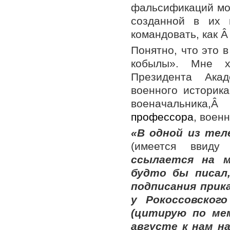
фальсификаций мог
созданной в их 
командовать, как Â
Понятно, что это 
кобылы». Мне х
Президента Акад
военного историка
военачальника,
профессора
, воен
«В одной из тел
(имеется ввиду
ссылается на м
будто бы писал
подписания прик
у Рокоссовског
(цитирую по мем
августе к нам н