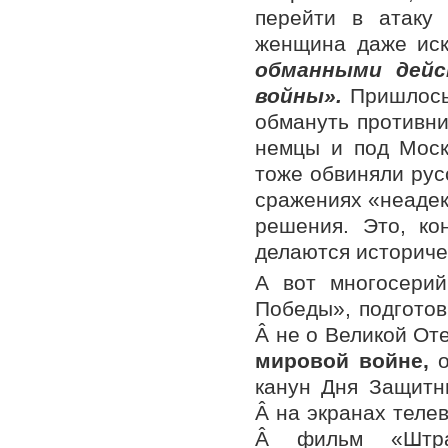
перейти в атаку
женщина даже иск
обманными дей
войны».
Пришлось
обмануть противни
немцы и под Моск
тоже обвиняли рус
сражениях «неадек
решения. Это, ко
делаются историче
А вот многосерий
Победы», подгото
Â не о Великой От
мировой войне,
канун Дня Защитн
Â на экранах теле
Â фильм «Штр