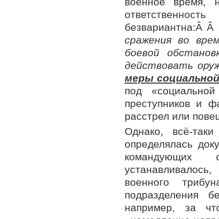
военное время, 
ответственно
безвариантна:Â Â
сражения во вре
боевой обстанов
действовать ору
меры социально
под «социально
преступников и ф
расстрел или пове
Однако, всё-так
определялась док
командующих 
устанавливалось,
военного триб
подразделения б
например, за чт