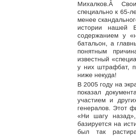
Михалков.Â Свои
специально к 65-л
менее скандально
истории нашей В
содержанием у «
батальон, а главн
понятным причи
известный «специа
у них штрафбат, 
ниже некуда!
В 2005 году на эк
показал докумен
участием и друг
генералов. Этот 
«Ни шагу назад»,
базируется на ист
был так растир