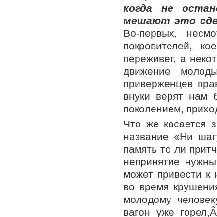
когда не оста
мешают это сд
Во-первых, несм
покровителей, к
переживет, а неко
движение молоды
приверженцев пра
внуки верят нам 
поколением, прихо
Что же касается 
название «Ни шагу
память то ли притч
непринятие нужных
может привести к 
во время крушени
молодому человеку
вагон уже горел,