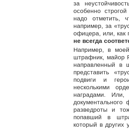
за неустойчивост
особенно строгой
надо отметить, 
например, за «тру
офицера, или, как 
не всегда соотве
Например, в мое
штрафник, майор 
направленный в 
представить «тру
подвиги и геро
несколькими орд
наградами. Или,
документального 
разведроты и то
попавший в штра
который в других 