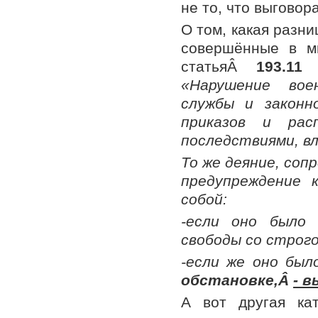
не то, что выговора
О том, какая разн
совершённые в ми
статьяÂ
193.11
«Нарушение вое
службы и законн
приказов и рас
последствиями, в
То же деяние, соп
предупреждение 
собой:
-если оно было
свободы со строго
-если же оно бы
обстановке,Â
- 
А вот другая ка