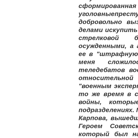
сформированна
уголовные
прес
добровольно в
делами искупить
стрелковой б
осужденными, а
ее в "штрафную 
меня сложило
теледебатов во
относительной
"военным экспер
то же время в с
войны, котор
подразделениях.
Карпова, вышедш
Героем Советс
который был н