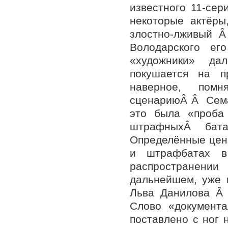
известного 11-сер
некоторые актёры
злостно-лживый 
Володарского ег
«художники» да
покушается на п
наверное, пом
сценариюÂ Â Семаш
это была «проб
штрафныхÂ батал
Определённые цен
и штрафбатах в
распространении
дальнейшем, уже
Льва Данилова Â
Слово «документа
поставлено с ног 