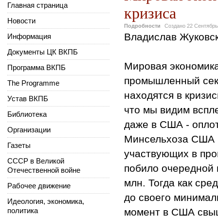
Главная страница
кризиса
Новости
Подробности
Создано
22 Сентябрь
Владислав Жуковск
Информация
Документы ЦК ВКПБ
Мировая экономика 
Программа ВКПБ
промышленный сек
The Programme
находятся в кризи
Устав ВКПБ
что мы видим вспл
Библиотека
даже в США - опло
Организации
Минсельхоза США к
Газеты
участвующих в про
СССР в Великой
побило очередной 
Отечественной войне
млн. Тогда как сре
Рабочее движение
до своего минималь
Идеология, экономика,
политика
момент в США свыш