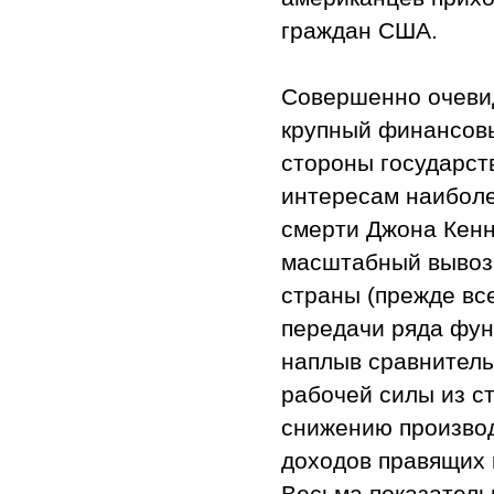
граждан США.
Совершенно очевид
крупный финансовы
стороны государст
интересам наиболе
смерти Джона Кенн
масштабный вывоз
страны (прежде все
передачи ряда фун
наплыв сравнител
рабочей силы из с
снижению производ
доходов правящих 
Весьма показательн