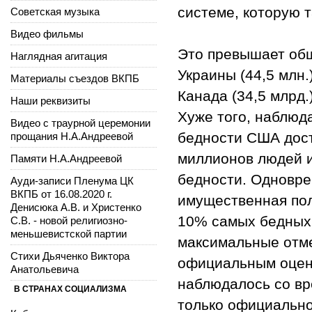
системе, которую т
Советская музыка
Видео фильмы
Это превышает общ
Наглядная агитация
Украины (44,5 млн.)
Материалы съездов ВКПБ
Канада (34,5 млрд.)
Наши реквизиты
Хуже того, наблюд
Видео с траурной церемонии
бедности США дост
прощания Н.А.Андреевой
миллионов людей и
Памяти Н.А.Андреевой
бедности. Одновре
Ауди-записи Пленума ЦК
ВКПБ от 16.08.2020 г.
имущественная пол
Денисюка А.В. и Христенко
10% самых бедных
С.В. - новой религиозно-
меньшевистской партии
максимальные отме
Стихи Дьяченко Виктора
официальным оценк
Анатольевича
наблюдалось со вр
В СТРАНАХ СОЦИАЛИЗМА
только официально