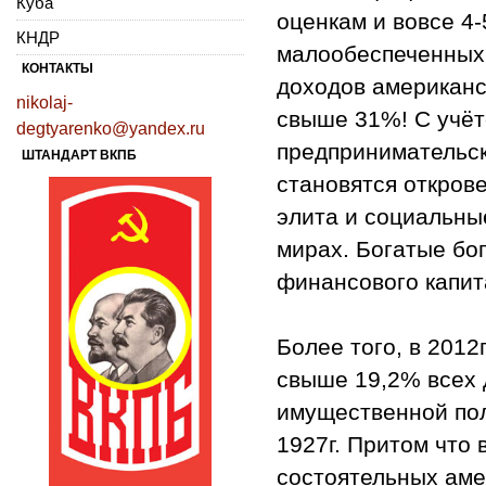
Куба
оценкам и вовсе 4
КНДР
малообеспеченных
КОНТАКТЫ
доходов американс
nikolaj-
свыше 31%! С учёт
degtyarenko@yandex.ru
предпринимательск
ШТАНДАРТ ВКПБ
становятся откров
элита и социальны
мирах. Богатые бог
финансового капит
Более того, в 201
свыше 19,2% всех 
имущественной пол
1927г. Притом что 
состоятельных аме