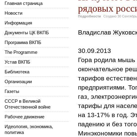
Главная страница
рядовых росс
Новости
Подробности
Создано
30 Сентябрь
Информация
Владислав Жуковс
Документы ЦК ВКПБ
Программа ВКПБ
30.09.2013
The Programme
Гора родила мышь 
Устав ВКПБ
окончательное реш
Библиотека
тарифов естестве
Организации
предприятиями. То
Газеты
газ, электроэнерг
СССР в Великой
тарифы для населе
Отечественной войне
на 13-17% в год. 
Рабочее движение
падению и без того
Идеология, экономика,
политика
Минэкономики повы