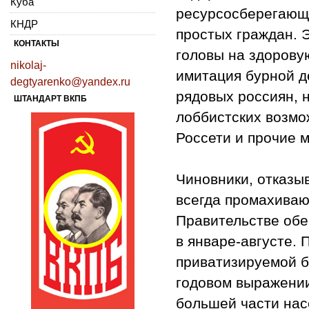
Куба
ресурсосберегающи
КНДР
простых граждан. 
КОНТАКТЫ
головы на здорову
nikolaj-
имитация бурной д
degtyarenko@yandex.ru
рядовых россиян, 
ШТАНДАРТ ВКПБ
лоббистских возмо
Россети и прочие 
Чиновники, отказы
всегда промахивают
Правительстве обе
в январе-августе.
приватизируемой б
годовом выражении
большей части нас