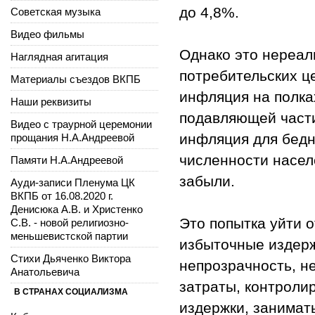
до 4,8%.
Советская музыка
Видео фильмы
Однако это нереал
Наглядная агитация
потребительских ц
Материалы съездов ВКПБ
инфляция на полка
Наши реквизиты
подавляющей части
Видео с траурной церемонии
инфляция для бедн
прощания Н.А.Андреевой
численности насел
Памяти Н.А.Андреевой
забыли.
Ауди-записи Пленума ЦК
ВКПБ от 16.08.2020 г.
Денисюка А.В. и Христенко
Это попытка уйти 
С.В. - новой религиозно-
меньшевистской партии
избыточные издерж
Стихи Дьяченко Виктора
непрозрачность, н
Анатольевича
затраты, контроли
В СТРАНАХ СОЦИАЛИЗМА
издержки, занимат