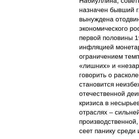
Набиуллина, совет
назначен бывший г
вынуждена отодвин
экономического ро
первой половины 1
инфляцией монета
ограничением темп
«лишних» и «незара
говорить о раскол
становится неизбе
отечественной деи
кризиса в несырь
отраслях – сильне
производственной,
сеет панику среди