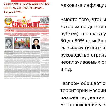
Серп и Молот БОЛЬШЕВИКА ЦО
маховика инфляци
ВКПБ, № 7-8 (392-393) Июль-
Август 2026 г.
Вместо того, чтоб
которых не дотягив
рублей), а оплата 
50 до 80% семейно
сырьевых гигантов
руководство стран
неоплачиваемых от
и т.д.
Газпром обещает с
территории России 
разработку достав
месторождений угл