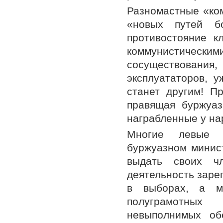
Разномастные «ком
«новых путей б
противостояние к
коммунистически
сосуществования,
эксплуататоров, у
станет другим! Пр
правящая буржуаз
награбленные у нар
Многие левые о
буржуазном минист
выдать своих ч
деятельность заре
в выборах, а м
полуграмотных
невыполнимых об