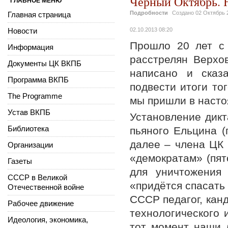
Чёрный Октябрь. 
ГЛАВНОЕ МЕНЮ
Подробности
Создано
02 Октябрь 
Главная страница
Новости
02.10.2013 08:20
Прошло 20 лет с 
Информация
расстрелян Верхо
Документы ЦК ВКПБ
написано и сказ
Программа ВКПБ
подвести итоги тог
The Programme
мы пришли в насто
Устав ВКПБ
Установление дикт
Библиотека
пьяного Ельцина 
далее – члена ЦК
Организации
«демократам» (пя
Газеты
для уничтожения
СССР в Великой
«придётся спасать
Отечественной войне
СССР педагог, канд
Рабочее движение
технологического 
Идеология, экономика,
тот момент наши 