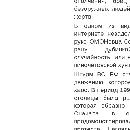
ополчения, бое
безоружных людей
жертв.
В одном из виде
интернете незадо
руке ОМОНовца бе
рану – дубинко
случайность, или 
пиночетовской хун
Штурм ВС РФ ста
движению, которо
хаос. В период 199
столицы была ра
которая образно 
Сначала, в ок
продемонстриров
протеста. Нагля