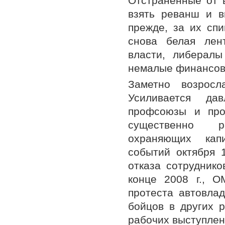
Отстраненные от 
взять реванш и в
прежде, за их сп
снова белая лен
власти, либерал
немалые финансов
Заметно возрос
Усиливается да
профсоюзы и прот
существенно р
охраняющих кап
событий октября 
отказа сотрудник
конце 2008 г., О
протеста автовла
бойцов в других 
рабочих выступлен