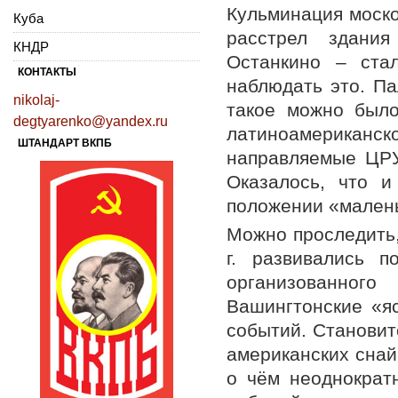
Кульминация моско
Куба
расстрел здани
КНДР
Останкино – ста
КОНТАКТЫ
наблюдать это. Па
nikolaj-
такое можно было
degtyarenko@yandex.ru
латиноамерика
ШТАНДАРТ ВКПБ
направляемые ЦРУ
Оказалось, что 
положении «малень
Можно проследить, 
г. развивались 
организованног
Вашингтонские «я
событий. Становит
американских снай
о чём неоднократ