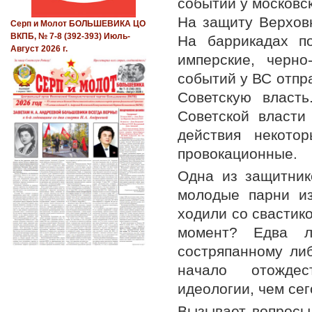
событий у московс
На защиту Верхов
Серп и Молот БОЛЬШЕВИКА ЦО
ВКПБ, № 7-8 (392-393) Июль-
На баррикадах по
Август 2026 г.
имперские, черно
событий у ВС отпр
Советскую власт
Советской власти
действия некот
провокационные.
Одна из защитник
молодые парни из
ходили со свастико
момент? Едва л
состряпанному ли
начало отождес
идеологии, чем сег
Вызывает вопросы