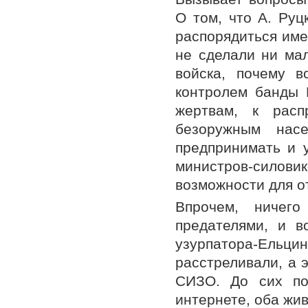
О том, что А. Руц
распорядиться име
не сделали ни ма
войска, почему в
контролем банды 
жертвам, к расп
безоружным нас
предпринимать и у
министров-сило
возможности для о
Впрочем, ничего
предателями, и в
узурпатора-Ельцин
расстреливали, а 
СИЗО. До сих по
интернете, оба жив