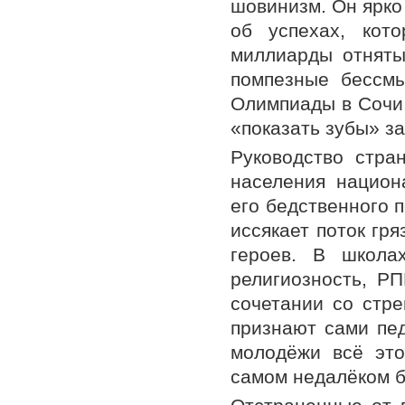
шовинизм. Он ярко
об успехах, кот
миллиарды отняты
помпезные бессмы
Олимпиады в Сочи,
«показать зубы» за
Руководство стра
населения национ
его бедственного 
иссякает поток гр
героев. В школа
религиозность, Р
сочетании со стр
признают сами пед
молодёжи всё это
самом недалёком 