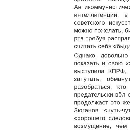
Антикоммунистиче
интеллигенции, 
советского искус
можно пожелать, би
рта требуя распра
считать себя «быд
Однако, довольно
показать и свою 
выступила КПРФ,
запутать, обман
разобраться, кт
предательски вёл с
продолжает это же
Зюганов «чуть-ч
«хорошего следов
возмущение, чем 